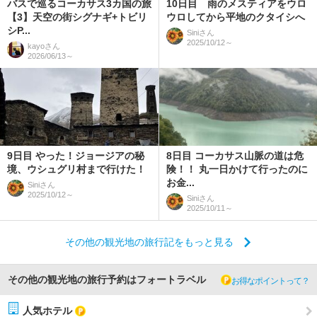
バスで巡るコーカサス3カ国の旅
10日目 雨のメスティアをウロ
【3】天空の街シグナギ+トビリ
ウロしてから平地のクタイシへ
シP...
Sini
さん
2025/10/12～
kayo
さん
2026/06/13～
9日目 やった！ジョージアの秘
8日目 コーカサス山脈の道は危
境、ウシュグリ村まで行けた！
険！！ 丸一日かけて行ったのに
お金...
Sini
さん
2025/10/12～
Sini
さん
2025/10/11～
その他の観光地の旅行記をもっと見る
その他の観光地の旅行予約はフォートラベル
お得なポイントって？
人気ホテル