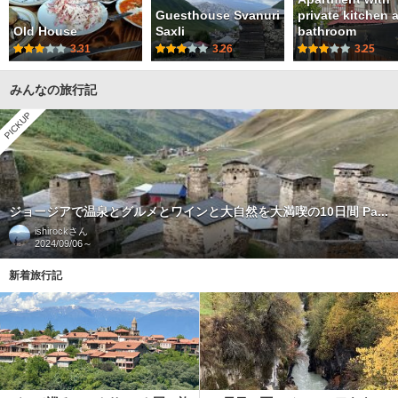
Guesthouse Svanuri
private kitchen 
Old House
Saxli
bathroom
3.31
3.26
3.25
みんなの旅行記
PICKUP
ジョージアで温泉とグルメとワインと大自然を大満喫の10日間 Pa...
ishirock
さん
2024/09/06～
新着旅行記