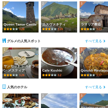
1
2
3
Queen Tamar Castle
上スヴァネティ
ラマリア教会
3.26
3.26
3.23
グルメの人気スポット
すべて見る
1
2
3
サンセット レストラ
ン メスティア
Cafe Koshki
Qoruldi Restaur
3.26
3.2
3.17
人気のホテル
すべて見る
1
2
3
Apartment with