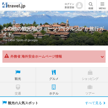
ログイン
新規登録
検索
MENU
その他の観光地(ジョージア (グルジア)) 旅行ガ
イド
The Other Spots of georgia
外務省 海外安全ホームページ情報
観光
グルメ
ショッピング
交通
ホテル
ツアー
観光の人気スポット
すべて見る