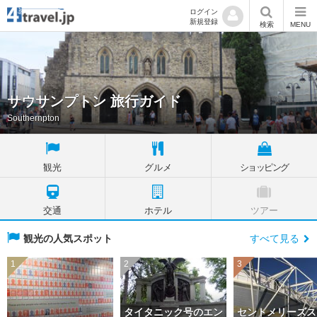
ログイン
新規登録
検索
MENU
サウサンプトン 旅行ガイド
Southernpton
観光
グルメ
ショッピング
交通
ホテル
ツアー
観光の人気スポット
すべて見る
1
2
3
タイタニック号のエン
セントメリーズス