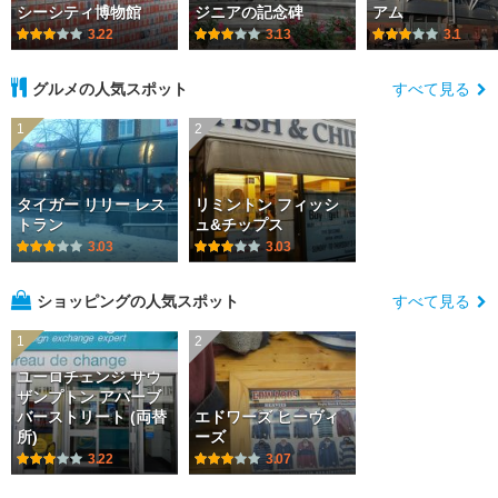
シーシティ博物館
ジニアの記念碑
アム
3.22
3.13
3.1
グルメの人気スポット
すべて見る
1
2
タイガー リリー レス
リミントン フィッシ
トラン
ュ&チップス
3.03
3.03
ショッピングの人気スポット
すべて見る
1
2
ユーロチェンジ サウ
ザンプトン アバーブ
バーストリート (両替
エドワーズ ヒーヴィ
所)
ーズ
3.22
3.07