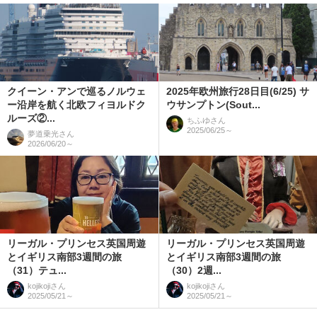
クイーン・アンで巡るノルウェ
2025年欧州旅行28日目(6/25) サ
ー沿岸を航く北欧フィヨルドク
ウサンプトン(Sout...
ルーズ②...
ちふゆ
さん
2025/06/25～
夢道乗光
さん
2026/06/20～
リーガル・プリンセス英国周遊
リーガル・プリンセス英国周遊
とイギリス南部3週間の旅
とイギリス南部3週間の旅
（31）テュ...
（30）2週...
kojikoji
さん
kojikoji
さん
2025/05/21～
2025/05/21～