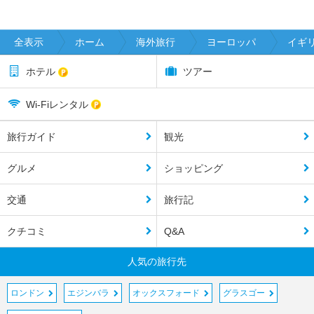
全表示
ホーム
海外旅行
ヨーロッパ
イギ
ホテル
ツアー
Wi-Fiレンタル
旅行ガイド
観光
グルメ
ショッピング
交通
旅行記
クチコミ
Q&A
人気の旅行先
ロンドン
エジンバラ
オックスフォード
グラスゴー