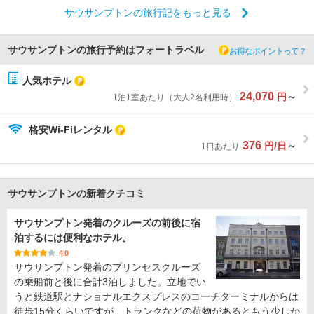
サウサンプトンの旅行記をもっと見る
サウサンプトンの旅行予約はフォートラベル
お得なポイントって？
人気ホテル
24,070
円
～
1泊1室あたり（大人2名利用時）
格安Wi-Fiレンタル
376
円/日
～
1日あたり
サウサンプトンの新着クチコミ
サウサンプトン発着のクルーズの前後に宿
泊するには便利なホテル。
4.0
サウサンプトン発着のプリンセスクルーズ
の乗船前と後に合計3泊しました。立地でい
うと鉄道駅とナショナルエクスプレスのコーチターミナルからは
徒歩15分くらいですが、トランクなどの荷物があるともう少しか