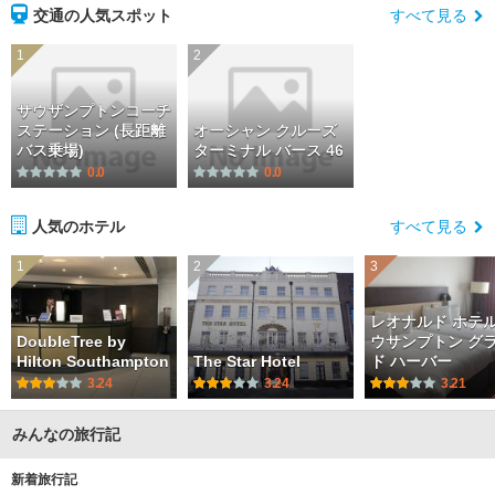
交通の人気スポット
すべて見る
1
2
サウザンプトンコーチ
ステーション (長距離
オーシャン クルーズ
バス乗場)
ターミナル バース 46
0.0
0.0
人気のホテル
すべて見る
1
2
3
レオナルド ホテル
DoubleTree by
ウサンプトン グ
Hilton Southampton
The Star Hotel
ド ハーバー
3.24
3.24
3.21
みんなの旅行記
新着旅行記