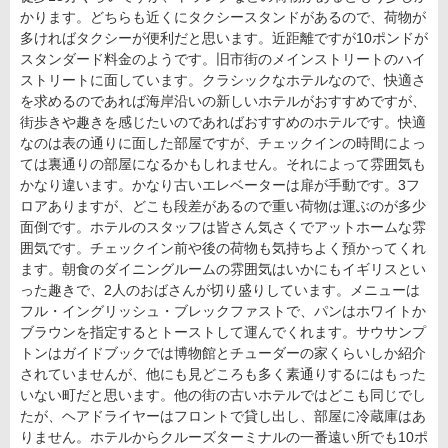
かります。どちらも近くにタクシースタンドがあるので、荷物が
多ければタクシーが便利だと思います。近距離ですが10ポンドが
スタンダード料金のようです。旧市街のメインストリートのハイ
ストリートに面しています。クラシックなホテルなので、快適さ
を求めるのであれば海岸沿いの新しいホテルがおすすめですが、
街歩きや趣きを感じたいのであればおすすめのホテルです。快適
なのは表の通りに面した部屋ですが、チェックインの時間によっ
ては裏通りの部屋になるかもしれません。それによって雰囲気も
かなり違います。かなり古いエレベーターは扉が手動です。3フ
ロアありますが、どこも段差があるので重い荷物は運ぶのが多少
面倒です。ホテルのスタッフは皆さん気さくでアットホームな雰
囲気です。チェックイン前や後の荷物も気持ちよく預かってくれ
ます。朝食のダイニングルームの雰囲気はいかにもイギリスとい
った趣きで、2人のおばさんが切り盛りしています。メニューは
フル・イングリッシュ・ブレックファストで、パンはホワイトか
ブラウンを指定するとトーストして運んでくれます。サウサンプ
トンはガイドブックでは博物館とチューダーの家くらいしか紹介
されていませんが、他にも見どころも多く素通りするにはもった
いない町だと思います。他の街の古いホテルではどこも同じでし
たが、ヘアドライヤーはフロントで貸し出し、部屋に冷蔵庫はあ
りません。ホテルからクルーズターミナルの一番遠い所でも10ポ