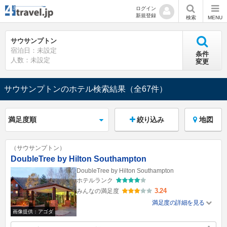
ログイン
新規登録
検索
MENU
サウサンプトン
宿泊日：未設定
条件
人数：未設定
変更
サウサンプトンのホテル検索結果
（全67件）
絞り込み
地図
（サウサンプトン）
DoubleTree by Hilton Southampton
DoubleTree by Hilton Southampton
ホテルランク
3.24
みんなの満足度
満足度の詳細を見る
画像提供：アゴダ