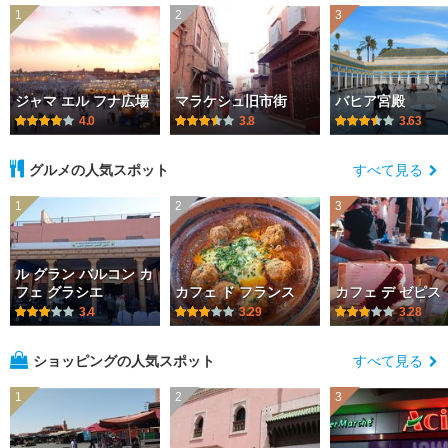
1
2
3
ジャマ エル フナ広場
マラケシュ旧市街
バヒア宮殿
4.0
3.8
3.63
グルメの人気スポット
すべて見る
1
2
3
ル グラン バルコン カ
フェ グラシエ
カフェ ド フランス
カフェ デ ゼピス
3.4
3.29
3.28
ショッピングの人気スポット
すべて見る
1
2
3