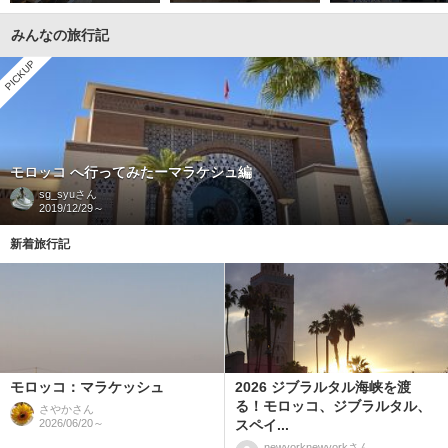
みんなの旅行記
PICKUP
モロッコ へ行ってみたーマラケシュ編
sg_syu
さん
2019/12/29～
新着旅行記
モロッコ：マラケッシュ
2026 ジブラルタル海峡を渡
る！モロッコ、ジブラルタル、
さやか
さん
2026/06/20～
スペイ...
newyorknewyork
さん