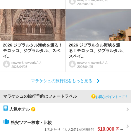
2026/04/25～
2026 ジブラルタル海峡を渡る！
2026 ジブラルタル海峡を渡
モロッコ、ジブラルタル、スペ
る！モロッコ、ジブラルタル、
イ...
スペイ...
newyorknewyork
さん
newyorknewyork
さん
2026/04/25～
2026/04/25～
マラケシュの旅行記をもっと見る
マラケシュの旅行予約はフォートラベル
お得なポイントって？
人気ホテル
格安ツアー検索・比較
519,000
円
～
1名あたり（大人2名1室利用時）