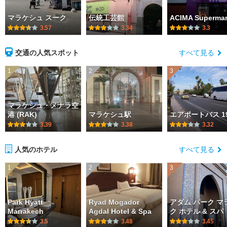
マラケシュ スーク
伝統工芸館
ACIMA Supermar
3.57
3.34
3.3
交通の人気スポット
すべて見る
1
2
3
マラケシュ・メナラ空
港 (RAK)
マラケシュ駅
エアポートバス 1
3.39
3.38
3.32
人気のホテル
すべて見る
1
2
3
Park Hyatt
Ryad Mogador
アダム パーク マ
Marrakech
Agdal Hotel & Spa
ク ホテル & スパ
3.5
3.48
3.45