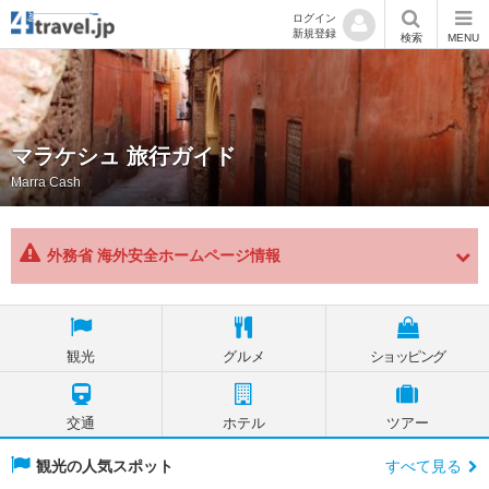
ログイン
新規登録
検索
MENU
マラケシュ 旅行ガイド
Marra Cash
外務省 海外安全ホームページ情報
観光
グルメ
ショッピング
交通
ホテル
ツアー
観光の人気スポット
すべて見る