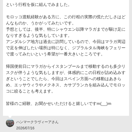
という行程を仮に組んでみました。
モロッコ渡航経験がある方に、この行程の実際の慌ただしさはど
んなものか、うかがってみたいです。
予想としては、後半、特にシャウエン以降マラガまでが駆け足に
なりすぎるような気もしています。
アンダルシア地方は過去に訪問しているので、今回はマラガ周辺
で足を伸ばしたい場所は特になく、ジブラルタル海峡をフェリー
で渡ってみたいという希望が一番大きいところです。
帰国便前日にマラガからイスタンブールまで移動するのも多少リ
スクが伴うような気もしますが、体感的にこの日程が詰め込みす
ぎということでしたら、今回はスペイン方面への移動はあきら
め、エッサウィラやメクネス、カサブランカを組み込んでモロッ
コに絞ることも考えます。
皆様のご経験、お聞かせいただけると嬉しいですm(__)m
ハンマークラヴィーアさん
2026/07/16