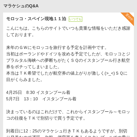
マラケシュのQ&A
受付中
モロッコ・スペイン現地１１泊
いつでも
こんにちは。こちらのサイトでいつも貴重な情報をいただき感謝
しております。
来年のＧＷにモロッコを旅行する予定を計画中です。
当初はポーランドやドイツを攻める予定でしたが、モロッコとジ
ブラルタル海峡への夢断ちがたくＳＱのイスタンブール行き航空
券をポチってしまいました。
本当はＴＫ希望でしたが航空券の値上がりが激しく(>_<)ＳＱに
目がくらみました。
4月25日 8:30 イスタンブール着
5月7日 13：10 イスタンブール着
決まっているのはこれだけで、これからイスタンブール～モロッ
コの往復をＴＫで別切りで買う予定です。
到着日に12：25のマラケシュ行きＴＫもあるようですが、別切