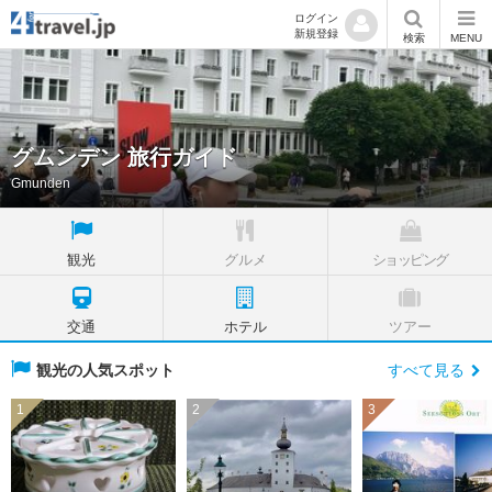
ログイン
新規登録
検索
MENU
グムンデン 旅行ガイド
Gmunden
観光
グルメ
ショッピング
交通
ホテル
ツアー
観光の人気スポット
すべて見る
1
2
3