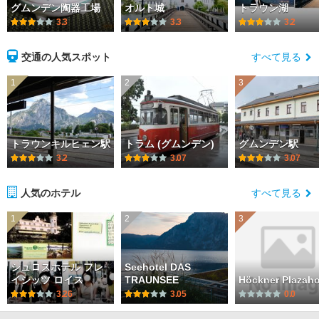
グムンデン陶器工場
オルト城
トラウン湖
3.3
3.3
3.2
交通の人気スポット
すべて見る
1
2
3
トラウンキルヒェン駅
トラム (グムンデン)
グムンデン駅
3.2
3.07
3.07
人気のホテル
すべて見る
1
2
3
シュロスホテル フレ
Seehotel DAS
イシッツ ロイス
TRAUNSEE
Höckner Plazaho
3.26
3.05
0.0