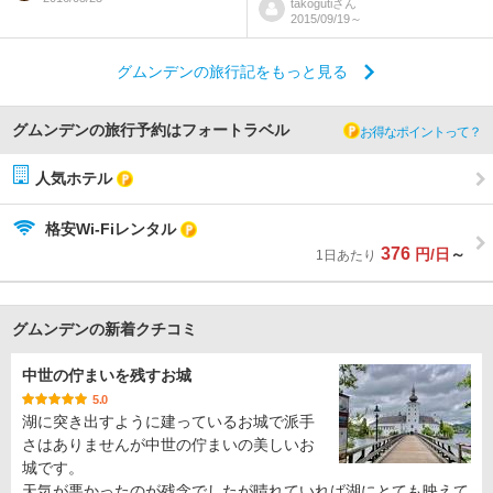
takoguti
さん
2015/09/19～
グムンデンの旅行記をもっと見る
グムンデンの旅行予約はフォートラベル
お得なポイントって？
人気ホテル
格安Wi-Fiレンタル
376
円/日
～
1日あたり
グムンデンの新着クチコミ
中世の佇まいを残すお城
5.0
湖に突き出すように建っているお城で派手
さはありませんが中世の佇まいの美しいお
城です。
天気が悪かったのが残念でしたが晴れていれば湖にとても映えて