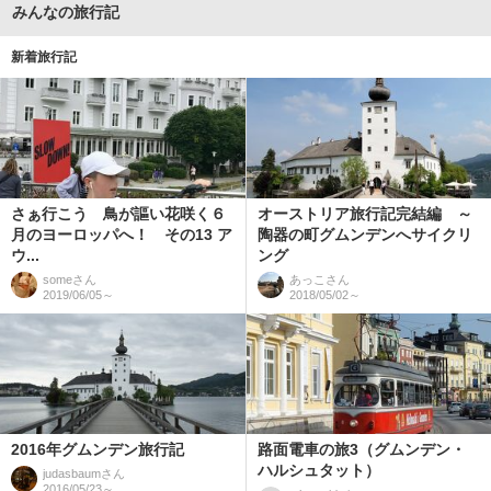
みんなの旅行記
新着旅行記
さぁ行こう 鳥が謳い花咲く６
オーストリア旅行記完結編 ～
月のヨーロッパへ！ その13 ア
陶器の町グムンデンへサイクリ
ウ...
ング
some
さん
あっこ
さん
2019/06/05～
2018/05/02～
2016年グムンデン旅行記
路面電車の旅3（グムンデン・
ハルシュタット）
judasbaum
さん
2016/05/23～