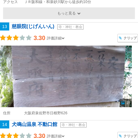
アクセス
ＪＲ阪和線・和泉砂川駅から徒歩約10分
もっと見る
慈眼院(じげんいん)
13
寺・神社・教会
3.30
クリップ
評価詳細
27
住所
大阪府泉佐野市日根野626
犬鳴山温泉 不動口館
14
寺・神社・教会
3.30
クリップ
評価詳細