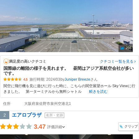
256
満足度の高いクチコミ
クチコミ一覧
を見る
国際線の離陸の様子を見れます。 昼間はアジア系航空会社が多い
です。
旅行時期: 2024/03
by
Juniper Breeze
4.5
関空に飛行機を見に遊びに行った時に、こちらの関空展望ホール Sky Viewに行
きました。 第一ターミナルから無料シャトル
続きを読む
住所
大阪府泉佐野市泉州空港北1
エアロプラザ
2
名所・史跡
3.47
クリップ
評価詳細