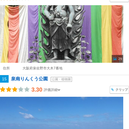
29
住所
大阪府泉佐野市大木7番地
泉南りんくう公園
15
公園・植物園
3.30
クリップ
評価詳細