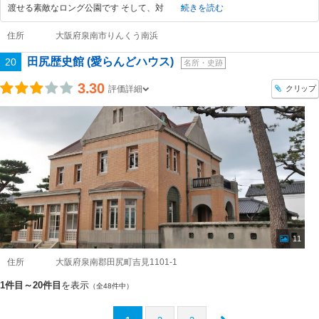
渡せる素敵なロング公園です そして、対
続きを読む
住所
大阪府泉南市りんくう南浜
田尻歴史館 (愛らんどハウス)
20
名所・史跡
3.30
クリップ
評価詳細
11
住所
大阪府泉南郡田尻町吉見1101-1
1件目～20件目
を表示
（全48件中）