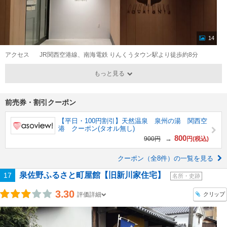
14
アクセス
JR関西空港線、南海電鉄 りんくうタウン駅より徒歩約8分
もっと見る
前売券・割引クーポン
【平日・100円割引】天然温泉 泉州の湯 関西空
港 クーポン(タオル無し)
800
→
900円
円(税込)
クーポン（全8件）の一覧を見る
泉佐野ふるさと町屋館【旧新川家住宅】
17
名所・史跡
3.30
クリップ
評価詳細