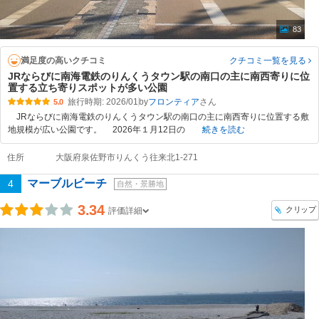
83
満足度の高いクチコミ
クチコミ一覧
を見る
JRならびに南海電鉄のりんくうタウン駅の南口の主に南西寄りに位
置する立ち寄りスポットが多い公園
旅行時期: 2026/01
by
フロンティア
5.0
JRならびに南海電鉄のりんくうタウン駅の南口の主に南西寄りに位置する敷
地規模が広い公園です。 2026年１月12日の
続きを読む
住所
大阪府泉佐野市りんくう往来北1-271
マーブルビーチ
4
自然・景勝地
3.34
クリップ
評価詳細