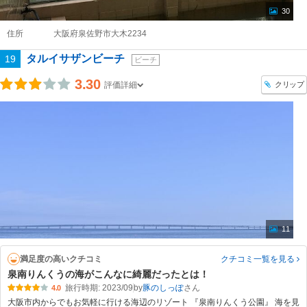
30
住所
大阪府泉佐野市大木2234
タルイサザンビーチ
19
ビーチ
3.30
クリップ
評価詳細
11
満足度の高いクチコミ
クチコミ一覧
を見る
泉南りんくうの海がこんなに綺麗だったとは！
旅行時期: 2023/09
by
豚のしっぽ
4.0
大阪市内からでもお気軽に行ける海辺のリゾート 『泉南りんくう公園』 海を見