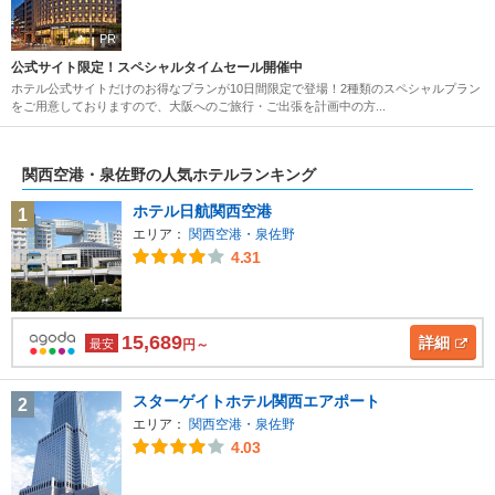
PR
公式サイト限定！スペシャルタイムセール開催中
ホテル公式サイトだけのお得なプランが10日間限定で登場！2種類のスペシャルプラン
をご用意しておりますので、大阪へのご旅行・ご出張を計画中の方...
関西空港・泉佐野の人気ホテルランキング
ホテル日航関西空港
1
エリア：
関西空港・泉佐野
4.31
15,689
詳細
最安
円～
スターゲイトホテル関西エアポート
2
エリア：
関西空港・泉佐野
4.03