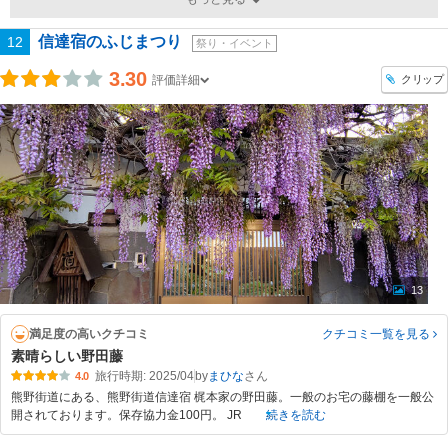
信達宿のふじまつり
12
祭り・イベント
3.30
クリップ
評価詳細
13
満足度の高いクチコミ
クチコミ一覧
を見る
素晴らしい野田藤
旅行時期: 2025/04
by
まひな
4.0
熊野街道にある、熊野街道信達宿 梶本家の野田藤。一般のお宅の藤棚を一般公
開されております。保存協力金100円。 JR
続きを読む