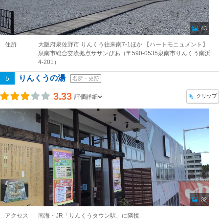
43
住所
大阪府泉佐野市 りんくう往来南7-1ほか 【ハートモニュメント】
泉南市総合交流拠点サザンぴあ（〒590-0535泉南市りんくう南浜
4-201）
りんくうの湯
5
名所・史跡
3.33
クリップ
評価詳細
32
アクセス
南海・JR「りんくうタウン駅」に隣接