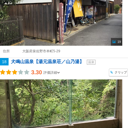
19
住所
大阪府泉佐野市本町5-29
犬鳴山温泉【湯元温泉荘／山乃湯】
18
温泉
3.30
クリップ
評価詳細