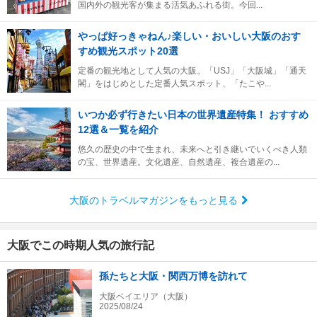
国内外の観光客が集まる活気あふれる街。今回...
やっぱ好っきゃねん♪楽しい・おいしい大阪のおす
すめ観光スポット20選
定番の観光地として人気の大阪。「USJ」「大阪城」「通天
閣」をはじめとした定番人気スポット、「たこや...
いつか必ず行きたい日本の世界遺産特集！ おすすめ
12選＆一覧を紹介
悠久の歴史の中で生まれ、未来へと引き継いでいくべき人類
の宝、世界遺産。文化遺産、自然遺産、複合遺産の...
大阪のトラベルマガジンをもっと見る
大阪でこの時期人気の旅行記
孫たちと大阪・関西万博を訪れて
大阪ベイエリア（大阪）
2025/08/24