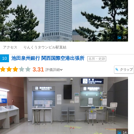
28
アクセス
りんくうタウンビル駅直結
池田泉州銀行 関西国際空港出張所
10
名所・史跡
3.31
クリップ
評価詳細
14