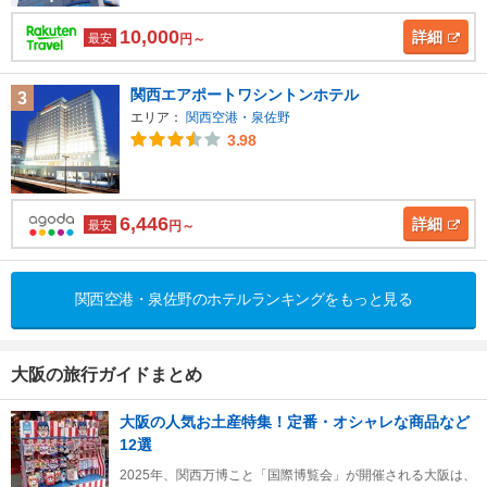
10,000
詳細
最安
円～
関西エアポートワシントンホテル
3
エリア：
関西空港・泉佐野
3.98
6,446
詳細
最安
円～
関西空港・泉佐野のホテルランキングをもっと見る
大阪の旅行ガイドまとめ
大阪の人気お土産特集！定番・オシャレな商品など
12選
2025年、関西万博こと「国際博覧会」が開催される大阪は、