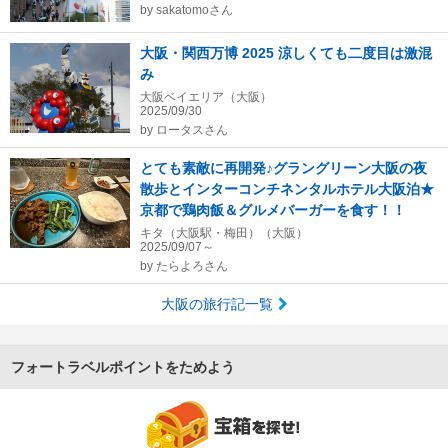
by
sakatomoさん
大阪・関西万博 2025 涼しくても二度目は激混
み
大阪ベイエリア（大阪）
2025/09/30
by
ロータスさん
とても素敵に再開発♪グラングリーン大阪の夜
散歩とインターコンチネンタルホテル大阪泊★
京都で鶏肉飯＆グルメバーガーを食す！！
キタ（大阪駅・梅田）（大阪）
2025/09/07～
by
たらよろさん
大阪の旅行記一覧
フォートラベルポイントをためよう