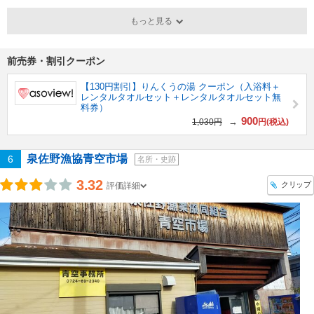
もっと見る
前売券・割引クーポン
【130円割引】りんくうの湯 クーポン（入浴料＋
レンタルタオルセット＋レンタルタオルセット無
料券）
900
→
1,030円
円(税込)
泉佐野漁協青空市場
6
名所・史跡
3.32
クリップ
評価詳細