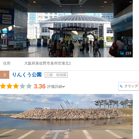
219
住所
大阪府泉佐野市泉州空港北1
りんくう公園
3
公園・植物園
3.36
クリップ
評価詳細