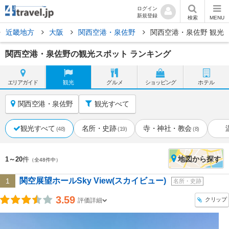
ログイン
新規登録
検索
MENU
近畿地方
大阪
関西空港・泉佐野
関西空港・泉佐野 観光
関西空港・泉佐野の観光スポット ランキング
エリア
ガイド
観光
グルメ
ショッピング
ホテル
関西空港・泉佐野
観光すべて
観光すべて
名所・史跡
寺・神社・教会
(48)
(19)
(8)
地図
から探す
1～20
件
（全48件中）
関空展望ホールSky View(スカイビュー)
1
名所・史跡
3.59
クリップ
評価詳細