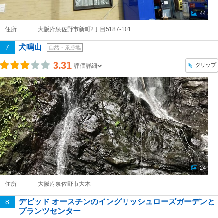
44
住所
大阪府泉佐野市新町2丁目5187-101
犬鳴山
7
自然・景勝地
3.31
クリップ
評価詳細
24
住所
大阪府泉佐野市大木
デビッド オースチンのイングリッシュローズガーデンと
8
プランツセンター