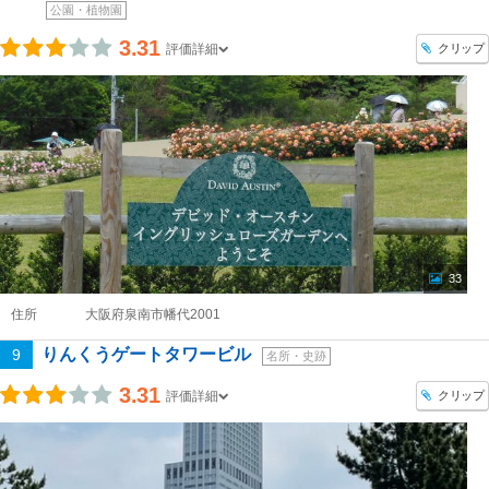
公園・植物園
3.31
クリップ
評価詳細
33
住所
大阪府泉南市幡代2001
りんくうゲートタワービル
9
名所・史跡
3.31
クリップ
評価詳細