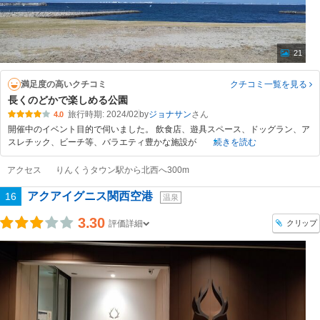
21
満足度の高いクチコミ
クチコミ一覧
を見る
長くのどかで楽しめる公園
旅行時期: 2024/02
by
ジョナサン
4.0
開催中のイベント目的で伺いました。 飲食店、遊具スペース、ドッグラン、ア
スレチック、ビーチ等、バラエティ豊かな施設が
続きを読む
アクセス
りんくうタウン駅から北西へ300m
アクアイグニス関西空港
16
温泉
3.30
クリップ
評価詳細