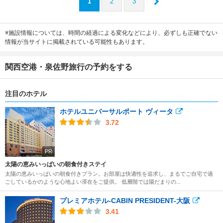
1
2
3
※施設情報については、時間の経過による変化などにより、必ずしも正確でない
情報が当サイトに掲載されている可能性もあります。
関西空港・泉佐野旅行の予約をする
注目のホテル
ホテルユニバーサルポート ヴィータ
3.72
PR
太陽の恵みいっぱいの朝食付きステイ
太陽の恵みいっぱいの朝食付きプラン。お部屋は快適性を追求し、まるでご自宅で過
ごしているかのような心地よい滞在をご提供。 低層階では陽だまりの...
プレミアホテル-CABIN PRESIDENT-大阪
3.41