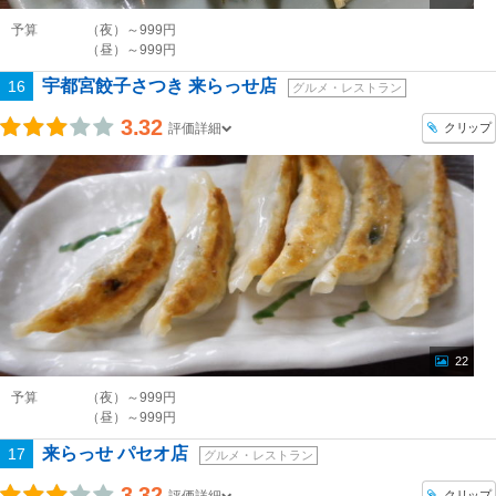
予算
（夜）～999円
（昼）～999円
宇都宮餃子さつき 来らっせ店
16
グルメ・レストラン
3.32
クリップ
評価詳細
22
予算
（夜）～999円
（昼）～999円
来らっせ パセオ店
17
グルメ・レストラン
3.32
クリップ
評価詳細