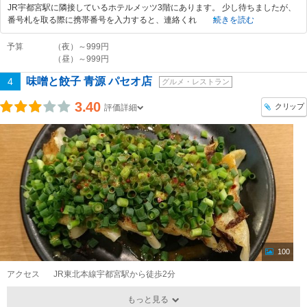
JR宇都宮駅に隣接しているホテルメッツ3階にあります。 少し待ちましたが、
番号札を取る際に携帯番号を入力すると、連絡くれ
続きを読む
予算
（夜）～999円
（昼）～999円
味噌と餃子 青源 パセオ店
4
グルメ・レストラン
3.40
クリップ
評価詳細
100
アクセス
JR東北本線宇都宮駅から徒歩2分
もっと見る