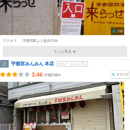
238
アクセス
宇都宮駅より徒歩15分
もっと見る
宇都宮みんみん 本店
2
グルメ・レストラン
3.46
クリップ
評価詳細