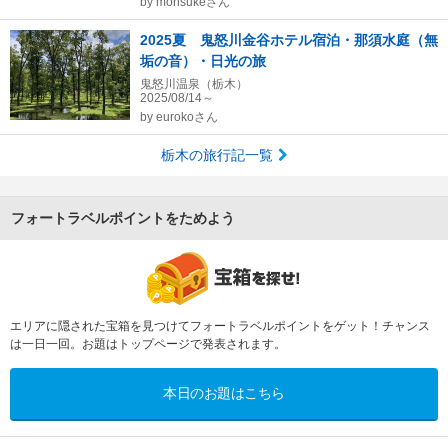
by
morisukeさん
2025夏 鬼怒川金谷ホテル宿泊・那須水庭（無
垢の音）・日光の旅
鬼怒川温泉（栃木）
2025/08/14～
by
eurokoさん
栃木の旅行記一覧
フォートラベルポイントをためよう
エリアに隠された宝箱を見つけてフォートラベルポイントをゲット！チャンス
は一日一回。お題はトップページで発表されます。
本日のお題はこちら