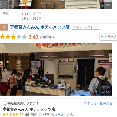
155
予算
（夜）～999円
（昼）～999円
宇都宮みんみん ホテルメッツ店
3
グルメ・レストラン
3.43
クリップ
評価詳細
122
満足度の高いクチコミ
クチコミ一覧
を見る
宇都宮みんみん ホテルメッツ店
旅行時期: 2024/08
by
ゴマクー
4.5