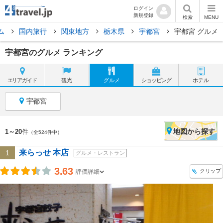
ログイン
新規登録
検索
MENU
ム
国内旅行
関東地方
栃木県
宇都宮
宇都宮 グルメ
宇都宮のグルメ ランキング
エリア
ガイド
観光
グルメ
ショッピング
ホテル
宇都宮
地図
から探す
1～20
件
（全524件中）
来らっせ 本店
1
グルメ・レストラン
3.63
クリップ
評価詳細