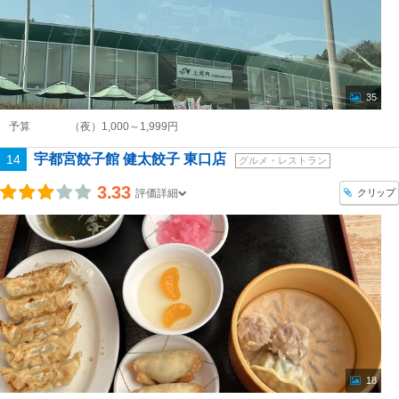
35
予算
（夜）1,000～1,999円
宇都宮餃子館 健太餃子 東口店
14
グルメ・レストラン
3.33
クリップ
評価詳細
18