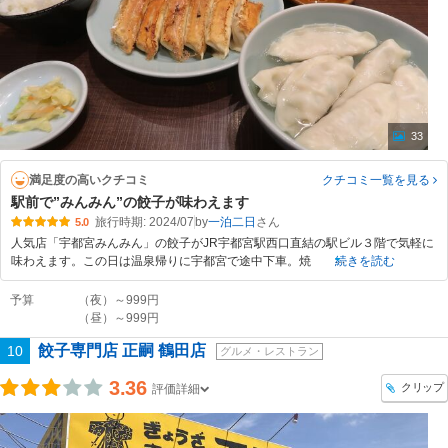
33
満足度の高いクチコミ
クチコミ一覧
を見る
駅前で”みんみん”の餃子が味わえます
旅行時期: 2024/07
by
一泊二日
5.0
人気店「宇都宮みんみん」の餃子がJR宇都宮駅西口直結の駅ビル３階で気軽に
味わえます。この日は温泉帰りに宇都宮で途中下車。焼
続きを読む
予算
（夜）～999円
（昼）～999円
餃子専門店 正嗣 鶴田店
10
グルメ・レストラン
3.36
クリップ
評価詳細