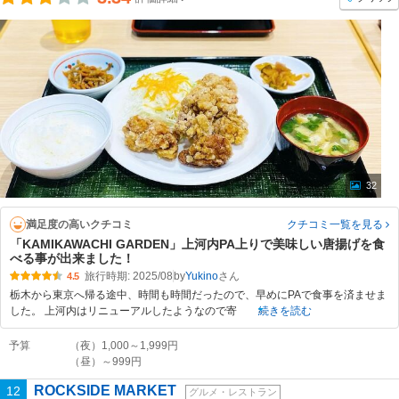
32
満足度の高いクチコミ
クチコミ一覧
を見る
「KAMIKAWACHI GARDEN」上河内PA上りで美味しい唐揚げを食
べる事が出来ました！
旅行時期: 2025/08
by
Yukino
4.5
栃木から東京へ帰る途中、時間も時間だったので、早めにPAで食事を済ませま
した。 上河内はリニューアルしたようなので寄
続きを読む
予算
（夜）1,000～1,999円
（昼）～999円
ROCKSIDE MARKET
12
グルメ・レストラン