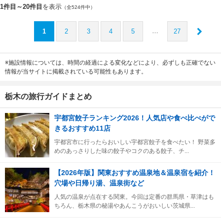
1件目～20件目
を表示
（全524件中）
…
1
2
3
4
5
27
※施設情報については、時間の経過による変化などにより、必ずしも正確でない
情報が当サイトに掲載されている可能性もあります。
栃木の旅行ガイドまとめ
宇都宮餃子ランキング2026！人気店や食べ比べがで
きるおすすめ11店
宇都宮市に行ったらおいしい宇都宮餃子を食べたい！ 野菜多
めのあっさりした味の餃子やコクのある餃子、チ...
【2026年版】関東おすすめ温泉地＆温泉宿を紹介！
穴場や日帰り湯、温泉街など
人気の温泉が点在する関東。今回は定番の群馬県・草津はも
ちろん、栃木県の秘湯やあんこうがおいしい茨城県...