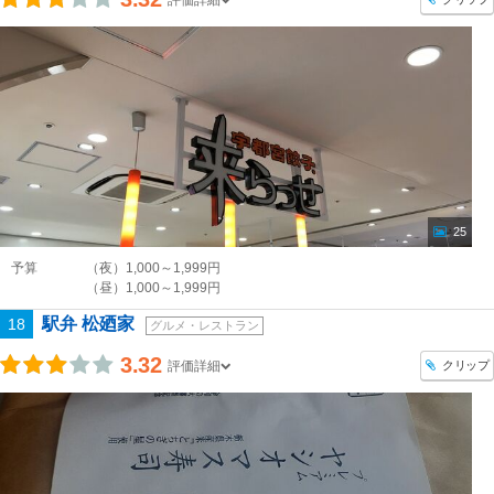
25
予算
（夜）1,000～1,999円
（昼）1,000～1,999円
駅弁 松廼家
18
グルメ・レストラン
3.32
クリップ
評価詳細