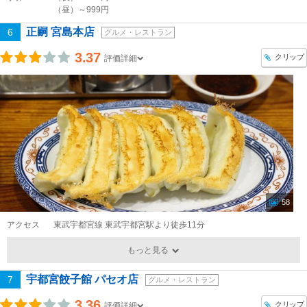
（昼）～999円
正嗣 宮島本店
6
グルメ・レストラン
3.37
クリップ
評価詳細
58
アクセス
東武宇都宮線 東武宇都宮駅より徒歩11分
もっと見る
宇都宮餃子館 パセオ店
7
グルメ・レストラン
3.36
クリップ
評価詳細