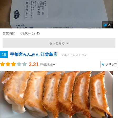
22
営業時間
08:00～17:45
もっと見る
宇都宮みんみん 江曽島店
19
グルメ・レストラン
3.31
クリップ
評価詳細