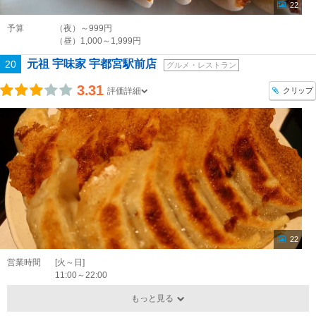
22
予算
（夜）～999円
（昼）1,000～1,999円
元祖 宇味家 宇都宮駅前店
20
グルメ・レストラン
3.31
クリップ
評価詳細
22
営業時間
[火～日]
11:00～22:00
もっと見る