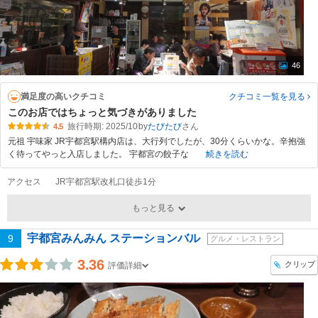
46
満足度の高いクチコミ
クチコミ一覧
を見る
このお店ではちょっと気づきがありました
旅行時期: 2025/10
by
たびたび
4.5
元祖 宇味家 JR宇都宮駅構内店は、大行列でしたが、30分くらいかな。辛抱強
く待ってやっと入店しました。 宇都宮の餃子な
続きを読む
アクセス
JR宇都宮駅改札口徒歩1分
もっと見る
宇都宮みんみん ステーションバル
9
グルメ・レストラン
3.36
クリップ
評価詳細