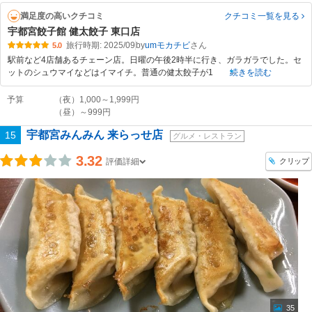
満足度の高いクチコミ
クチコミ一覧
を見る
宇都宮餃子館 健太餃子 東口店
旅行時期: 2025/09
by
umモカチビ
5.0
駅前など4店舗あるチェーン店。日曜の午後2時半に行き、ガラガラでした。セ
ットのシュウマイなどはイマイチ。普通の健太餃子が1
続きを読む
予算
（夜）1,000～1,999円
（昼）～999円
宇都宮みんみん 来らっせ店
15
グルメ・レストラン
3.32
クリップ
評価詳細
35