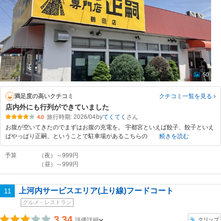
50
満足度の高いクチコミ
クチコミ一覧
を見る
店内外にも行列ができていました
旅行時期: 2026/04
by
てくてく
4.0
お腹が空いてきたのでまずはお腹の充電を。 宇都宮といえば餃子、餃子といえ
ばやっぱり正嗣。ということで駐車場があるこちらの
続きを読む
予算
（夜）～999円
（昼）～999円
上河内サービスエリア(上り線)フードコート
11
グルメ・レストラン
3.34
クリップ
評価詳細