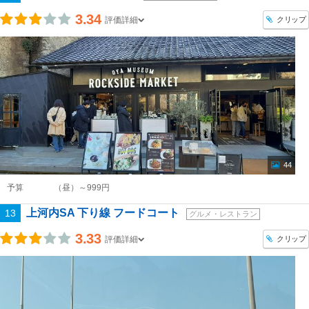
3.34
クリップ
評価詳細
44
予算
（昼）～999円
上河内SA 下り線 フードコート
13
グルメ・レストラン
3.33
クリップ
評価詳細