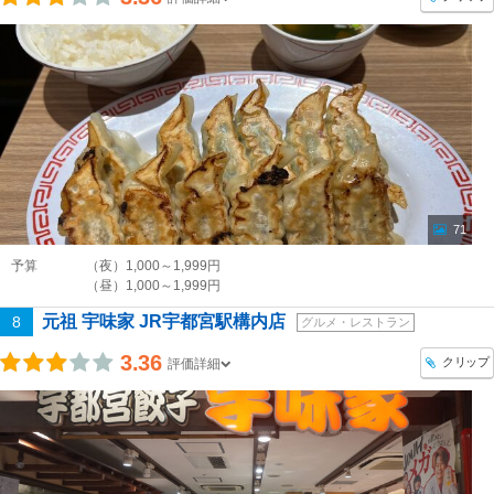
71
予算
（夜）1,000～1,999円
（昼）1,000～1,999円
元祖 宇味家 JR宇都宮駅構内店
8
グルメ・レストラン
3.36
クリップ
評価詳細