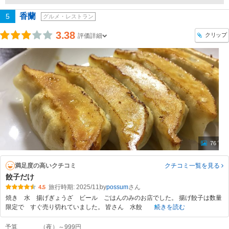
香蘭
5
グルメ・レストラン
3.38
クリップ
評価詳細
76
満足度の高いクチコミ
クチコミ一覧
を見る
餃子だけ
旅行時期: 2025/11
by
possum
4.5
焼き 水 揚げぎょうざ ビール ごはんのみのお店でした。 揚げ餃子は数量
限定で すぐ売り切れていました。 皆さん 水餃
続きを読む
予算
（夜）～999円