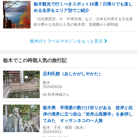
栃木観光で行くべきスポット16選！日帰りでも楽し
める名所をエリア別でご紹介
「日光東照宮」や「中禅寺湖」など、日本を代表する文化遺
産や豊かな自然が人気の栃木県。首都圏から新幹線...
栃木のトラベルマガジンをもっと見る
栃木でこの時期人気の旅行記
足利氏館（あしかがしやかた）
栃木
2024/09/28
by
松本伸雄さん
栃木県 卒塔婆の数だけ祈りがある 彼岸と此
岸の境界に立つ岩山「岩舟山高勝寺」を参拝し
てみた オッサンネコの一人旅
栃木・壬生・都賀（栃木）
2024/10/12