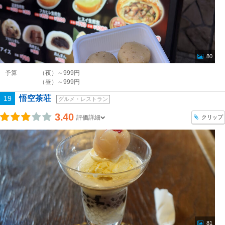
80
予算
（夜）～999円
（昼）～999円
悟空茶荘
19
グルメ・レストラン
3.40
クリップ
評価詳細
81