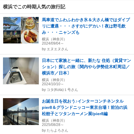
横浜でこの時期人気の旅行記
馬車道でふわふわかき氷＆大さん橋ではダイプ
リに遭遇・・・さすがにデカい！夜は野毛飲
み・・・ニャンズも
横浜（神奈川）
2024/09/04～
by
エヌエヌさん
日本にて家族と一緒に、新たな 住処（賃貸マン
ション）探しの旅〔関内やら伊勢佐木町周辺／
横浜市／日本〕
横浜（神奈川）
2024/10/10～
by
コタ(Kota)１号さん
お誕生日を祝おう♪インターコンチネンタル
pier8＆グランドニッコー東京台場！前泊の浜
松餃子とツタンカーメン展/pier8編
横浜（神奈川）
2025/08/28～
by
たらよろさん