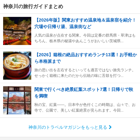
神奈川の旅行ガイドまとめ
【2026年版】関東おすすめ温泉地＆温泉宿を紹介！
穴場や日帰り湯、温泉街など
人気の温泉が点在する関東。今回は定番の群馬県・草津はも
ちろん、栃木県の秘湯やあんこうがおいしい茨城県...
【2026】箱根の絶品おすすめランチ13選！お手軽か
ら本格派まで
旅の思い出を左右するといっても過言ではない旅先ランチ。
せっかく箱根に来たのだから伝統の味に舌鼓を打つ...
関東で行くべき絶景紅葉スポット7選！日帰りで秋
を満喫
秋の宝、紅葉――。日本中が色付くこの時期は、山々で、お
寺で、公園で、美しい紅葉絶景が見られます。今回...
神奈川のトラベルマガジンをもっと見る