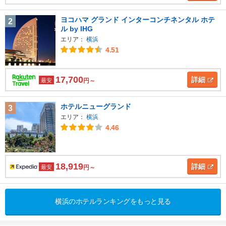
ヨコハマ グランド インターコンチネンタル ホテ
2
ル by IHG
エリア：
横浜
4.51
17,700
詳細
最安
円～
ホテルニューグランド
3
エリア：
横浜
4.46
18,919
詳細
最安
円～
横浜のホテルランキングをもっと見る