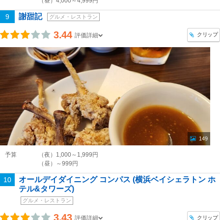
（昼）4,000～4,999円
謝甜記
9
グルメ・レストラン
3.44
クリップ
評価詳細
149
予算
（夜）1,000～1,999円
（昼）～999円
オールデイダイニング コンパス (横浜ベイシェラトン ホ
10
テル&タワーズ)
グルメ・レストラン
3.43
クリップ
評価詳細