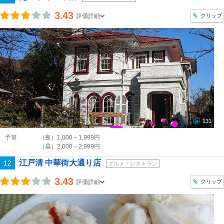
3.43
クリップ
評価詳細
131
予算
（夜）1,000～1,999円
（昼）2,000～2,999円
江戸清 中華街大通り店
12
グルメ・レストラン
3.43
クリップ
評価詳細