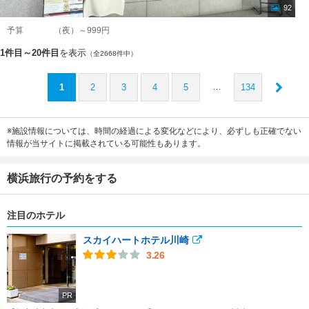
92
予算
（夜）～999円
1件目～20件目
を表示
（全2668件中）
…
1
2
3
4
5
134
※施設情報については、時間の経過による変化などにより、必ずしも正確でない
情報が当サイトに掲載されている可能性もあります。
横浜旅行の予約をする
注目のホテル
スカイハートホテル川崎
3.26
PR