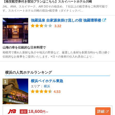
【格安航空券付き宿泊プランはこちら】スカイハートホテル川崎
JAL、ANA、スカイマーク、AIR DOその他含め、７社以上の航空券をご利用可能で
す。スカイハートホテル川崎の宿泊+航空券（ダイナミックパ...
強羅温泉 自家源泉掛け流しの宿 強羅環翠楼
3.32
PR
山海の幸を伝統的な日本料理で
相模湾で獲れた新鮮な魚介や地元の野菜など、厳選した食材を創業当時から受け継ぐ
伝統的なお食事をご提供いたします。※日々の食材の仕入れ具合により...
横浜の人気ホテルランキング
横浜ベイホテル東急
1
エリア：
横浜
4.53
18,600
詳細
最安
円～