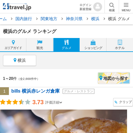
ログイン
新規登録
検索
MENU
ーム
国内旅行
関東地方
神奈川県
横浜
横浜 グルメ
横浜のグルメ ランキング
エリア
ガイド
観光
グルメ
ショッピング
ホテル
横浜
地図
から探す
1～20
件
（全2,668件中）
bills 横浜赤レンガ倉庫
1
グルメ・レストラン
3.73
クリップ
評価詳細