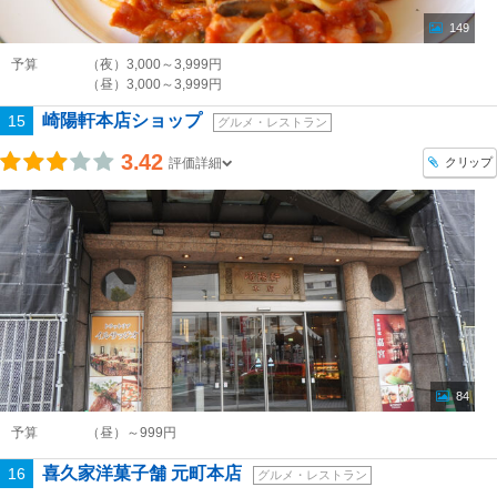
149
予算
（夜）3,000～3,999円
（昼）3,000～3,999円
崎陽軒本店ショップ
15
グルメ・レストラン
3.42
クリップ
評価詳細
84
予算
（昼）～999円
喜久家洋菓子舗 元町本店
16
グルメ・レストラン