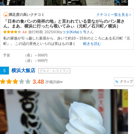
145
満足度の高いクチコミ
クチコミ一覧
を見る
「日本の食パンの発祥の地」と言われている昔ながらのパン屋さ
ん。まあ、横浜に行ったら覗いてみぃ（元町／石川町／横浜）
旅行時期: 2025/03
by
コタ(Kota)１号
4.0
私の家族が引っ越した新居から、歩いて約10～15分のところにある石川町『元
町』。 この辺の景色というのは実はもの凄く
続きを読む
予算
（夜）～999円
（昼）～999円
横浜大飯店
5
グルメ・レストラン
3.48
クリップ
評価詳細