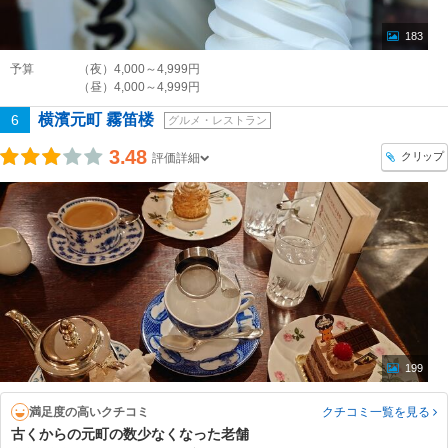
183
予算
（夜）4,000～4,999円
（昼）4,000～4,999円
横濱元町 霧笛楼
6
グルメ・レストラン
3.48
クリップ
評価詳細
199
満足度の高いクチコミ
クチコミ一覧
を見る
古くからの元町の数少なくなった老舗