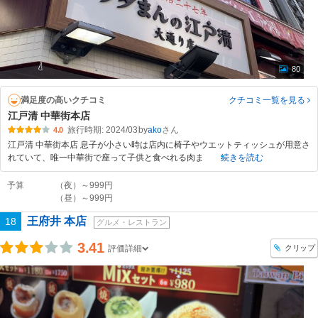
80
満足度の高いクチコミ
クチコミ一覧
を見る
江戸清 中華街本店
旅行時期: 2024/03
by
ako
4.0
江戸清 中華街本店 息子が小さい時は店内に椅子やウエットティッシュが用意さ
れていて、唯一中華街で座って子供と食べれる肉ま
続きを読む
予算
（夜）～999円
（昼）～999円
王府井 本店
18
グルメ・レストラン
3.41
クリップ
評価詳細