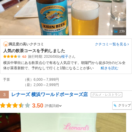
239
満足度の高いクチコミ
クチコミ一覧
を見る
人気の飲茶コースを予約しました
旅行時期: 2026/06
by
桜子
4.0
横浜中華街にある飲茶点心で有名な人気店です。朝陽門から徒歩3分のビル全
体が菜香新館で、予約なしで行くと1階になることが多い
続きを読む
予算
（夜）6,000～7,999円
（昼）2,000～2,999円
レナーズ 横浜ワールドポーターズ店
3
グルメ・レストラン
3.50
クリップ
評価詳細