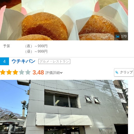
170
予算
（夜）～999円
（昼）～999円
ウチキパン
4
グルメ・レストラン
3.48
クリップ
評価詳細