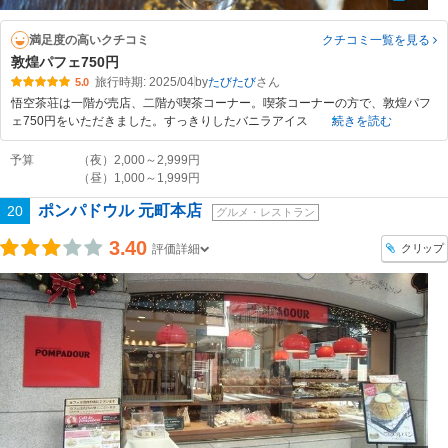
満足度の高いクチコミ
クチコミ一覧
を見る
敦煌パフェ750円
旅行時期: 2025/04
by
たびたび
5.0
悟空茶荘は一階が売店、二階が喫茶コーナー。喫茶コーナーの方で、敦煌パフ
ェ750円をいただきました。すっきりしたバニラアイス
続きを読む
予算
（夜）2,000～2,999円
（昼）1,000～1,999円
ポンパドウル 元町本店
20
グルメ・レストラン
3.40
クリップ
評価詳細