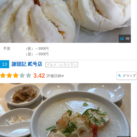
99
予算
（夜）～999円
（昼）～999円
謝甜記 貮号店
13
グルメ・レストラン
3.42
クリップ
評価詳細