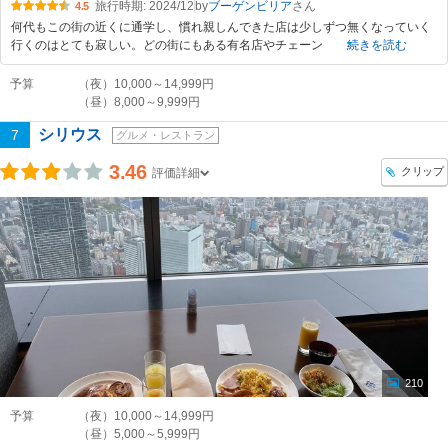
旅行時期: 2024/12
by
ブーゲンビリア
4.5
何代もこの街の近くに通学し、慣れ親しんできた店は少しずつ無くなっていく
行くのはとても寂しい。どの街にもある有名店やチェーン
続きを読む
予算
（夜）10,000～14,999円
（昼）8,000～9,999円
シリウス
7
グルメ・レストラン
3.46
クリップ
評価詳細
210
予算
（夜）10,000～14,999円
（昼）5,000～5,999円