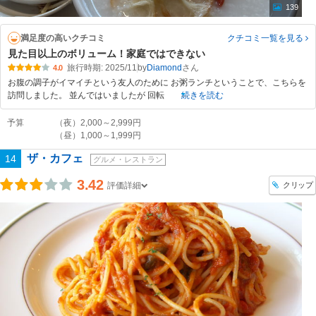
139
満足度の高いクチコミ
クチコミ一覧
を見る
見た目以上のボリューム！家庭ではできない
旅行時期: 2025/11
by
Diamond
4.0
お腹の調子がイマイチという友人のために お粥ランチということで、こちらを
訪問しました。 並んではいましたが 回転
続きを読む
予算
（夜）2,000～2,999円
（昼）1,000～1,999円
ザ・カフェ
14
グルメ・レストラン
3.42
クリップ
評価詳細