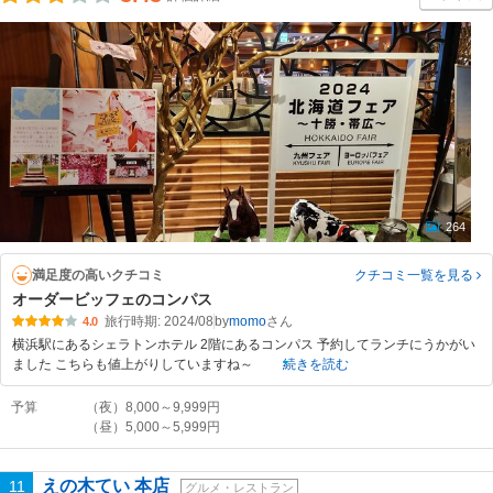
264
満足度の高いクチコミ
クチコミ一覧
を見る
オーダービッフェのコンパス
旅行時期: 2024/08
by
momo
4.0
横浜駅にあるシェラトンホテル 2階にあるコンパス 予約してランチにうかがい
ました こちらも値上がりしていますね～
続きを読む
予算
（夜）8,000～9,999円
（昼）5,000～5,999円
えの木てい 本店
11
グルメ・レストラン