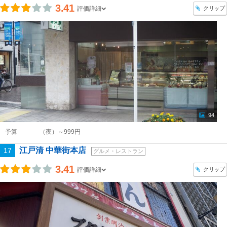
3.41
クリップ
評価詳細
94
予算
（夜）～999円
江戸清 中華街本店
17
グルメ・レストラン
3.41
クリップ
評価詳細