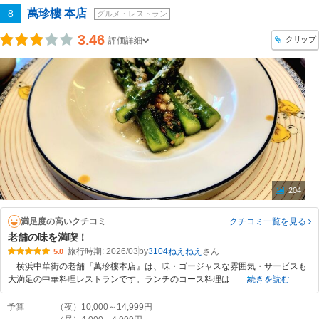
萬珍樓 本店
8
グルメ・レストラン
3.46
クリップ
評価詳細
204
満足度の高いクチコミ
クチコミ一覧
を見る
老舗の味を満喫！
旅行時期: 2026/03
by
3104ねえねえ
5.0
横浜中華街の老舗『萬珍樓本店』は、味・ゴージャスな雰囲気・サービスも
大満足の中華料理レストランです。ランチのコース料理は
続きを読む
予算
（夜）10,000～14,999円