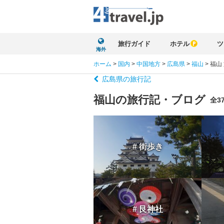
旅行ガイド
ホテル
ツ
海外
ホーム
>
国内
>
中国地方
>
広島県
>
福山
>
福山
広島県の旅行記
福山の旅行記・ブログ
全3
# 街歩き
# 艮神社