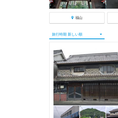
福山
広島へ戻る
旅行時期 新しい順
広島すべて
広島市
宮島
福山・尾道・しまなみ海道
鞆の浦・鞆公園
府中
しまなみ海道（因島・生口島・向島)
尾道