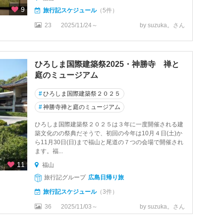
9
旅行記スケジュール
（5件）
23
2025/11/24～
by suzuka。さん
ひろしま国際建築祭2025・神勝寺 禅と
庭のミュージアム
#
ひろしま国際建築祭２０２５
#
神勝寺禅と庭のミュージアム
ひろしま国際建築祭２０２５は３年に一度開催される建
築文化のの祭典だそうで、初回の今年は10月４日(土)か
ら11月30日(日)まで福山と尾道の７つの会場で開催され
ます。福...
11
福山
旅行記グループ
広島日帰り旅
旅行記スケジュール
（3件）
36
2025/11/03～
by suzuka。さん