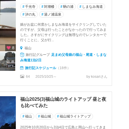
#
千光寺
#
対潮楼
#
鞆の浦
#
しまなみ海道
#
汐の丸
#
湯ノ浦温泉
娘がお盆に何度かしまなみ海道をサイクリングしていた
のですが、父母は行ったことがなかったので行ってみま
した。さすがにサイクリングは無理なのでレンタカーで
行くことに、父が行...
8
福山
旅行記グループ
足まめ父母娘の福山・尾道・しまな
み海道1泊2日
旅行記スケジュール
（18件）
64
2025/10/25～
by kosariさん
福山2025(3)福山城のライトアップ 昼と夜
も比べてみた
#
福山
#
福山城
#
福山城ライトアップ
2025年10月20日から3泊4日で広島と岡山へ行ってきま