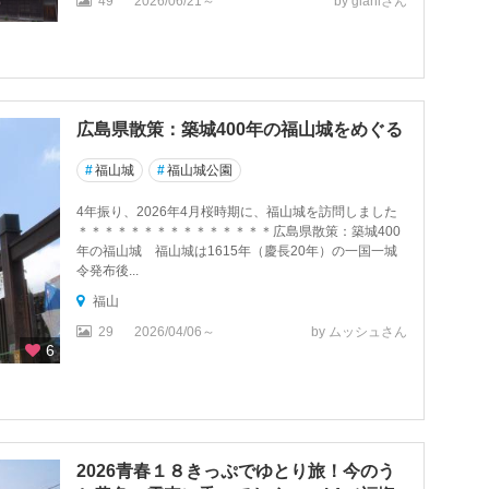
49
2026/06/21～
by gianiさん
広島県散策：築城400年の福山城をめぐる
#
福山城
#
福山城公園
4年振り、2026年4月桜時期に、福山城を訪問しました
＊＊＊＊＊＊＊＊＊＊＊＊＊＊＊広島県散策：築城400
年の福山城 福山城は1615年（慶長20年）の一国一城
令発布後...
福山
29
2026/04/06～
by ムッシュさん
6
2026青春１８きっぷでゆとり旅！今のう