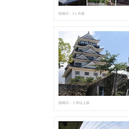
福山
東広島・竹原・三原
投稿日：1ヶ月前
呉・安浦・江田島
三次・庄原・帝釈峡
三段峡・安芸太田・北広島
投稿日：１年以上前