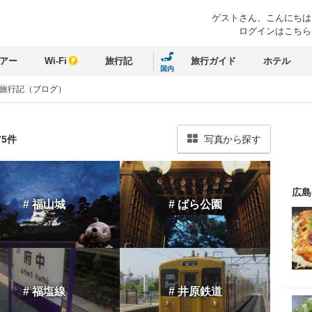
ゲストさん、
こんにちは
ログインはこちら
アー
Wi-Fi
旅行記
旅行ガイド
ホテル
国内
 旅行記（ブログ）
75件
写真から探す
広島
# 福山城
# ばら公園
# 福塩線
# 井原鉄道