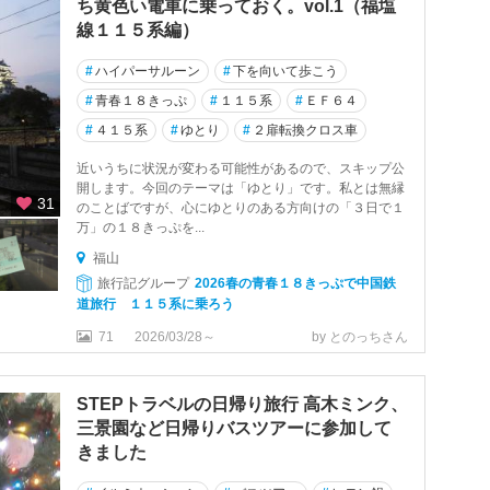
ち黄色い電車に乗っておく。vol.1（福塩
線１１５系編）
#
ハイパーサルーン
#
下を向いて歩こう
#
青春１８きっぷ
#
１１５系
#
ＥＦ６４
#
４１５系
#
ゆとり
#
２扉転換クロス車
近いうちに状況が変わる可能性があるので、スキップ公
開します。今回のテーマは「ゆとり」です。私とは無縁
31
のことばですが、心にゆとりのある方向けの「３日で１
万」の１８きっぷを...
福山
旅行記グループ
2026春の青春１８きっぷで中国鉄
道旅行 １１５系に乗ろう
71
2026/03/28～
by とのっちさん
STEPトラベルの日帰り旅行 高木ミンク、
三景園など日帰りバスツアーに参加して
きました