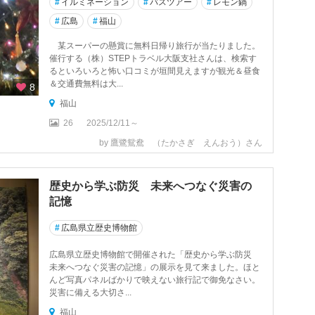
#
イルミネーション
#
バスツアー
#
レモン鍋
#
広島
#
福山
某スーパーの懸賞に無料日帰り旅行が当たりました。
催行する（株）STEPトラベル大阪支社さんは、検索す
るといろいろと怖い口コミが垣間見えますが観光＆昼食
＆交通費無料は大...
8
福山
26
2025/12/11～
by 鷹鷺鴛鴦 （たかさぎ えんおう）さん
歴史から学ぶ防災 未来へつなぐ災害の
記憶
#
広島県立歴史博物館
広島県立歴史博物館で開催された「歴史から学ぶ防災
未来へつなぐ災害の記憶」の展示を見て来ました。ほと
んど写真パネルばかりで映えない旅行記で御免なさい。
災害に備える大切さ...
福山