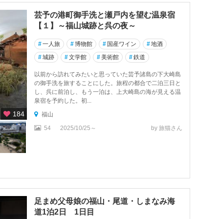
芸予の港町御手洗と瀬戸内を望む温泉宿
【１】～福山城跡と呉の夜～
#
一人旅
#
博物館
#
国産ワイン
#
地酒
#
城跡
#
文学館
#
美術館
#
鉄道
以前から訪れてみたいと思っていた芸予諸島の下大崎島
の御手洗を旅することにした。旅程の都合で二泊三日と
し、呉に前泊し、もう一泊は、上大崎島の海が見える温
泉宿を予約した。初...
184
福山
54
2025/10/25～
by 旅猫さん
足まめ父母娘の福山・尾道・しまなみ海
道1泊2日 1日目