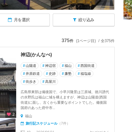
月を選択
絞り込み
375
件
(1ページ目)
/ 全375件
神辺(かんなべ)
#
山陽道
#
神辺宿
#
福山
#
西国街道
#
井原鉄道
#
史跡
#
廉塾
#
福塩線
#
街歩き
#
高屋川
広島県東部は備後国で、小早川隆景は三原城、徳川譜代
の水野氏は福山に城を構えますが、神辺は山陽道(西国
街道)に面し、古くから重要なポイントでした。備後国
国府のあった府中市...
2
福山
旅行記スケジュール
（7件）