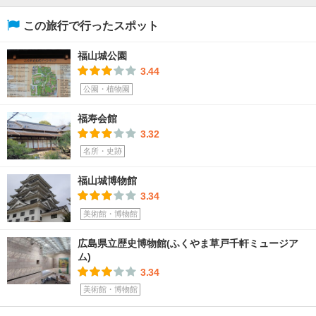
この旅行で行ったスポット
福山城公園
3.44
公園・植物園
福寿会館
3.32
名所・史跡
福山城博物館
3.34
美術館・博物館
広島県立歴史博物館(ふくやま草戸千軒ミュージア
ム)
3.34
美術館・博物館