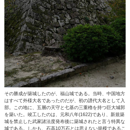
その勝成が築城したのが、福山城である。当時、中国地方
はすべて外様大名であったのだが、初の譜代大名として入
部。この地に、五層の天守と七基の三重櫓を持つ巨大城郭
を築いた。竣工したのは、元和八年(1622)であり、新規築
城を禁止した武家諸法度発布後に築城されたと言う特異な
城である。しかも、石高10万石とは思えない規模であるこ