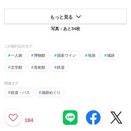
もっと見る
写真：あと
34
枚
この旅行記のタグ
#
一人旅
#
博物館
#
国産ワイン
#
地酒
#
城跡
#
文学館
#
美術館
#
鉄道
関連タグ
#
鉄道・バス
#
城跡めぐり
184