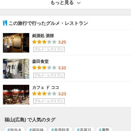
もっと見る
この旅行で行ったグルメ・レストラン
銘酒処 酒狸
3.25
グルメ・レストラン
森田食堂
3.32
グルメ・レストラン
カフェ ド ココ
3.23
グルメ・レストラン
福山(広島) で人気のタグ
#
街歩き
#
福塩線
#
井原鉄道
#
高屋川
#
廉塾