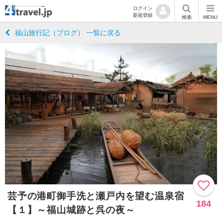
ログイン
新規登録
検索
MENU
福山旅行記（ブログ） 一覧に戻る
芸予の港町御手洗と瀬戸内を望む温泉宿
184
【１】～福山城跡と呉の夜～