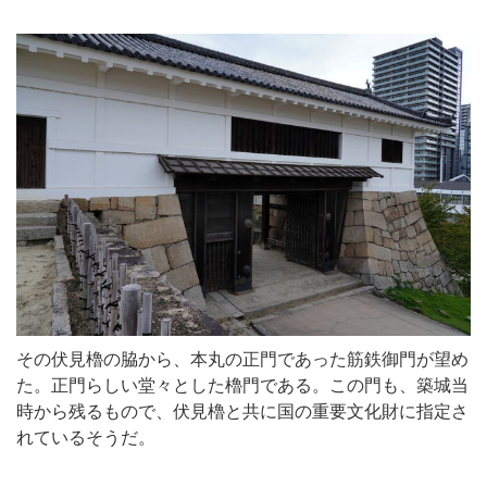
その伏見櫓の脇から、本丸の正門であった筋鉄御門が望め
た。正門らしい堂々とした櫓門である。この門も、築城当
時から残るもので、伏見櫓と共に国の重要文化財に指定さ
れているそうだ。