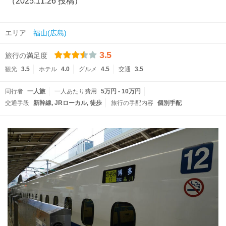
（2025.11.26 投稿）
エリア
福山(広島)
3.5
旅行の満足度
観光
3.5
ホテル
4.0
グルメ
4.5
交通
3.5
同行者
一人旅
一人あたり費用
5万円 - 10万円
交通手段
新幹線
JRローカル
徒歩
旅行の手配内容
個別手配