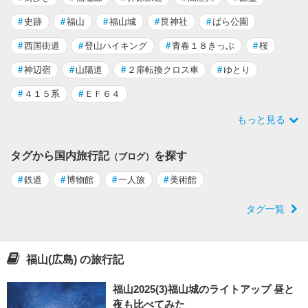
#
史跡
#
福山
#
福山城
#
艮神社
#
ばら公園
#
西国街道
#
登山ハイキング
#
青春１８きっぷ
#
桜
#
神辺宿
#
山陽道
#
２扉転換クロス車
#
ゆとり
#
４１５系
#
ＥＦ６４
もっと見る
タグから国内旅行記
を探す
（ブログ）
#
鉄道
#
博物館
#
一人旅
#
美術館
タグ一覧
福山(広島) の旅行記
福山2025(3)福山城のライトアップ 昼と
夜も比べてみた