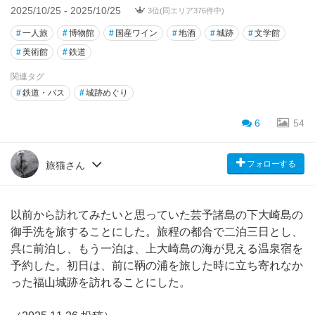
2025/10/25 - 2025/10/25
3位(同エリア376件中)
#
一人旅
#
博物館
#
国産ワイン
#
地酒
#
城跡
#
文学館
#
美術館
#
鉄道
関連タグ
#
鉄道・バス
#
城跡めぐり
6
54
フォローする
旅猫さん
以前から訪れてみたいと思っていた芸予諸島の下大崎島の
御手洗を旅することにした。旅程の都合で二泊三日とし、
呉に前泊し、もう一泊は、上大崎島の海が見える温泉宿を
予約した。初日は、前に鞆の浦を旅した時に立ち寄れなか
った福山城跡を訪れることにした。