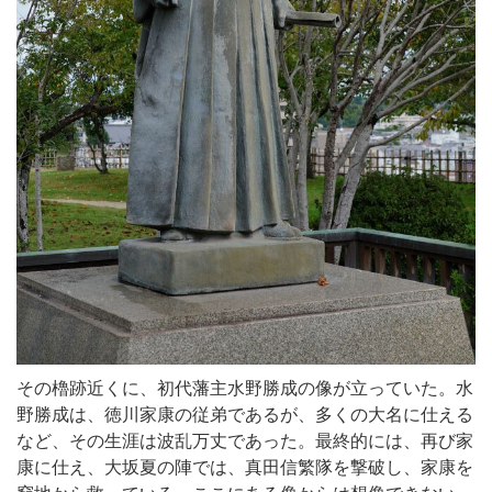
その櫓跡近くに、初代藩主水野勝成の像が立っていた。水
野勝成は、徳川家康の従弟であるが、多くの大名に仕える
など、その生涯は波乱万丈であった。最終的には、再び家
康に仕え、大坂夏の陣では、真田信繁隊を撃破し、家康を