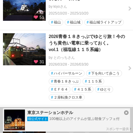
by kiyoさん
2025/10/20 - 2025/10/20
51
#
福山
#
福山城
#
福山城ライトアップ
2026青春１８きっぷでゆとり旅！今の
うち黄色い電車に乗っておく。
vol.1（福塩線１１５系編）
by とのっちさん
31
2026/03/28 - 2026/03/30
#
ハイパーサルーン
#
下を向いて歩こう
#
青春１８きっぷ
#
１１５系
#
ＥＦ６４
#
４１５系
#
ゆとり
#
２扉転換クロス車
福山2025(2)鬼門を守護する「艮神社」
東京ステーションホテル
100種以上のアイテムが並ぶ朝食ブッフェ付
宿公式サイト
by kiyoさん
2025/10/20 - 2025/10/20
スポンサー提供