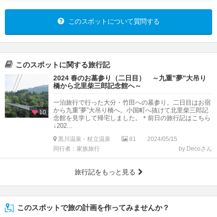
このスポットについて質問する
このスポットに関する旅行記
2024 春のお墓参り（二日目） ～九重”夢”大吊り
橋から北里柴三郎記念館へ～
一泊旅行で行った大分・竹田への墓参り。二日目はお宿
から九重”夢”大吊り橋へ。小国町へ抜けて北里柴三郎記
10
念館を見学して帰宅しました。＊前日の旅行記はこちら
↓202...
黒川温泉・杖立温泉
81
2024/05/15
同行者：家族旅行
by Decoさん
旅行記をもっと見る
このスポットで旅の計画を作ってみませんか？