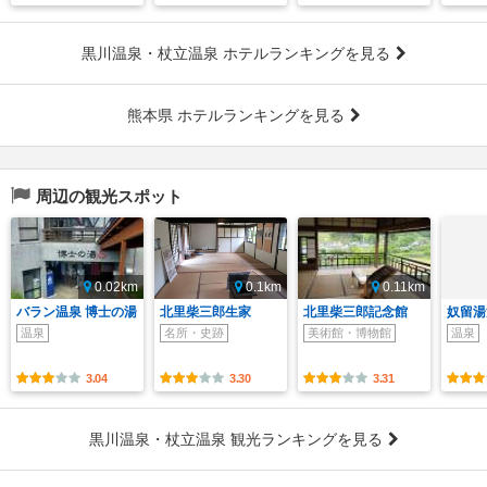
黒川温泉・杖立温泉 ホテルランキングを見る
熊本県 ホテルランキングを見る
周辺の観光スポット
0.02km
0.1km
0.11km
バラン温泉 博士の湯
北里柴三郎生家
北里柴三郎記念館
奴留湯
温泉
名所・史跡
美術館・博物館
温泉
3.04
3.30
3.31
黒川温泉・杖立温泉 観光ランキングを見る