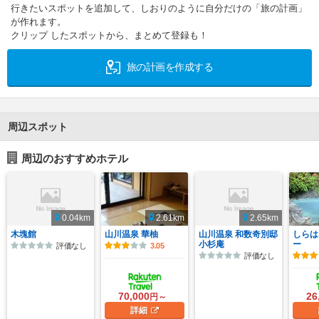
行きたいスポットを追加して、しおりのように自分だけの「旅の計画」
が作れます。
クリップ したスポットから、まとめて登録も！
旅の計画を作成する
周辺スポット
周辺のおすすめホテル
0.04km
2.61km
2.65km
木塊館
山川温泉 華柚
山川温泉 和数奇別邸
しらは
小杉庵
ー
評価なし
3.05
評価なし
70,000
26
円～
詳細