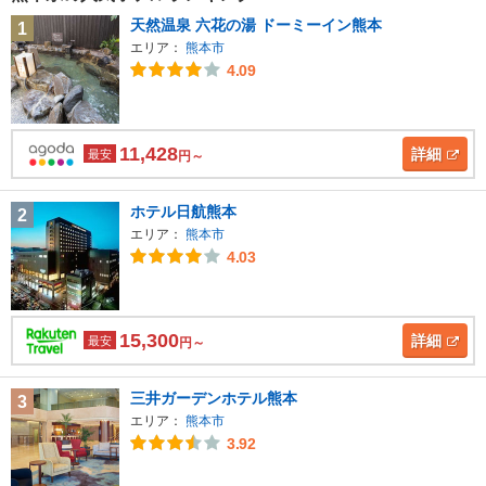
天然温泉 六花の湯 ドーミーイン熊本
1
エリア：
熊本市
4.09
11,428
詳細
最安
円～
ホテル日航熊本
2
エリア：
熊本市
4.03
15,300
詳細
最安
円～
三井ガーデンホテル熊本
3
エリア：
熊本市
3.92