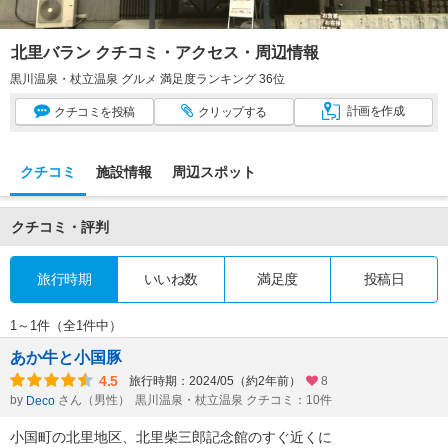
北里バラン クチコミ・アクセス・周辺情報
黒川温泉・杖立温泉 グルメ 満足度ランキング 36位
計画
を作成
クチコミ
を投稿
クリップ
する
クチコミ
施設情報
周辺スポット
クチコミ・評判
旅行時期
いいね数
満足度
投稿日
1～1件（全1件中）
あか牛と小国豚
4.5
旅行時期：2024/05（約2年前）
8
by
さん（男性）
黒川温泉・杖立温泉 クチコミ：10件
Deco
小国町の北里地区、北里柴三郎記念館のすぐ近くに