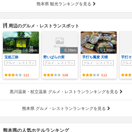
熊本県 観光ランキングを見る
周辺のグルメ・レストランスポット
0.24km
0.28km
1.85km
宝処三昧
野いばらの実
手打ち蕎麦 天晴
手打そ
グルメ・レストラン
グルメ・レストラン
グルメ・レストラン
グルメ
3.21
3.08
3.12
黒川温泉・杖立温泉 グルメ・レストランランキングを見る
熊本県 グルメ・レストランランキングを見る
熊本県の人気ホテルランキング