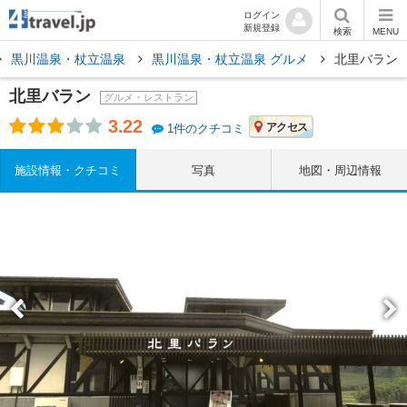
ログイン
新規登録
検索
MENU
黒川温泉・杖立温泉
黒川温泉・杖立温泉 グルメ
北里バラン
北里バラン
グルメ・レストラン
3.22
アクセス
1件のクチコミ
施設情報・クチコミ
写真
地図・周辺情報