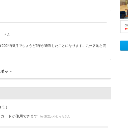
さん
京おやじっち
在2024年8月でちょうど5年が経過したことになります。九州各地と高
スポット
コミ）
Ｃカードが使用できます
by
さん
東京おやじっち