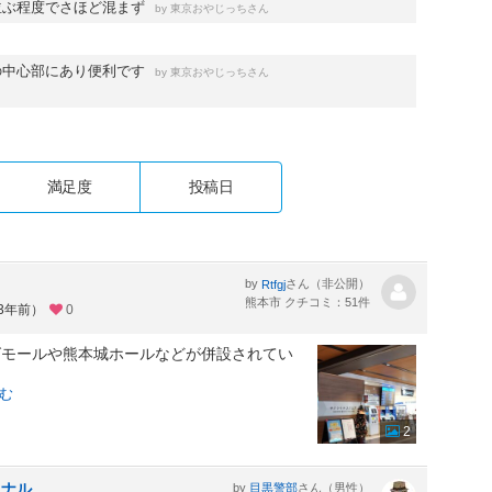
並ぶ程度でさほど混まず
by
さん
東京おやじっち
の中心部にあり便利です
by
さん
東京おやじっち
満足度
投稿日
by
さん（非公開）
Rtfgj
熊本市 クチコミ：51件
約3年前）
0
グモールや熊本城ホールなどが併設されてい
む
2
ミナル
by
さん（男性）
目黒警部