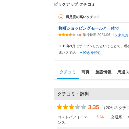
ピックアップ クチコミ
満足度の高いクチコミ
桜町ショッピングモールと一体で
旅行時期 2024/06
by
東
4.0
2019年9月にオープンしたということで、現
続きを読む
速バスで結
...
クチコミ
写真
施設情報
周辺
クチコミ・評判
3.35
（20件のクチ
コストパフォーマ
3.64
交通系Ｉ
ンス：