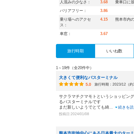
人混みの少なさ：
3.68
乗車口に
バリアフリー：
3.86
乗り場へのアクセ
4.15
熊本市内
ス：
車窓：
3.67
旅行時期
いいね数
1～19件（全20件中）
大きくて便利なバスターミナル
5.0
旅行時期：2023/12（
サクラマチクマモトというショッピン
るバスターミナルです
まだ新しいようでとても綺
...
続きを読
投稿日:2024/01/08
熊本市街地中心にある日本最大のター