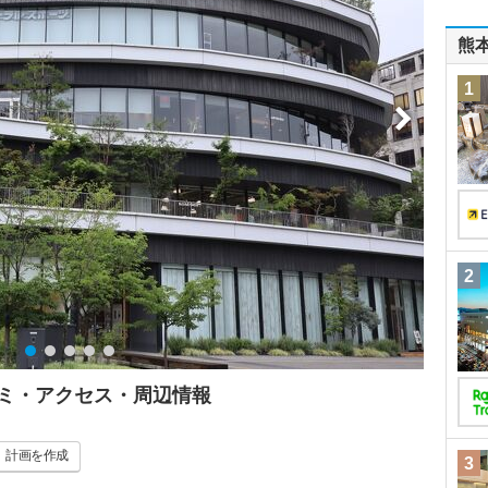
熊
1
2
コミ・アクセス・周辺情報
計画
を作成
3