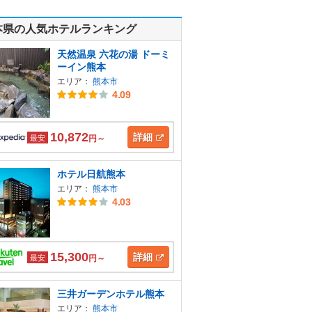
本県の人気ホテルランキング
天然温泉 六花の湯 ドーミ
ーイン熊本
エリア：
熊本市
4.09
10,872
詳細
最安
円～
ホテル日航熊本
エリア：
熊本市
4.03
15,300
詳細
最安
円～
三井ガーデンホテル熊本
エリア：
熊本市