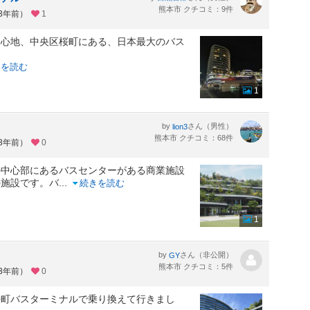
熊本市 クチコミ：9件
約3年前）
1
中心地、中央区桜町にある、日本最大のバス
きを読む
1
by
さん（男性）
lion3
熊本市 クチコミ：68件
約3年前）
0
の中心部にあるバスセンターがある商業施設
の施設です。バ
...
続きを読む
1
by
さん（非公開）
GY
熊本市 クチコミ：5件
約3年前）
0
桜町バスターミナルで乗り換えて行きまし