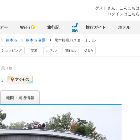
ゲストさん、
こんにちは
ログインはこちら
アー
Wi-Fi
旅行記
旅行ガイド
ホテル
国内
熊本市
熊本市 交通
熊本桜町バスターミナル
ショッピング
交通
ホテル
旅行記
Q＆A
乗り物
コミ
アクセス
地図・周辺情報