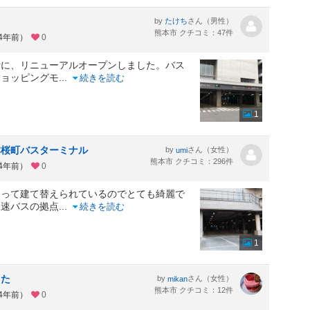
by
さん（男性）
たけち
熊本市 クチコミ：47件
約4年前）
0
所に、リニューアルオープンしました。バス
ショッピングモ
...
続きを読む
1
本桜町バスターミナル
by
さん（女性）
umi
熊本市 クチコミ：296件
約4年前）
0
よって建て替えられているのでとても綺麗で
高速バスの拠点
...
続きを読む
1
した
by
さん（女性）
mikan
熊本市 クチコミ：12件
約4年前）
0