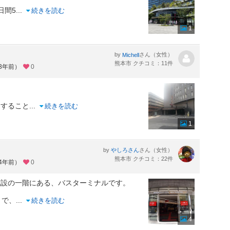
日間5
...
続きを読む
1
by
さん（女性）
Michell
熊本市 クチコミ：11件
約3年前）
0
。
んすること
...
続きを読む
1
by
さん（女性）
やしろさん
熊本市 クチコミ：22件
約4年前）
0
設の一階にある、バスターミナルです。
うで、
...
続きを読む
4