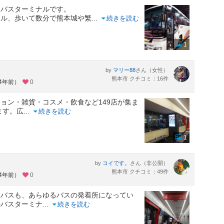
なバスターミナルです。
ール、歩いて数分で熊本城や繁
...
続きを読む
1
by
さん（女性）
マリー88
熊本市 クチコミ：16件
約4年前）
0
ョン・雑貨・コスメ・飲食など149店が集ま
ます。広
...
続きを読む
1
by
さん（非公開）
コイです。
熊本市 クチコミ：49件
約4年前）
0
線バスも、あらゆるバスの発着所になってい
のバスターミナ
...
続きを読む