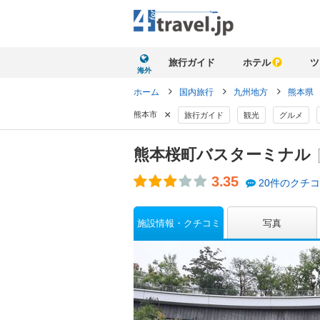
旅行ガイド
ホテル
ツ
海外
ホーム
国内旅行
九州地方
熊本県
×
熊本市
旅行ガイド
観光
グルメ
熊本桜町バスターミナル
3.35
20件のクチ
施設情報・クチコミ
写真