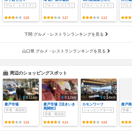
グルメ・レストラン
グルメ・レストラン
グルメ・レストラン
グルメ
3.20
3.27
3.12
下関 グルメ・レストランランキングを見る
山口県 グルメ・レストランランキングを見る
周辺のショッピングスポット
0.11km
0.12km
0.14km
唐戸市場
唐戸市場【活きいき
カモンワーフ
唐戸商
馬関街】
市場・商店街
ショッピングモール
市場・
市場・商店街
3.32
4.14
3.54