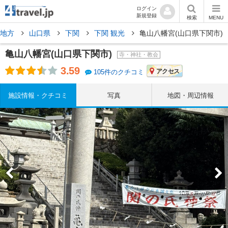
ログイン
新規登録
検索
MENU
国地方
山口県
下関
下関 観光
亀山八幡宮(山口県下関市)
亀山八幡宮(山口県下関市)
寺・神社・教会
3.59
アクセス
105件のクチコミ
施設情報・クチコミ
写真
地図・周辺情報