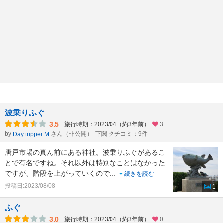
波乗りふぐ
3.5
旅行時期：2023/04（約3年前）
3
by
さん（非公開）
下関 クチコミ：9件
Day tripper M
唐戸市場の真ん前にある神社。波乗りふぐがあるこ
とで有名ですね。それ以外は特別なことはなかった
ですが、階段を上がっていくので
...
続きを読む
投稿日:2023/08/08
1
ふぐ
3.0
旅行時期：2023/04（約3年前）
0