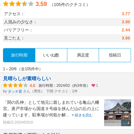
3.59
（105件のクチコミ）
アクセス：
3.77
人混みの少なさ：
3.90
バリアフリー：
2.44
見ごたえ：
3.86
旅行時期
いいね数
満足度
投稿日
1～20件（全105件中）
見晴らしが素晴らしい
4.0
旅行時期：2024/02（約3年前）
1
by
さん（男性）
下関 クチコミ：2件
ダッチ君
「関の氏神」として地元に親しまれている亀山八幡
宮。唐戸市場から国道９号線を挟んだ山の丘の上に
建っています。駐車場が何処か解
...
続きを読む
投稿日:2024/03/10
4