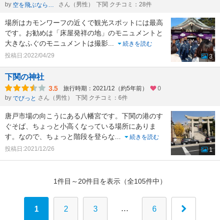
by
さん（男性）
下関 クチコミ：28件
空を飛ぶなら青の翼に星屑の仲間たち
場所はカモンワーフの近くで観光スポットには最高
です。お勧めは「床屋発祥の地」のモニュメントと
大きなふぐのモニュメントは撮影
...
続きを読む
投稿日:2022/04/29
3
下関の神社
3.5
旅行時期：2021/12（約5年前）
0
by
さん（男性）
下関 クチコミ：6件
でびっと
唐戸市場の向こうにある八幡宮です。下関の港のす
ぐそば、ちょっと小高くなっている場所にありま
す。なので、ちょっと階段を登らな
...
続きを読む
投稿日:2021/12/26
1
1件目～20件目を表示（全105件中）
…
1
2
3
6