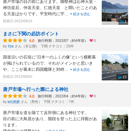
唐戸市場の目の前にあります。御祭神は応神天皇・
神功皇后、仲哀天皇、仁徳天皇 と聞いたことのあ
る天皇ばかりです。平安時代に宇
...
続きを読む
投稿日:2022/09/14
1
まさに下関の必訪ポイント
4.0
旅行時期：2022/07（約4年前）
0
by
さん（非公開）
下関 クチコミ：15件
T04
国道沿いの石垣に”日本一のふくの像”という横断幕
が掲げられているので、それがメインかと思いき
や、ここが幕末に四国艦隊と対峙
...
続きを読む
投稿日:2022/08/02
10
唐戸市場へ行った際による神社
4.0
旅行時期：2022/04（約4年前）
0
by
さん（男性）
下関 クチコミ：7件
MS男爵
唐戸市場を道を隔てて反対側にある神社です。
目の前に大鳥居があり、階段を登った上に拝殿があ
ります。