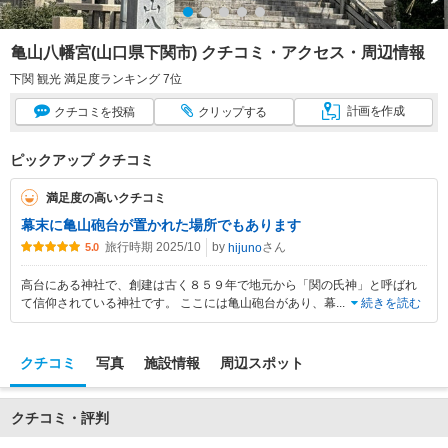
亀山八幡宮(山口県下関市) クチコミ・アクセス・周辺情報
下関 観光 満足度ランキング 7位
計画
を作成
クチコミ
を投稿
クリップ
する
ピックアップ クチコミ
満足度の高いクチコミ
幕末に亀山砲台が置かれた場所でもあります
旅行時期 2025/10
by
さん
hijuno
5.0
高台にある神社で、創建は古く８５９年で地元から「関の氏神」と呼ばれ
て信仰されている神社です。 ここには亀山砲台があり、幕
...
続きを読む
クチコミ
写真
施設情報
周辺スポット
クチコミ・評判