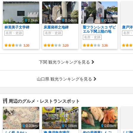
0.0km
0.04km
0.11km
林芙美子文学碑
床屋発祥之地碑
聖フランシスコ ザビ
唐戸洋
エル下関上陸の地
名所・史跡
名所・史跡
名所・
名所・史跡
3.30
3.20
3.36
下関 観光ランキングを見る
山口県 観光ランキングを見る
周辺のグルメ・レストランスポット
0.03km
0.08km
0.08km
ふく処 さかい
海 唐戸魚市場店
旬の居酒屋しんご
ふじ珈