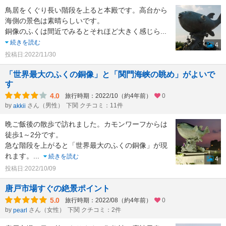
鳥居をくぐり長い階段を上ると本殿です。高台から
海側の景色は素晴らしいです。
銅像のふくは間近でみるとそれほど大きく感じら
...
続きを読む
4
投稿日:2022/11/30
「世界最大のふくの銅像」と「関門海峡の眺め」がよいで
す
4.0
旅行時期：2022/10（約4年前）
0
by
さん（男性）
下関 クチコミ：11件
akkii
晩ご飯後の散歩で訪れました。カモンワーフからは
徒歩1～2分です。
急な階段を上がると「世界最大のふくの銅像」が現
れます。
...
続きを読む
4
投稿日:2022/10/09
唐戸市場すぐの絶景ポイント
5.0
旅行時期：2022/08（約4年前）
0
by
さん（女性）
下関 クチコミ：2件
pearl