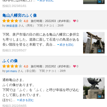
境内内には拝殿だけ
...
続きを読む
2
投稿日:2023/01/01
亀山八幡宮のふく像
4.0
旅行時期：2022/03（約4年前）
0
by
さん（男性）
下関 クチコミ：26件
神保道善
下関、唐戸市場の目の前にある亀山八幡宮に参拝立
ち寄りしました。道路に面して石造りの鳥居がある
長い階段を登ると本殿です。高台
...
続きを読む
投稿日:2022/05/27
8
ふくの像
4.0
旅行時期：2022/02（約5年前）
0
by
さん（非公開）
下関 クチコミ：28件
pri maru
通称亀山さま。
ふくの像があります。
下関では「ふぐ」を「ふく」と呼び幸福を呼び込む
として親しまれています。
1
ほかに
...
続きを読む
投稿日:2022/04/05