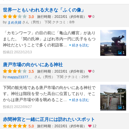
世界一ともいわれる大きな「ふくの像」
3.0
旅行時期：2022/01（約5年前）
0
by
さん（男性）
下関 クチコミ：8件
まめ夫婦
「カモンワーフ」の目の前に「亀山八幡宮」があり
ました。「関の氏神」よばれ市内一円に氏子をもつ
神社だということで多くの初詣客
...
続きを読む
投稿日:2022/12/13
1
唐戸市場の向かいにある神社
3.5
旅行時期：2022/01（約5年前）
0
by
さん（男性）
下関 クチコミ：29件
mappy23377803
下関の観光地である唐戸市場の向かいにある神社で
す。神社は階段を登った高台に位置しており、そこ
からは唐戸市場や港を眺めること
...
続きを読む
投稿日:2022/09/27
1
赤間神宮と一緒に正月には訪れたいスポット
5.0
旅行時期：2022/01（約5年前）
12