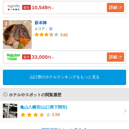
10,549
詳細
最安
円～
萩本陣
3
エリア：
萩
3.82
33,000
詳細
最安
円～
山口県のホテルランキングをもっと見る
ホテルやスポットの閲覧履歴
亀山八幡宮(山口県下関市)
3.59