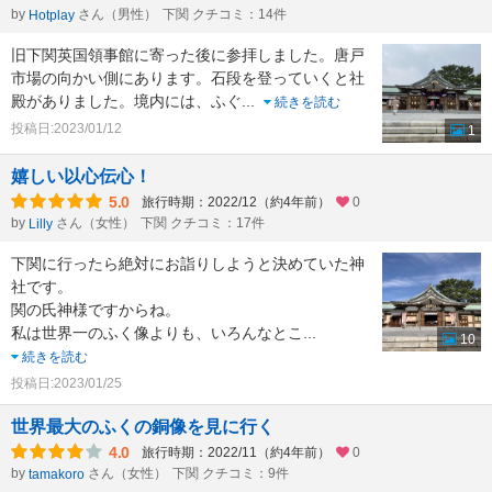
by
さん（男性）
下関 クチコミ：14件
Hotplay
旧下関英国領事館に寄った後に参拝しました。唐戸
市場の向かい側にあります。石段を登っていくと社
殿がありました。境内には、ふぐ
...
続きを読む
投稿日:2023/01/12
1
嬉しい以心伝心！
5.0
旅行時期：2022/12（約4年前）
0
by
さん（女性）
下関 クチコミ：17件
Lilly
下関に行ったら絶対にお詣りしようと決めていた神
社です。
関の氏神様ですからね。
私は世界一のふく像よりも、いろんなとこ
...
10
続きを読む
投稿日:2023/01/25
世界最大のふくの銅像を見に行く
4.0
旅行時期：2022/11（約4年前）
0
by
さん（女性）
下関 クチコミ：9件
tamakoro