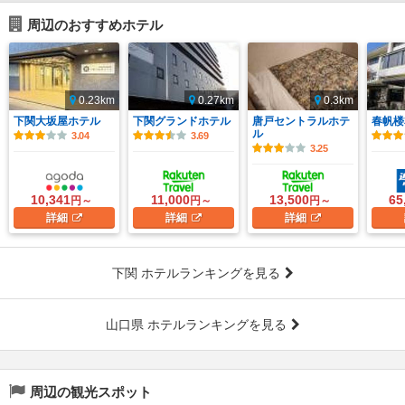
周辺のおすすめホテル
0.23km
0.27km
0.3km
下関大坂屋ホテル
下関グランドホテル
唐戸セントラルホテ
春帆楼
ル
3.04
3.69
3.25
10,341
11,000
13,500
65
円～
円～
円～
詳細
詳細
詳細
下関 ホテルランキングを見る
山口県 ホテルランキングを見る
周辺の観光スポット