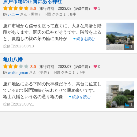
唐戸市場の正面にある神社
5.0
旅行時期：2023/08（約3年前）
1
by
さん（男性）
下関 クチコミ：8件
ハニー
唐戸市場から信号を渡って直ぐに、大きな鳥居と階
段があります。関氏の氏神だそうです。階段を上る
と、夏越しの祓の茅の輪に風鈴が
...
続きを読む
投稿日:2023/08/13
1
亀山八幡
3.0
旅行時期：2023/07（約3年前）
0
by
さん（男性）
下関 クチコミ：7件
walkingman
唐戸地区にある下関の氏神様だそう。高台に位置し
ているので関門海峡がみわたせて眺め良いです。
亀山八幡という名の通り亀の像
...
続きを読む
投稿日:2023/08/21
1