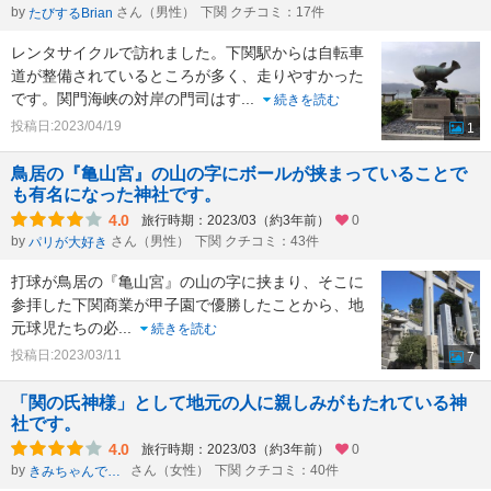
by
さん（男性）
下関 クチコミ：17件
たびするBrian
レンタサイクルで訪れました。下関駅からは自転車
道が整備されているところが多く、走りやすかった
です。関門海峡の対岸の門司はす
...
続きを読む
投稿日:2023/04/19
1
鳥居の『亀山宮』の山の字にボールが挟まっていることで
も有名になった神社です。
4.0
旅行時期：2023/03（約3年前）
0
by
さん（男性）
下関 クチコミ：43件
パリが大好き
打球が鳥居の『亀山宮』の山の字に挟まり、そこに
参拝した下関商業が甲子園で優勝したことから、地
元球児たちの必
...
続きを読む
投稿日:2023/03/11
7
「関の氏神様」として地元の人に親しみがもたれている神
社です。
4.0
旅行時期：2023/03（約3年前）
0
by
さん（女性）
下関 クチコミ：40件
きみちゃんです。