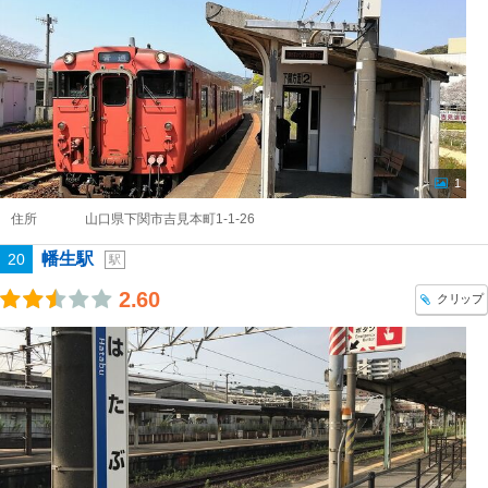
1
住所
山口県下関市吉見本町1-1-26
幡生駅
20
駅
2.60
クリップ