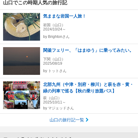
山口でこの時期人気の旅行記
気ままな岩国一人旅！
岩国（山口）
2024/10/24～
by
Brightonさん
関釜フェリー、「はまゆう」に乗ってみたい。
下関（山口）
2025/08/19
by
トットさん
北部九州（中津・別府・柳川）と萩を赤・黄・
緑の列車で巡る【秋の乗り放題パス】
萩（山口）
2025/10/11～
by
マジェッドさん
山口の旅行記一覧