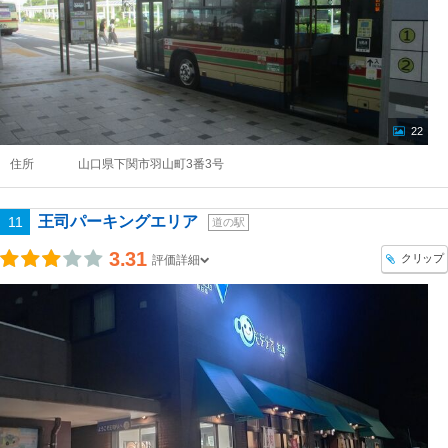
22
住所
山口県下関市羽山町3番3号
王司パーキングエリア
11
道の駅
3.31
クリップ
評価詳細