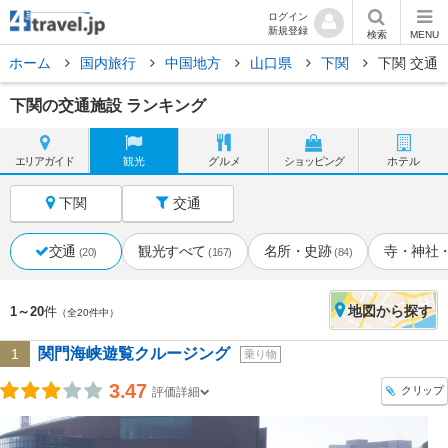
ログイン
新規登録
検索
MENU
ホーム
国内旅行
中国地方
山口県
下関
下関 交通
下関の交通施設 ランキング
エリア
ガイド
観光
グルメ
ショッピング
ホテル
下関
交通
交通
観光すべて
名所・史跡
寺・神社
(20)
(167)
(84)
地図
から探す
1～20
件
（全20件中）
関門海峡遊覧クルージング
1
乗り物
3.47
クリップ
評価詳細