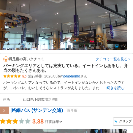
117
満足度の高いクチコミ
クチコミ一覧
を見る
パーキングエリアとしては充実している。イートインもあるし、弁
当の類もたくさんある。
旅行時期: 2026/05
by
nomonomo
5.0
パーキングエリアとなっているので、イートインがないかとおもったのです
が、いやいや、おいしそうなレストランがありました。また
続きを読む
住所
山口県下関市壇之浦町
路線バス (サンデン交通)
3
乗り物
3.38
クリップ
評価詳細