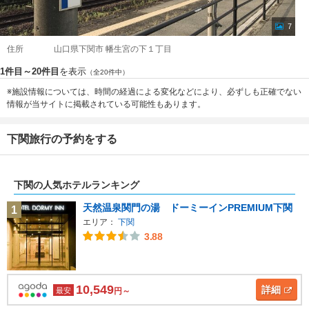
7
住所
山口県下関市 幡生宮の下１丁目
1件目～20件目
を表示
（全20件中）
※施設情報については、時間の経過による変化などにより、必ずしも正確でない
情報が当サイトに掲載されている可能性もあります。
下関旅行の予約をする
下関の人気ホテルランキング
天然温泉関門の湯 ドーミーインPREMIUM下関
1
エリア：
下関
3.88
10,549
詳細
最安
円～