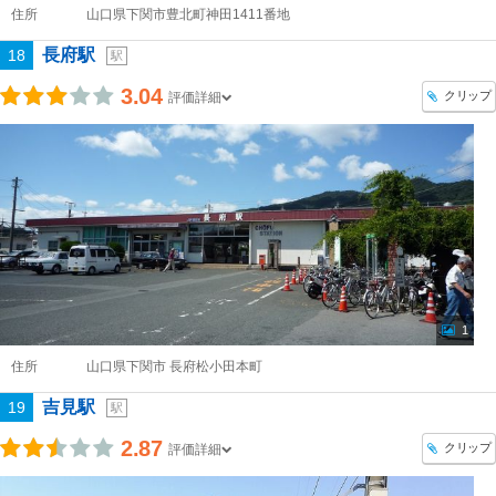
住所
山口県下関市豊北町神田1411番地
長府駅
18
駅
3.04
クリップ
評価詳細
1
住所
山口県下関市 長府松小田本町
吉見駅
19
駅
2.87
クリップ
評価詳細