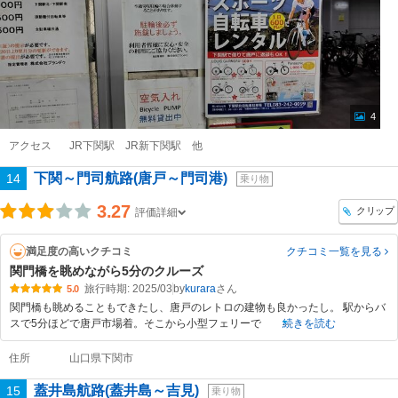
4
アクセス
JR下関駅 JR新下関駅 他
下関～門司航路(唐戸～門司港)
14
乗り物
3.27
クリップ
評価詳細
満足度の高いクチコミ
クチコミ一覧
を見る
関門橋を眺めながら5分のクルーズ
旅行時期: 2025/03
by
kurara
5.0
関門橋も眺めることもできたし、唐戸のレトロの建物も良かったし。 駅からバ
スで5分ほどで唐戸市場着。そこから小型フェリーで
続きを読む
住所
山口県下関市
蓋井島航路(蓋井島～吉見)
15
乗り物