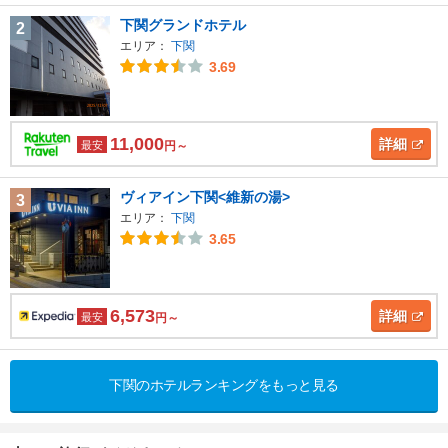
下関グランドホテル
2
エリア：
下関
3.69
11,000
詳細
最安
円～
ヴィアイン下関<維新の湯>
3
エリア：
下関
3.65
6,573
詳細
最安
円～
下関のホテルランキングをもっと見る