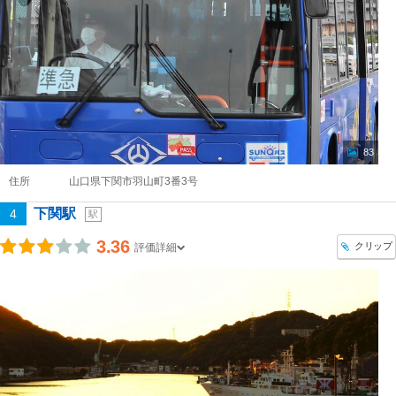
83
住所
山口県下関市羽山町3番3号
下関駅
4
駅
3.36
クリップ
評価詳細