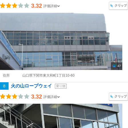
3.32
クリップ
評価詳細
47
住所
山口県下関市東大和町1丁目10-60
火の山ロープウェイ
8
乗り物
3.32
クリップ
評価詳細