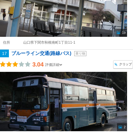
19
住所
山口県下関市秋根南町1丁目11-1
ブルーライン交通(路線バス)
17
乗り物
3.04
クリップ
評価詳細
2