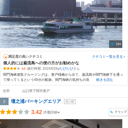
184
満足度の高いクチコミ
クチコミ一覧
を見る
個人的には巌流島への便の方がお勧めかな
旅行時期: 2024/02
by
たびたび
4.0
関門海峡遊覧クルージングは、唐戸桟橋から出て、巌流島や関門海峡下を通っ
て帰ってくるという45分の船旅。関門海峡の気持ちの良
続きを読む
住所
山口県下関市唐戸
壇之浦パーキングエリア
2
道の駅
3.42
クリップ
評価詳細