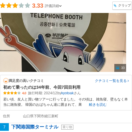
3.33
クリップ
評価詳細
33
満足度の高いクチコミ
クチコミ一覧
を見る
初めて乗ったのは34年前、今回7回目利用
旅行時期: 2024/12
by
kyotoak
4.0
若い頃、友人と買い物ツアーに行ってました。 その頃は、雑魚寝、壁もなく本
当に雑魚寝。 韓国のおばちゃん達に囲まれて、果
続きを読む
住所
山口県下関市細江新町
下関港国際ターミナル
7
乗り物