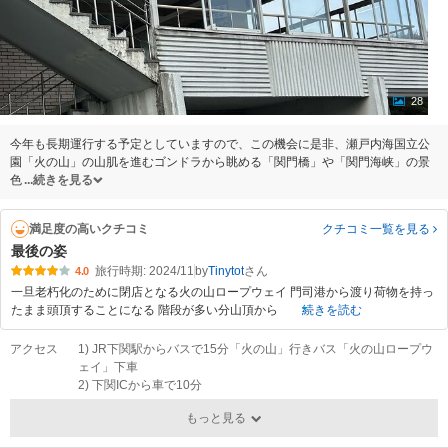
28
今年も長期運行する予定としていますので、この機会に是非、瀬戸内海国立公
園「火の山」の山肌を進むゴンドラから眺める「関門橋」や「関門海峡」の景
色
続きを見る
満足度の高いクチコミ
クチコミ一覧
を見る
最後の姿
旅行時期: 2024/11
by
Tinytot
4.0
一旦老朽化のために閉店となる火の山ロープウェイ 門司港から渡り荷物を持っ
たまま頭頂することになる 階段が多い分山頂から
続きを読む
アクセス
1) JR下関駅からバスで15分「火の山」行きバス「火の山ロープウ
ェイ」下車
2) 下関ICから車で10分
もっと見る