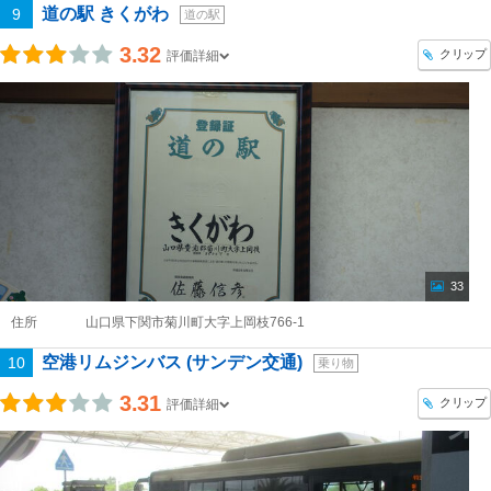
道の駅 きくがわ
9
道の駅
3.32
クリップ
評価詳細
33
住所
山口県下関市菊川町大字上岡枝766-1
空港リムジンバス (サンデン交通)
10
乗り物
3.31
クリップ
評価詳細