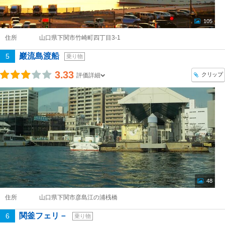
105
住所
山口県下関市竹崎町四丁目3-1
巖流島渡船
5
乗り物
3.33
クリップ
評価詳細
48
住所
山口県下関市彦島江の浦桟橋
関釜フェリ－
6
乗り物