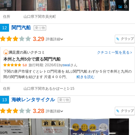
15
住所
山口県下関市員光町
関門汽船
12
乗り物
3.29
クリップ
評価詳細
満足度の高いクチコミ
クチコミ一覧
を見る
本州と九州5分で渡る関門汽船
旅行時期: 2026/01
by
swal
5.0
下関の唐戸市場すぐとレトロ門司港を 結ぶ関門汽船 わずか５分で本州と九州の
間の関門海峡を結びます 片道４００円、
続きを読む
住所
山口県下関市あるかぽーと1-15
海峡レンタサイクル
13
乗り物
3.28
クリップ
評価詳細