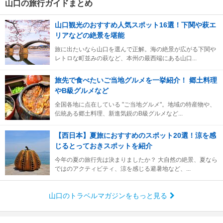
山口の旅行ガイドまとめ
山口観光のおすすめ人気スポット16選！下関や萩エ
リアなどの絶景を堪能
旅に出たいなら山口を選んで正解。海の絶景が広がる下関や
レトロな町並みの萩など、本州の最西端にある山口...
旅先で食べたいご当地グルメを一挙紹介！ 郷土料理
やB級グルメなど
全国各地に点在している "ご当地グルメ"。地域の特産物や、
伝統ある郷土料理、新進気鋭のB級グルメなど...
【西日本】夏旅におすすめのスポット20選！涼を感
じるとっておきスポットを紹介
今年の夏の旅行先は決まりましたか？ 大自然の絶景、夏なら
ではのアクティビティ、涼を感じる避暑地など、...
山口のトラベルマガジンをもっと見る