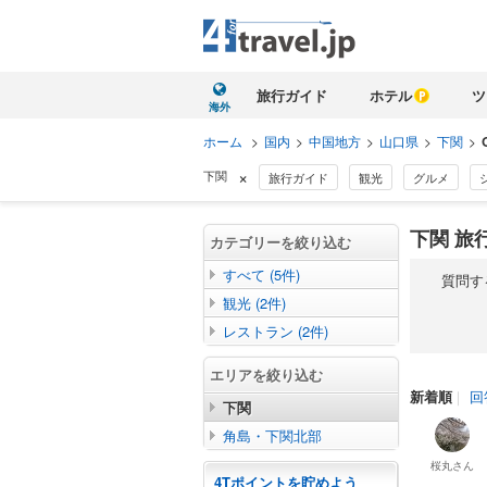
旅行ガイド
ホテル
ツ
海外
ホーム
>
国内
>
中国地方
>
山口県
>
下関
>
×
下関
旅行ガイド
観光
グルメ
下関 旅行
カテゴリーを絞り込む
すべて (5件)
質問す
観光 (2件)
レストラン (2件)
エリアを絞り込む
新着順
｜
回
下関
角島・下関北部
桜丸
さん
4Tポイントを貯めよう