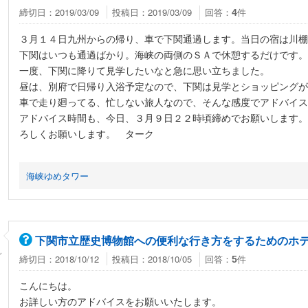
締切日：2019/03/09
投稿日：2019/03/09
回答：
件
4
３月１４日九州からの帰り、車で下関通過します。当日の宿は川棚
下関はいつも通過ばかり。海峡の両側のＳＡで休憩するだけです。
一度、下関に降りて見学したいなと急に思い立ちました。
昼は、別府で日帰り入浴予定なので、下関は見学とショッピングが
車で走り廻ってる、忙しない旅人なので、そんな感度でアドバイス
アドバイス時間も、今日、３月９日２２時頃締めでお願いします。
ろしくお願いします。 ターク
海峡ゆめタワー
下関市立歴史博物館への便利な行き方をするためのホ
ん
締切日：2018/10/12
投稿日：2018/10/05
回答：
件
5
こんにちは。
お詳しい方のアドバイスをお願いいたします。