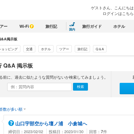
ゲストさん、こんにちは
ログインはこちら
アー
Wi-Fi
旅行記
旅行ガイド
ホテル
国内
Q&A掲示板
ショッピング
交通
ホテル
ツアー
旅行記
Q＆A
 Q&A 掲示板
る前に、過去に似たような質問がないか検索してみましょう。
答数が多い順
山口宇部空から壇ノ浦 小倉城へ
締切日：2023/02/02
投稿日：2023/01/30
回答：
件
7