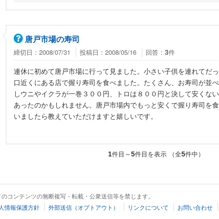
唐戸市場の寿司
締切日：2008/07/31
投稿日：2008/05/16
回答：
件
3
連休に初めて唐戸市場に行って見ました。小さい子供を連れてだっ
口近くにある店で握り寿司を食べました。たくさん、お寿司が並べ
しウニやイクラが一巻３００円、トロは８００円と決して安くない
あったのかもしれません。唐戸市場内でもっと安くで握り寿司を食
いましたら教えていただけますと嬉しいです。
件目～
件目を表示 （全
件中）
1
5
5
てのコンテンツの無断複写・転載・公衆送信等を禁じます。
人情報保護方針
外部送信（オプトアウト）
リンクについて
お問い合わせ