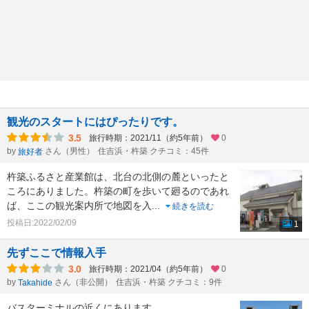
観光のスタートにはぴったりです。
3.5
旅行時期：2021/11（約5年前）
0
by
さん（男性）
住吉浜・杵築 クチコミ：45件
旅好者
杵築ふるさと産業館は、北台の北側の麓といったと
ころにありました。杵築の町を歩いて廻るのであれ
ば、ここの観光案内所で地図を入
...
続きを読む
投稿日:2022/02/09
1
先ずここで情報入手
3.0
旅行時期：2021/04（約5年前）
0
by
さん（非公開）
住吉浜・杵築 クチコミ：9件
Takahide
バスターミナルの近くにあります。