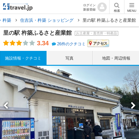
ログイン
新規登録
検索
MENU
・杵築
住吉浜・杵築 ショッピング
里の駅 杵築ふるさと産業館
里の駅 杵築ふるさと産業館
お土産屋・直売所・特産品
3.34
アクセス
26件のクチコミ
施設情報・クチコミ
写真
地図・周辺情報