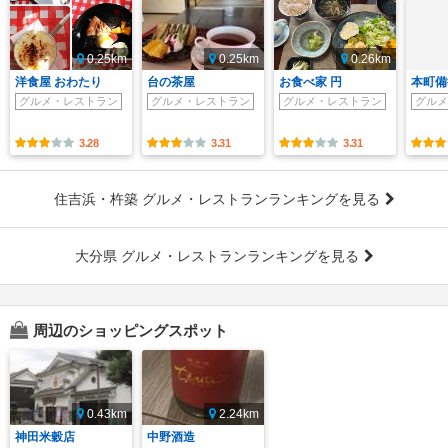
0.25km
0.25km
0.26km
洋食屋 おわたり
台の茶屋
お食べ家 円
本町備
グルメ・レストラン
グルメ・レストラン
グルメ・レストラン
グルメ
3.28
3.31
3.31
住吉浜・杵築 グルメ・レストランランキングを見る
大分県 グルメ・レストランランキングを見る
周辺のショッピングスポット
0.43km
2.24km
神田米穀店
中野酒造