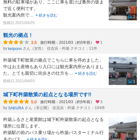
無料の駐車場があり、ここに車を置けば番所の坂ま
で近く便利です。
観光案内所で
...
続きを読む
2
投稿日:2021/04/25
観光の拠点！
3.5
旅行時期：2021/03（約5年前）
1
by
さん（女性）
住吉浜・杵築 クチコミ：11件
keiponn
杵築城下町散策の拠点でこちらに車を停めました。
中はお土産物もあり入口には観光案内所がありまし
た。とても親切に街歩きの仕方を
...
続きを読む
投稿日:2021/04/03
1
城下町杵築散策の起点となる場所です!!
5.0
旅行時期：2021/03（約5年前）
3
by
さん（非公開）
住吉浜・杵築 クチコミ：104件
SAKURA
杵築ふるさと産業館は城下町杵築散策の起点となる
場所に位置します。
杵築駅の前のバス乗り場から杵築バスターミナル行
きのバス
...
続きを読む