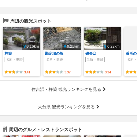
周辺の観光スポット
0.16km
0.21km
0.22km
杵築
勘定場の坂
磯矢邸
番所の
名所・史跡
名所・史跡
名所・史跡
名所・
3.41
3.37
3.34
住吉浜・杵築 観光ランキングを見る
大分県 観光ランキングを見る
周辺のグルメ・レストランスポット