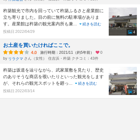
杵築観光で市内を回っていて杵築ふるさと産業館に
立ち寄りました。目の前に無料の駐車場がありま
す。産業館は杵築の観光案内所も兼
...
続きを読む
投稿日:2022/04/29
4
お土産を買いたければここで。
4.0
旅行時期：2021/11（約5年前）
0
by
さん（女性）
住吉浜・杵築 クチコミ：43件
リラクマ
杵築は坂道を辿りながら、武家屋敷を見たり、歴史
のありそうな商店を覗いたりといった観光をします
が、それらの観光スポットを廻っ
...
続きを読む
投稿日:2022/03/14
1