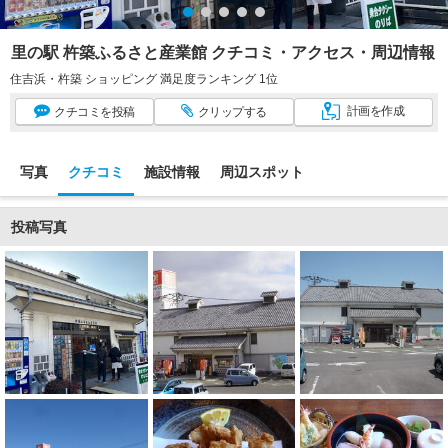
里の駅 杵築ふるさと産業館 クチコミ・アクセス・周辺情報
住吉浜・杵築 ショッピング 満足度ランキング 1位
計画
を作成
クチコミ
を投稿
クリップ
する
写真
クチコミ
施設情報
周辺スポット
投稿写真