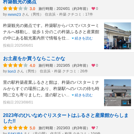
杵築観光の拠点
3.0
旅行時期：2024/01（約3年前）
0
by
さん（男性）
住吉浜・杵築 クチコミ：17件
mmm23
杵築観光の拠点です。杵築駅からバスでバスターミ
ナルへ移動し、徒歩１分のこの杵築ふるさと産業館
の中にある観光案内所で情報を仕
...
続きを読む
投稿日:2025/06/01
1
お土産をか買うならここかな
4.0
旅行時期：2023/05（約3年前）
0
by
さん（男性）
住吉浜・杵築 クチコミ：26件
lion3
里の駅杵築産業ふるさと館は、杵築のバスターミナ
ルからすぐの場所にあり、杵築駅へのバスの待ち時
間に立ち寄りました。道の駅とい
...
続きを読む
投稿日:2023/08/01
1
2023年のひいなめぐりスタートはふるさと産業館からしま
した!!
5.0
旅行時期：2023/03（約3年前）
7
by
さん（非公開）
住吉浜・杵築 クチコミ：104件