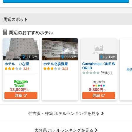
周辺スポット
周辺のおすすめホテル
0.13km
0.39km
0.81km
ホテル いな里
ホテル北浜温泉
Guesthouse ONE W
ORLD
3.16
3.03
地
評価なし
13,000
8,800
円～
円～
詳細
詳細
住吉浜・杵築 ホテルランキングを見る
大分県 ホテルランキングを見る