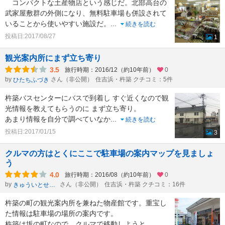
コンパクトな土産物店という感じだ。北部高台の
武家屋敷群の外側になり、無料駐車場も併設されて
いることから使いやすい施設だ。
...
続きを読む
投稿日:2017/08/27
1
観光案内所にまず立ち寄り
3.5
旅行時期：2016/12（約10年前）
0
by
さん（非公開）
住吉浜・杵築 クチコミ：5件
ひたちふづき
杵築バスセンターにバスで到着し すぐ近くなので観
光情報を教えてもらうのに まず立ち寄り。
あまり情報を自分で調べていなか
...
続きを読む
投稿日:2017/01/15
3
クルマの方はとくにここで駐車場の案内マップを見ましょ
う
4.0
旅行時期：2016/08（約10年前）
0
by
さん（非公開）
住吉浜・杵築 クチコミ：16件
きゅういとせろり
杵築の町の観光案内所を兼ねた物産館です。重宝し
た情報は駐車場の場所の案内です。
杵築は坂の町なので、クルマで移動しようと
...