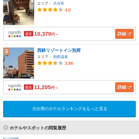
エリア：
大分市
4.0
10,370
詳細
最安
円～
西鉄リゾートイン別府
3
エリア：
別府温泉
3.96
11,205
詳細
最安
円～
大分県のホテルランキングをもっと見る
ホテルやスポットの閲覧履歴