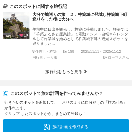
このスポットに関する旅行記
大分で城巡りの旅 ２．杵築城に登城し杵築城下町
巡りをした後に大分へ
午前中に日出を観光し、杵築に移動しました。杵築では
「杵築ふるさと産業館」で電動アシスト自転車をレンタ
10
ルして杵築城を始めとして杵築城下町の観光スポットを
巡りました...
住吉浜・杵築
189
2025/11/11～2025/11/12
同行者：一人旅
by ローマ人さん
旅行記をもっと見る
このスポットで旅の計画を作ってみませんか？
行きたいスポットを追加して、しおりのように自分だけの「旅の計画」
が作れます。
クリップ したスポットから、まとめて登録も！
旅の計画を作成する