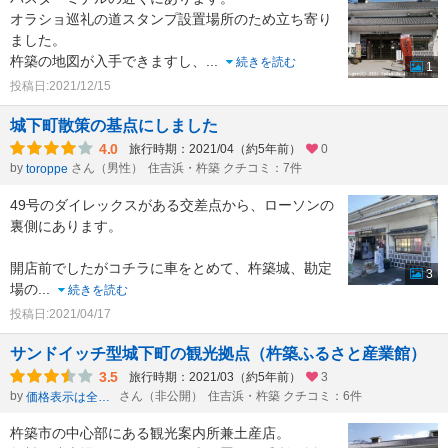
オラショ巡礼の道スタンプ設置場所のため立ち寄り
ました。
杵築の地図が入手できますし、
...
続きを読む
1
投稿日:2021/12/15
城下町散策の基点にしました
4.0
旅行時期：2021/04（約5年前）
0
by
さん（男性）
住吉浜・杵築 クチコミ：7件
toroppe
49号のダイレックスがある交差点から、ローソンの
裏側にあります。
開店前でしたがコチラに車をとめて、杵築城、勘定
3
場の
...
続きを読む
投稿日:2021/04/17
サンドイッチ型城下町の観光拠点（杵築ふるさと産業館）
3.5
旅行時期：2021/03（約5年前）
3
by
さん（非公開）
住吉浜・杵築 クチコミ：6件
価格表示は全て税込
杵築市の中心部にある観光案内所兼土産店。