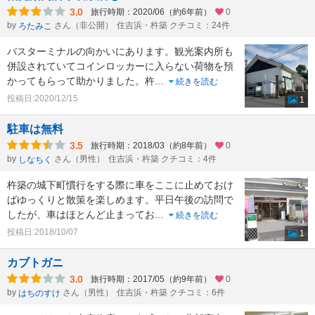
3.0
旅行時期：2020/06（約6年前）
0
by
さん（非公開）
住吉浜・杵築 クチコミ：24件
ろたみこ
バスターミナルの向かいにあります。観光案内所も
併設されていてコインロッカーに入らない荷物を預
かってもらって助かりました。杵
...
続きを読む
投稿日:2020/12/15
1
駐車は無料
3.5
旅行時期：2018/03（約8年前）
0
by
さん（男性）
住吉浜・杵築 クチコミ：4件
しなちく
杵築の城下町慣行をする際に車をここに止めておけ
ばゆっくりと散策を楽しめます。平日午後の訪問で
したが、車はほとんど止まってお
...
続きを読む
投稿日:2018/10/07
1
カブトガニ
3.0
旅行時期：2017/05（約9年前）
0
by
さん（男性）
住吉浜・杵築 クチコミ：6件
はちのすけ