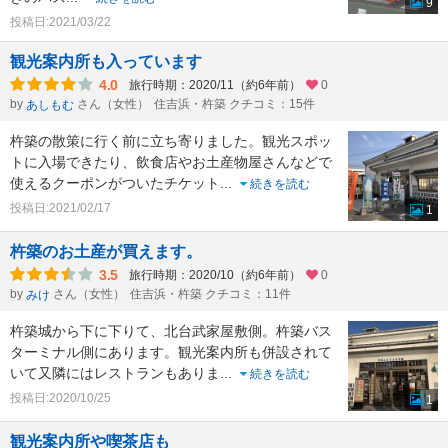
9
投稿日:2021/03/22
観光案内所も入っています
4.0
旅行時期：2020/11（約6年前）
0
by
さん（女性）
住吉浜・杵築 クチコミ：15件
あしもむ
杵築の散策に行く前に立ち寄りました。観光スポッ
トに入場できたり、飲食店やお土産物屋さんなどで
使えるクーポンがついたチケット
...
続きを読む
投稿日:2021/02/17
1
杵築のお土産が買えます。
3.5
旅行時期：2020/10（約6年前）
0
by
さん（女性）
住吉浜・杵築 クチコミ：11件
みけ
杵築城から下に下りて、北台武家屋敷側。杵築バス
ターミナル側にあります。観光案内所も併設されて
いて又隣にはレストランもありま
...
続きを読む
投稿日:2020/10/25
1
観光案内所や喫茶店も