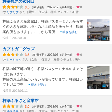
杵築観光の玄関口
3.5
旅行時期：2022/12（約4年前）
0
by
さん（男性）
住吉浜・杵築 クチコミ：31件
たびたび
杵築ふるさと産業館は、杵築バスターミナルからす
ぐの大きな施設。地元のお土産品を扱ったり、観光
案内所もあります。ここから番所
...
続きを読む
投稿日:2023/09/01
1
カブトガニグッズ
3.5
旅行時期：2022/05（約4年前）
0
by
さん（女性）
住吉浜・杵築 クチコミ：9件
しーちゃん
杵築の城下町の近く、杵築バスターミナルのすぐそ
ばにあります。
杵築のお土産品がいろいろ揃っています。杵築はカ
ブトガニで売
...
続きを読む
1
投稿日:2022/07/11
杵築ふるさと産業館
3.0
旅行時期：2022/03（約4年前）
0
by
さん（男性）
住吉浜・杵築 クチコミ：21件
神保道善