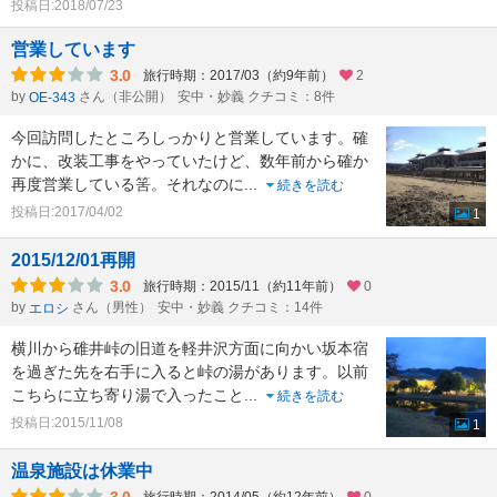
投稿日:2018/07/23
営業しています
3.0
旅行時期：2017/03（約9年前）
2
by
さん（非公開）
安中・妙義 クチコミ：8件
OE-343
今回訪問したところしっかりと営業しています。確
かに、改装工事をやっていたけど、数年前から確か
再度営業している筈。それなのに
...
続きを読む
投稿日:2017/04/02
1
2015/12/01再開
3.0
旅行時期：2015/11（約11年前）
0
by
さん（男性）
安中・妙義 クチコミ：14件
エロシ
横川から碓井峠の旧道を軽井沢方面に向かい坂本宿
を過ぎた先を右手に入ると峠の湯があります。以前
こちらに立ち寄り湯で入ったこと
...
続きを読む
投稿日:2015/11/08
1
温泉施設は休業中