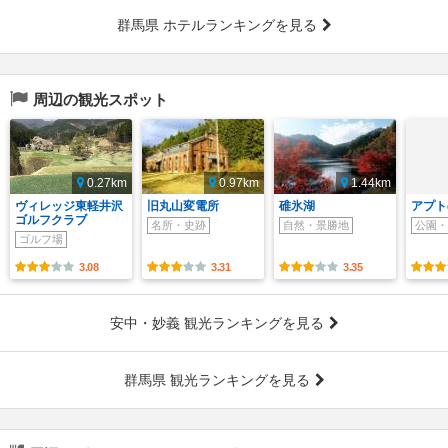
群馬県 ホテルランキングを見る
周辺の観光スポット
0.27km
0.97km
1.44km
ヴィレッジ東軽井沢
旧丸山変電所
碓氷湖
アプト
ゴルフクラブ
名所・史跡
自然・景勝地
公園・
ゴルフ場
3.08
3.31
3.35
安中・妙義 観光ランキングを見る
群馬県 観光ランキングを見る