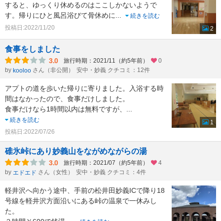
すると、ゆっくり休めるのはここしかないようで
す。帰りにひと風呂浴びて骨休めに
...
続きを読む
投稿日:2022/11/20
2
食事をしました
3.0
旅行時期：2021/11（約5年前）
0
by
さん（非公開）
安中・妙義 クチコミ：12件
kooloo
アプトの道を歩いた帰りに寄りました。入浴する時
間はなかったので、食事だけしました。
食事だけなら1時間以内は無料ですが、
...
続きを読む
1
投稿日:2022/07/26
碓氷峠にあり妙義山をながめながらの湯
3.0
旅行時期：2021/07（約5年前）
4
by
さん（女性）
安中・妙義 クチコミ：4件
エドエド
軽井沢へ向かう途中、手前の松井田妙義ICで降り18
号線を軽井沢方面沿いにある峠の温泉で一休みし
た。