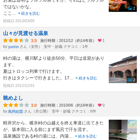
お湯は透明なツルツル系ですが、それほどツルツル
ではないかな。
2
ここ
...
続きを読む
投稿日:2013/03/05
山々が見渡せる温泉
3.5
旅行時期：2012/12（約14年前）
1
by
さん（女性）
安中・妙義 クチコミ：1件
yuririn
峠の湯は、横川駅より徒歩50分、平日は送迎があり
ます。
夏はトロッコ列車で行けます。
行きはタクシーで行きました。17
...
続きを読む
2
投稿日:2012/12/31
眺めよし
3.0
旅行時期：2010/06（約16年前）
0
by
さん（非公開）
安中・妙義 クチコミ：6件
鳥阿絵図
軽井沢から、碓氷峠の山越えを終え車道に出てきた
が、坂本宿に入る前にまず風呂で汗を流す。
温泉施設である峠の湯には、内湯
...
続きを読む