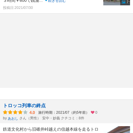
３時間￥600で銭湯
...
続きを読む
7
投稿日:2021/07/30
トロッコ列車の終点
4.0
旅行時期：2021/07（約5年前）
0
by
さん（男性）
安中・妙義 クチコミ：8件
あおし
鉄道文化村から旧碓井峠越えの信越本線を走るトロ