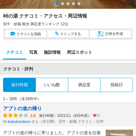
峠の湯 クチコミ・アクセス・周辺情報
安中・妙義 観光 満足度ランキング 12位
計画
を作成
クチコミ
を投稿
クリップ
する
クチコミ
写真
施設情報
周辺スポット
クチコミ・評判
旅行時期
いいね数
満足度
投稿日
1～18件（全18件中）
アプトの道の帰り
3.0
旅行時期：2021/11（約5年前）
0
by
さん（非公開）
安中・妙義 クチコミ：12件
bokukorokoro
アプトの道の帰りに寄りました。アプトの道を往復