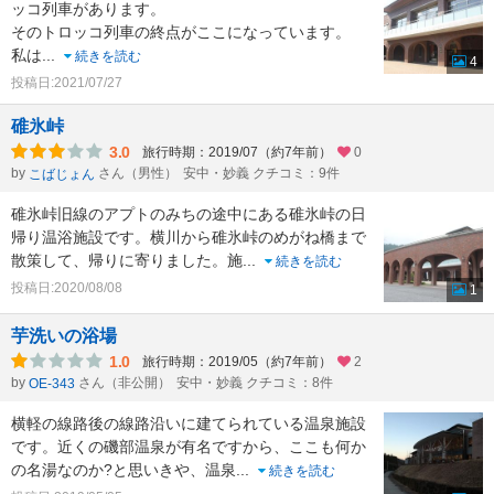
ッコ列車があります。
そのトロッコ列車の終点がここになっています。
私は
...
続きを読む
4
投稿日:2021/07/27
碓氷峠
3.0
旅行時期：2019/07（約7年前）
0
by
さん（男性）
安中・妙義 クチコミ：9件
こばじょん
碓氷峠旧線のアプトのみちの途中にある碓氷峠の日
帰り温浴施設です。横川から碓氷峠のめがね橋まで
散策して、帰りに寄りました。施
...
続きを読む
投稿日:2020/08/08
1
芋洗いの浴場
1.0
旅行時期：2019/05（約7年前）
2
by
さん（非公開）
安中・妙義 クチコミ：8件
OE-343
横軽の線路後の線路沿いに建てられている温泉施設
です。近くの磯部温泉が有名ですから、ここも何か
の名湯なのか?と思いきや、温泉
...
続きを読む