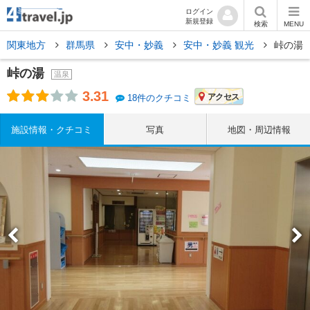
ログイン
新規登録
検索
MENU
関東地方
群馬県
安中・妙義
安中・妙義 観光
峠の湯
峠の湯
温泉
3.31
アクセス
18件のクチコミ
施設情報・クチコミ
写真
地図・周辺情報