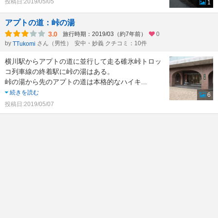
投稿日:2019/05/05
1
アプトの道：峠の湯
3.0
旅行時期：2019/03（約7年前）
0
by
さん（男性）
安中・妙義 クチコミ：10件
TTukomi
横川駅からアプトの道に並行して走る碓氷峠トロッ
コ列車線の終着駅に峠の湯はある。
峠の湯から先のアプトの道は本格的なハイキ
...
続きを読む
6
投稿日:2019/05/07