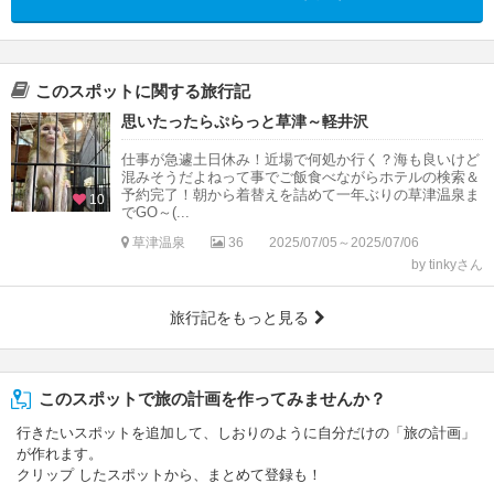
このスポットに関する旅行記
思いたったらぷらっと草津～軽井沢
仕事が急遽土日休み！近場で何処か行く？海も良いけど
混みそうだよねって事でご飯食べながらホテルの検索＆
予約完了！朝から着替えを詰めて一年ぶりの草津温泉ま
10
でGO～(...
草津温泉
36
2025/07/05～2025/07/06
by tinkyさん
旅行記をもっと見る
このスポットで旅の計画を作ってみませんか？
行きたいスポットを追加して、しおりのように自分だけの「旅の計画」
が作れます。
クリップ したスポットから、まとめて登録も！