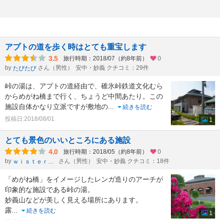
アプトの道を歩く時はとても重宝します
3.5
旅行時期：2018/07（約8年前）
0
by
さん（男性）
安中・妙義 クチコミ：29件
たびたび
峠の湯は、アプトの道経由で、碓氷峠鉄道文化むら
からめがね橋まで行く、ちょうど中間あたり。この
施設自体かなり立派ですが敷地の
...
続きを読む
投稿日:2018/08/01
1
とても景色のいいところにある施設
4.0
旅行時期：2018/05（約8年前）
0
by
さん（男性）
安中・妙義 クチコミ：18件
ｗｉｓｔｅｒｉａ
「めがね橋」をイメージしたレンガ造りのアーチが
印象的な施設である峠の湯。
妙義山などが美しく見える場所にあります。
露
...
続きを読む
1