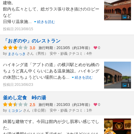
建物。
館内も広々として、総ガラス張り吹き抜けのロビー
など
2
日帰り温泉施
...
続きを読む
投稿日:2013/08/15
「おぎのや」のレストラン
3.0
旅行時期：2013/05（約13年前）
0
by
さん（男性）
安中・妙義 クチコミ：4件
まさらっき
ハイキング道「アプトの道」の横川駅とめがね橋の
ちょうど真ん中くらいにある温泉施設。ハイキング
の休憩にちょうどいい場所にある
...
続きを読む
投稿日:2013/06/23
1
釜めし定食 峠の湯
2.5
旅行時期：2013/03（約13年前）
0
by
さん（非公開）
安中・妙義 クチコミ：1件
ミコタン
綺麗な建物です。今回は館内が少し肌寒い感じでし
た。