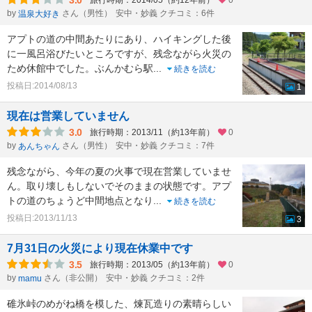
3.0
旅行時期：2014/05（約12年前）
0
by
さん（男性）
安中・妙義 クチコミ：6件
温泉大好き
アプトの道の中間あたりにあり、ハイキングした後
に一風呂浴びたいところですが、残念ながら火災の
ため休館中でした。ぶんかむら駅
...
続きを読む
投稿日:2014/08/13
1
現在は営業していません
3.0
旅行時期：2013/11（約13年前）
0
by
さん（男性）
安中・妙義 クチコミ：7件
あんちゃん
残念ながら、今年の夏の火事で現在営業していませ
ん。取り壊しもしないでそのままの状態です。アプ
トの道のちょうど中間地点となり
...
続きを読む
投稿日:2013/11/13
3
7月31日の火災により現在休業中です
3.5
旅行時期：2013/05（約13年前）
0
by
さん（非公開）
安中・妙義 クチコミ：2件
mamu
碓氷峠のめがね橋を模した、煉瓦造りの素晴らしい