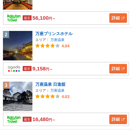
56,100
詳細
最安
円～
万座プリンスホテル
2
エリア：
万座温泉
4.04
9,158
詳細
最安
円～
万座温泉 日進舘
3
エリア：
万座温泉
4.03
16,480
詳細
最安
円～