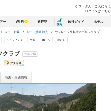
ゲストさん、
こんにちは
ログインはこちら
アー
Wi-Fi
旅行記
旅行ガイド
ホテル
国内
安中・妙義
安中・妙義 観光
ヴィレッジ東軽井沢ゴルフクラブ
ショッピング
交通
ホテル
旅行記
フクラブ
ゴルフ場
ミ
アクセス
地図・周辺情報