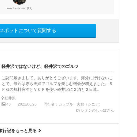
さん
machaminmin
スポットについて質問する
軽井沢ではないけど、軽井沢でのゴルフ
ご訪問戴きまして、ありがとうございます。海外に行けないこ
とで、最近は専ら夫婦でゴルフを楽しむ機会が増えました。Ｓ
ＰＧの無料宿泊とＶＣＰを使い軽井沢に２泊と２日連...
軽井沢
45
2022/06/26
同行者：カップル・夫婦（シニア）
by レオンのしっぽさん
旅行記をもっと見る