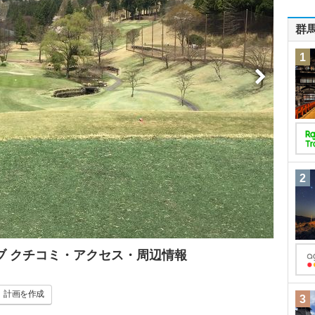
群
1
2
ブ クチコミ・アクセス・周辺情報
計画
を作成
3