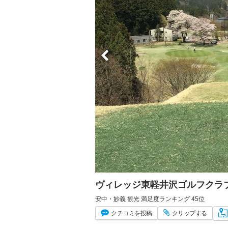
ヴィレッジ東軽井沢ゴルフクラ
安中・妙義 観光 満足度ランキング 45位
クチコミ
を投稿
クリップ
する