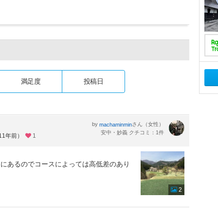
満足度
投稿日
by
さん（女性）
machaminmin
安中・妙義 クチコミ：1件
11年前）
1
中にあるのでコースによっては高低差のあり
2