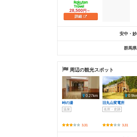
28,500
円～
詳細
安中・妙
群馬県
周辺の観光スポット
0.27km
0.9k
峠の湯
旧丸山変電所
温泉
名所・史跡
3.31
3.31