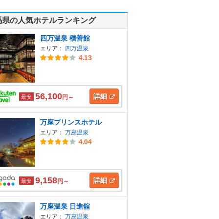
馬県の人気ホテルランキング
四万温泉 積善館
エリア：
四万温泉
4.13
56,100
詳細
最安
円～
万座プリンスホテル
エリア：
万座温泉
4.04
9,158
詳細
最安
円～
万座温泉 日進舘
エリア：
万座温泉