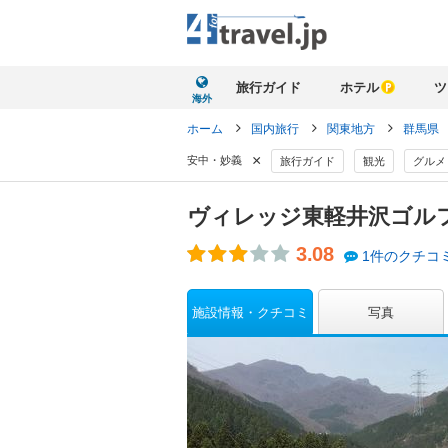
旅行ガイド
ホテル
ツ
海外
ホーム
国内旅行
関東地方
群馬県
×
安中・妙義
旅行ガイド
観光
グルメ
ヴィレッジ東軽井沢ゴル
3.08
1件のクチコ
施設情報・クチコミ
写真