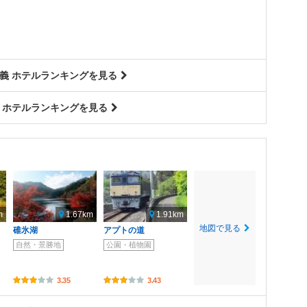
義 ホテルランキングを見る
 ホテルランキングを見る
m
1.67km
1.91km
地図で見る
碓氷湖
アプトの道
自然・景勝地
公園・植物園
3.35
3.43