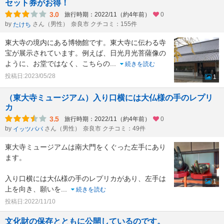
セット券がお得！
3.0
旅行時期：2022/11（約4年前）
0
by
さん（男性）
奈良市 クチコミ：155件
たけち
東大寺の境内にある博物館です。東大寺に伝わる寺
宝が展示されています。例えば、日光月光菩薩像の
ように、お堂ではなく、こちらの
...
続きを読む
投稿日:2023/05/28
1
（東大寺ミュージアム）入り口横には大仏様の手のレプリ
カ
3.5
旅行時期：2022/11（約4年前）
0
by
さん（男性）
奈良市 クチコミ：49件
イッツパパ
東大寺ミュージアムは南大門をくぐった左手にあり
ます。
入り口横には大仏様の手のレプリカがあり、左手は
1
上を向き、願いを
...
続きを読む
投稿日:2022/11/10
文化財の保存とともに公開しているのです。