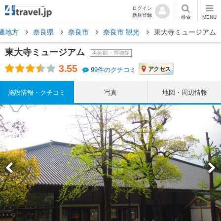
ログイン
新規登録
検索
MENU
畿地方
奈良県
奈良市
奈良市 観光
東大寺ミュージアム
東大寺ミュージアム
美術館・博物館
3.55
アクセス
99件のクチコミ
施設情報・クチコミ
写真
地図・周辺情報