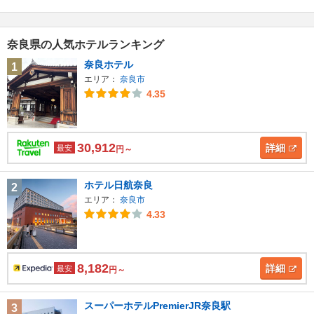
奈良県の人気ホテルランキング
奈良ホテル
1
エリア：
奈良市
4.35
30,912
詳細
最安
円～
ホテル日航奈良
2
エリア：
奈良市
4.33
8,182
詳細
最安
円～
スーパーホテルPremierJR奈良駅
3