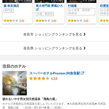
0.16km
0.17km
0.18km
森 奈良漬店
東大寺門前 夢風ひろ
行徳庵
松雲堂
ば
お土産屋・直売所・
お土産
専門店
特産品
特産品
市場・商店街
3.32
3.40
3.22
奈良市 ショッピングランキングを見る
奈良県 ショッピングランキングを見る
注目のホテル
スーパーホテルPremierJR奈良駅
4.18
PR
疲れをいやす男女別天然温泉「飛鳥の湯」
ホテルで本格的な天然温泉を楽しんでいただけます。 ■大浴場(男女別大浴場)■ 天然温
泉 飛鳥の湯 ・15:00～翌9:30 ※夜通しご利用い...