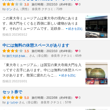
3.0
旅行時期：2022/10（約4年前）
0
by
さん（男性）
奈良市 クチコミ：73件
ゲン
この東大寺ミュージアムは東大寺の境内にありま
す。南大門をくぐると西側に新しい建物がありま
す。それがミュージアムです。近鉄奈
...
続きを読む
投稿日:2023/03/12
1
中には無料の休憩スペースがあります
3.5
旅行時期：2022/10（約4年前）
0
by
さん（非公開）
奈良市 クチコミ：65件
旅行大好きtakau99のフォトブログ
「東大寺ミュージアム」は国宝の東大寺南大門を入
ってすぐ左手にあります。中には無料の休憩スペー
スがあります。散策に疲れたらこ
...
続きを読む
投稿日:2022/10/31
1
セット券で
5.0
旅行時期：2022/08（約4年前）
0
by
さん（非公開）
奈良市 クチコミ：57件
まつのや