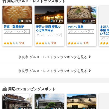
周辺のグルメ・レストランスポット
0.03km
0.15km
0.16km
茶廊・葉風泰夢
喫茶去 華羅 夢風ひ
わらべ 喜庵
まほろ
ろば東大寺店
本舗 
グルメ・レストラン
グルメ・レストラン
ひろば
グルメ・レストラン
グルメ
3.31
3.32
3.25
奈良市 グルメ・レストランランキングを見る
奈良県 グルメ・レストランランキングを見る
周辺のショッピングスポット