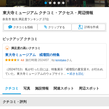
東大寺ミュージアム クチコミ・アクセス・周辺情報
奈良市 観光 満足度ランキング 27位
計画
を作成
クチコミ
を投稿
クリップ
する
ピックアップ クチコミ
満足度の高いクチコミ
東大寺ミュージアム 戒壇院の特集
旅行時期 2024/07
by
さん
kimitake
4.0
（2024/7/13） 私が行った日には、特集展示「戒壇院の夏安居 Ⅱ」が行われ
ていた。東大寺ミュージアムのウェブサイト
...
続きを読む
クチコミ
写真
施設情報
関連スポット
周辺スポット
クチコミ・評判