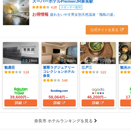
スーパーホテルPremierJR奈良駅
スポンサー提供
4.18
お得情報
疲れをいやす男女別天然温泉「飛鳥の湯」
公式サイトを見る
0.18km
0.44km
0.57km
観鹿荘
紫翠ラグジュアリー
江戸三
観光ホ
コレクションホテル
3.18
3.22
奈良
3.40
39,600
58,064
46,200
17
円～
円～
円～
詳細
詳細
詳細
奈良市 ホテルランキングを見る