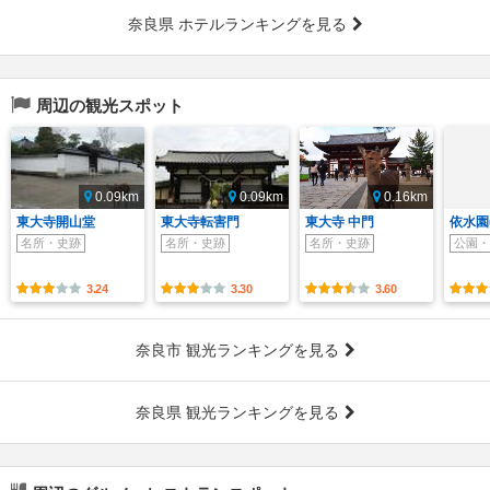
奈良県 ホテルランキングを見る
周辺の観光スポット
0.09km
0.09km
0.16km
東大寺開山堂
東大寺転害門
東大寺 中門
依水園
名所・史跡
名所・史跡
名所・史跡
公園・
3.24
3.30
3.60
奈良市 観光ランキングを見る
奈良県 観光ランキングを見る