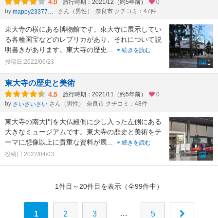
4.0
旅行時期：2021/12（約5年前）
0
by
さん（男性）
奈良市 クチコミ：47件
mappy23377803
東大寺の横にある博物館です。東大寺に展示してい
る各種国宝などのレプリカがあり、それについて説
明書きがあります。東大寺の歴史
...
続きを読む
投稿日:2022/06/23
1
東大寺の歴史と美術
4.5
旅行時期：2021/11（約5年前）
0
by
さん（男性）
奈良市 クチコミ：48件
さいさいさい
東大寺の南大門を大仏殿側に少し入った左側にある
大きなミュージアムです。東大寺の歴史と美術をテ
ーマに想像以上に貴重な資料が展
...
続きを読む
投稿日:2022/04/03
1
1件目～20件目を表示（全99件中）
…
1
2
3
5