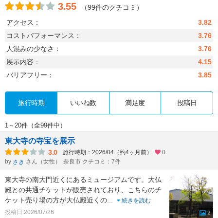
3.55
（99件のクチコミ）
アクセス：
3.82
コストパフォーマンス：
3.76
人混みの少なさ：
3.76
展示内容：
4.15
バリアフリー：
3.85
旅行時期
いいね数
満足度
投稿日
1～20件（全99件中）
東大寺の寺宝を展示
3.0
旅行時期：2026/04（約4ヶ月前）
0
by
さん（女性）
奈良市 クチコミ：7件
さき
東大寺の南大門近くにあるミュージアムです。大仏
殿との共通チケットが販売されており、こちらのチ
ケット売り場の方が大仏殿近くの
...
続きを読む
投稿日:2026/07/26
2