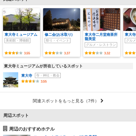
東大寺ミュージアム
修二会(お水取り)
東大寺二月堂南茶所
東大寺
龍美堂
美術館・博物館
祭り・イベント
グルメ
グルメ・レストラン
3.55
3.37
3.32
東大寺ミュージアムが所在しているスポット
東大寺
寺・神社・教会
3.55
関連スポットをもっと見る
（7件）
周辺スポット
周辺のおすすめホテル