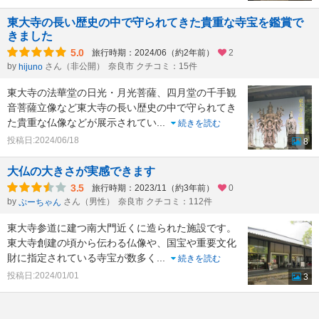
東大寺の長い歴史の中で守られてきた貴重な寺宝を鑑賞で
きました
5.0
旅行時期：2024/06（約2年前）
2
by
さん（非公開）
奈良市 クチコミ：15件
hijuno
東大寺の法華堂の日光・月光菩薩、四月堂の千手観
音菩薩立像など東大寺の長い歴史の中で守られてき
た貴重な仏像などが展示されてい
...
続きを読む
投稿日:2024/06/18
8
大仏の大きさが実感できます
3.5
旅行時期：2023/11（約3年前）
0
by
さん（男性）
奈良市 クチコミ：112件
ぷーちゃん
東大寺参道に建つ南大門近くに造られた施設です。
東大寺創建の頃から伝わる仏像や、国宝や重要文化
財に指定されている寺宝が数多く
...
続きを読む
投稿日:2024/01/01
3