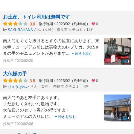
お土産、トイレ利用は無料です
3.0
旅行時期：2023/02（約4年前）
0
by
さん（女性）
奈良市 クチコミ：12件
SAKURAHANA
南大門をくぐり抜けるとすぐの位置にあります。東
大寺ミュージアム前には実物大のレプリカ、大仏さ
まの手のモニュメントがあります
...
続きを読む
投稿日:2023/02/20
1
大仏様の手
3.5
旅行時期：2023/02（約4年前）
0
by
さん（女性）
奈良市 クチコミ：4件
りゅうばれい
南大門のあと左手にあります。
まだ新しくきれいな建物です。
大仏殿とのセット券がお得ですよ！
ミュージアムの入り口に
...
続きを読む
1
投稿日:2023/02/06