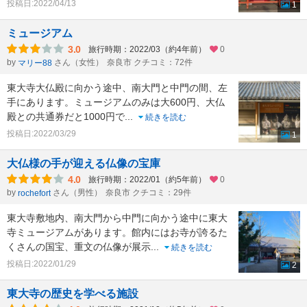
投稿日:2022/04/13
1
ミュージアム
3.0
旅行時期：2022/03（約4年前）
0
by
さん（女性）
奈良市 クチコミ：72件
マリー88
東大寺大仏殿に向かう途中、南大門と中門の間、左
手にあります。ミュージアムのみは大600円、大仏
殿との共通券だと1000円で
...
続きを読む
投稿日:2022/03/29
1
大仏様の手が迎える仏像の宝庫
4.0
旅行時期：2022/01（約5年前）
0
by
さん（男性）
奈良市 クチコミ：29件
rochefort
東大寺敷地内、南大門から中門に向かう途中に東大
寺ミュージアムがあります。館内にはお寺が誇るた
くさんの国宝、重文の仏像が展示
...
続きを読む
投稿日:2022/01/29
2
東大寺の歴史を学べる施設