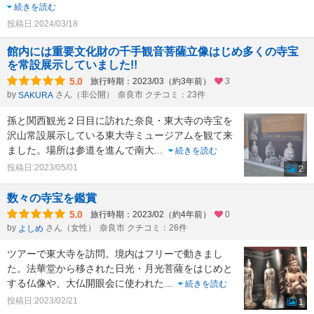
続きを読む
投稿日:2024/03/18
館内には重要文化財の千手観音菩薩立像はじめ多くの寺宝
を常設展示していました!!
5.0
旅行時期：2023/03（約3年前）
3
by
さん（非公開）
奈良市 クチコミ：23件
SAKURA
孫と関西観光２日目に訪れた奈良・東大寺の寺宝を
沢山常設展示している東大寺ミュージアムを観て来
ました。場所は参道を進んで南大
...
続きを読む
投稿日:2023/05/01
2
数々の寺宝を鑑賞
5.0
旅行時期：2023/02（約4年前）
0
by
さん（女性）
奈良市 クチコミ：26件
よしめ
ツアーで東大寺を訪問。境内はフリーで動きまし
た。法華堂から移された日光・月光菩薩をはじめと
する仏像や、大仏開眼会に使われた
...
続きを読む
投稿日:2023/02/21
1