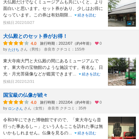
大仏殿だけでなくミュージアムも共にいくと、より
面白いと思います。セット券があり、少しはお得に
なっています。この券は有効期限
...
続きを読む
投稿日:2022/10/27
2
大仏殿とのセット券がお得！
4.0
旅行時期：2022/07（約4年前）
0
by
さん（男性）
奈良市 クチコミ：155件
たけち
東大寺南大門と大仏殿の間にあるミュージアムで
す。東大寺の宝物館のような施設です。有名な、日
光・月光菩薩像などが鑑賞できます
...
続きを読む
投稿日:2022/12/31
1
国宝級の仏像が続々
4.0
旅行時期：2022/04（約4年前）
0
by
さん（女性）
奈良市 クチコミ：35件
ロンさん
令和3年にできた博物館ですので、「東大寺なら昔
行った事あるし～」という人もここを訪れた事は無
いかもしれません。仏像を見るの
...
続きを読む