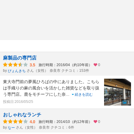
麻製品の専門店
3.5
旅行時期：2016/04（約10年前）
0
by
さん（女性）
奈良市 クチコミ：153件
ぴょんきち
東大寺門前の夢風ひろばの中にありました。こちら
は手織りの麻の風合いを活かした雑貨などを取り扱
う専門店。鹿をモチーフにした奈
...
続きを読む
投稿日:2016/05/25
1
おしゃれなランチ
4.0
旅行時期：2014/10（約12年前）
0
by
さん（女性）
奈良市 クチコミ：6件
なー