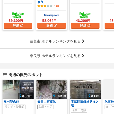
奈良
3.40
39,600
58,064
46,200
48
円～
円～
円～
詳細
詳細
詳細
奈良市 ホテルランキングを見る
奈良県 ホテルランキングを見る
周辺の観光スポット
0.08km
0.09km
0.1km
奥村記念館
春日山石窟仏
宝蔵院流鎌槍発祥之
氷室神
地
美術館・博物館
名所・史跡
寺・神
名所・史跡