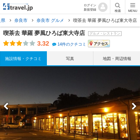
ログイン
新規登録
検索
MENU
良県
奈良市
奈良市 グルメ
喫茶去 華羅 夢風ひろば東大寺店
喫茶去 華羅 夢風ひろば東大寺店
グルメ・レストラン
3.32
アクセス
14件のクチコミ
施設情報・クチコミ
写真
地図・周辺情報