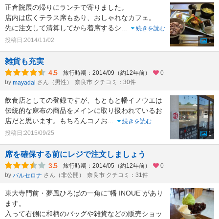
正倉院展の帰りにランチで寄りました。
店内は広くテラス席もあり、おしゃれなカフェ。
先に注文して清算してから着席するシ
...
続きを読む
投稿日:2014/11/02
1
雑貨も充実
4.5
旅行時期：2014/09（約12年前）
0
by
さん（男性）
奈良市 クチコミ：30件
mayadai
飲食店としての登録ですが、もともと幡イノウエは
伝統的な麻布の商品をメインに取り扱われているお
店だと思います。もちろんコノお
...
続きを読む
投稿日:2015/09/25
1
席を確保する前にレジで注文しましょう
3.5
旅行時期：2014/05（約12年前）
0
by
さん（非公開）
奈良市 クチコミ：31件
バルセロナ
東大寺門前・夢風ひろばの一角に“幡 INOUE”があり
ます。
入って右側に和柄のバッグや雑貨などの販売ショッ