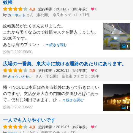
蚊帳
4.0
旅行時期：2021/02（約6年前）
0
by
さん（非公開）
奈良市 クチコミ：11件
ガーネット
蚊帳製品がたくさんありました。
これから暑くなるので蚊帳マスクを購入しました。
1000円です。
あとは鹿のプリント
...
続きを読む
1
投稿日:2021/03/01
広場の一番奥、東大寺に抜ける通路のあたりにあります。
4.0
旅行時期：2020/12（約6年前）
0
by
さん（非公開）
奈良市 クチコミ：28件
きゅういとせろり
幡・INOUEは本店は奈良市郊外にあって行きにくい
のですが、支店が東大寺の門前の夢風ひろばにあっ
て、便利に利用できます。ひ
...
続きを読む
投稿日:2021/06/27
1
一人でも入りやすいです
4.0
旅行時期：2019/05（約7年前）
0
by
さん（女性）
奈良市 クチコミ：7件