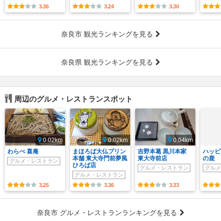
3.36
3.24
3.30
奈良市 観光ランキングを見る
奈良県 観光ランキングを見る
周辺のグルメ・レストランスポット
0.02km
0.02km
0.04km
わらべ 喜庵
まほろば大仏プリン
吉野本葛 黒川本家
ハッピ
本舗 東大寺門前夢風
東大寺前店
の鹿
グルメ・レストラン
ひろば店
グルメ・レストラン
グルメ
グルメ・レストラン
3.25
3.36
3.33
奈良市 グルメ・レストランランキングを見る