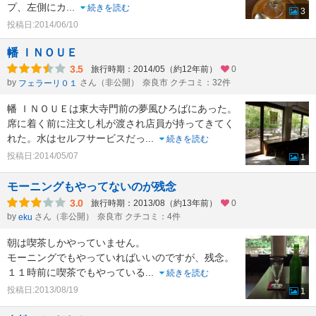
プ、左側にカ
...
続きを読む
3
投稿日:2014/06/10
幡 ＩＮＯＵＥ
3.5
旅行時期：2014/05（約12年前）
0
by
さん（非公開）
奈良市 クチコミ：32件
フェラーリ０１
幡 ＩＮＯＵＥは東大寺門前の夢風ひろばにあった。
席に着く前に注文し札が渡され店員が持ってきてく
れた。水はセルフサービスだっ
...
続きを読む
投稿日:2014/05/07
1
モーニングもやってないのが残念
3.0
旅行時期：2013/08（約13年前）
0
by
さん（非公開）
奈良市 クチコミ：4件
eku
朝は喫茶しかやっていません。
モーニングでもやっていればいいのですが、残念。
１１時前に喫茶でもやっている
...
続きを読む
投稿日:2013/08/19
1