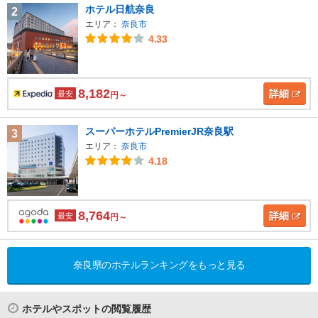
ホテル日航奈良
2
エリア：
奈良市
4.33
8,182
詳細
最安
円～
スーパーホテルPremierJR奈良駅
3
エリア：
奈良市
4.18
8,764
詳細
最安
円～
奈良県のホテルランキングをもっと見る
ホテルやスポットの閲覧履歴