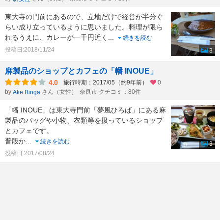
東大寺の門前にあるので、立地だけで経営が半分ぐ
らい成り立っているように思いました。料理が限ら
れるうえに、カレーが一千円近く
...
続きを読む
投稿日:2018/11/24
3
麻製品のショップとカフェの「幡 INOUE」
4.0
旅行時期：2017/05（約9年前）
0
by
さん（女性）
奈良市 クチコミ：80件
Ake Binga
「幡 INOUE」は東大寺門前「夢風ひろば」にある麻
製品のバッグや小物、衣類等を扱っているショップ
とカフェです。
普段か
...
続きを読む
3
投稿日:2017/08/24