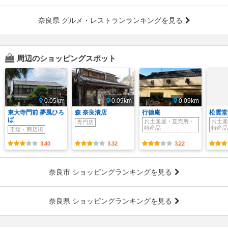
奈良県 グルメ・レストランランキングを見る
周辺のショッピングスポット
0.05km
0.09km
0.09km
東大寺門前 夢風ひろ
森 奈良漬店
行徳庵
松雲堂
ば
お土産屋・直売所・
お土産
専門店
特産品
特産品
市場・商店街
3.40
3.32
3.22
奈良市 ショッピングランキングを見る
奈良県 ショッピングランキングを見る