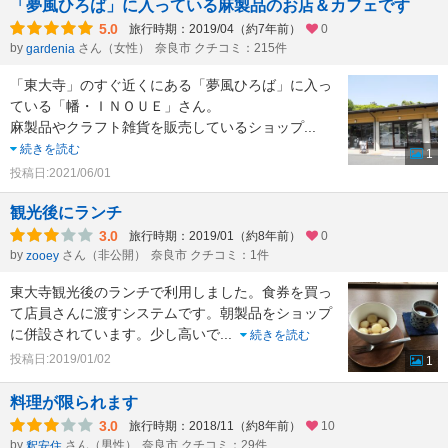
「夢風ひろば」に入っている麻製品のお店＆カフェです
5.0
旅行時期：2019/04（約7年前）
0
by
さん（女性）
奈良市 クチコミ：215件
gardenia
「東大寺」のすぐ近くにある「夢風ひろば」に入っ
ている「幡・ＩＮＯＵＥ」さん。
麻製品やクラフト雑貨を販売しているショップ
...
続きを読む
1
投稿日:2021/06/01
観光後にランチ
3.0
旅行時期：2019/01（約8年前）
0
by
さん（非公開）
奈良市 クチコミ：1件
zooey
東大寺観光後のランチで利用しました。食券を買っ
て店員さんに渡すシステムです。朝製品をショップ
に併設されています。少し高いで
...
続きを読む
投稿日:2019/01/02
1
料理が限られます
3.0
旅行時期：2018/11（約8年前）
10
by
さん（男性）
奈良市 クチコミ：29件
釈安住