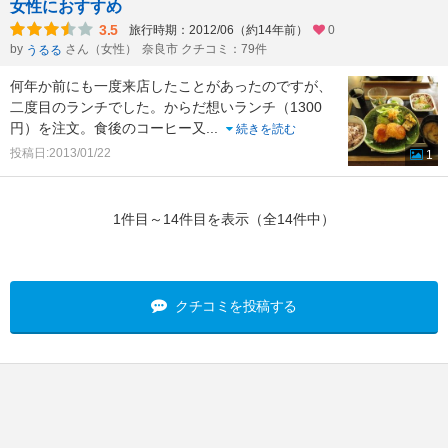
女性におすすめ
3.5
旅行時期：2012/06（約14年前）
0
by
さん（女性）
奈良市 クチコミ：79件
うるる
何年か前にも一度来店したことがあったのですが、
二度目のランチでした。からだ想いランチ（1300
円）を注文。食後のコーヒー又
...
続きを読む
投稿日:2013/01/22
1
1件目～14件目を表示（全14件中）
クチコミを投稿する