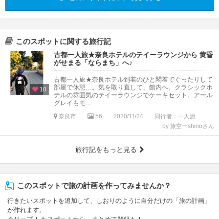
このスポットに関する旅行記
古都一人旅★奈良ホテルのテイーラウンジから 黄昏
がせまる「ならまち」へ♪
古都一人旅★奈良ホテル到着のひと悶着でぐったりして
部屋で休憩…。気を取り直して、館内へ。クラシックホ
10
テルの雰囲気のテイーラウンジでケーキセット。アール
グレイもモ...
奈良市
56
2020/11/24
同行者：一人旅
by 旅空ーshinoさん
旅行記をもっと見る
このスポットで旅の計画を作ってみませんか？
行きたいスポットを追加して、しおりのように自分だけの「旅の計画」
が作れます。