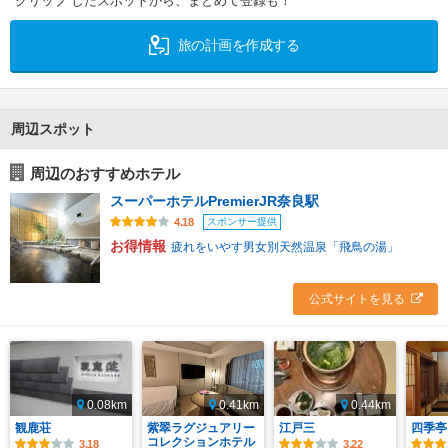
クリップ したスポットから、まとめて登録も！
旅の計画を作成する
周辺スポット
周辺のおすすめホテル
スーパーホテルPremierJR奈良駅
スポンサー提供
4.18
お得情報
疲れをいやす男女別天然温泉「飛鳥の湯」
公式サイトを見る
0.08km
0.41km
0.44km
観鹿荘
紫翠ラグジュアリー
江戸三
四季亭
コレクションホテル
3.18
3.22