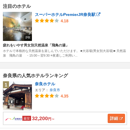
注目のホテル
スーパーホテルPremierJR奈良駅
4.18
PR
疲れをいやす男女別天然温泉「飛鳥の湯」
ホテルで本格的な天然温泉を楽しんでいただけます。 ■大浴場(男女別大浴場)■ 天然温
泉 飛鳥の湯 ・15:00～翌9:30 ※夜通しご利用い...
奈良県の人気ホテルランキング
奈良ホテル
1
エリア：
奈良市
4.35
32,200
詳細
最安
円～