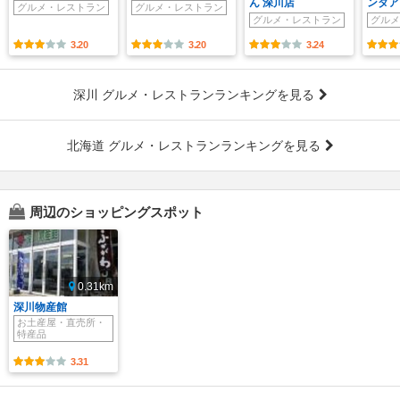
ん 深川店
ンタア
グルメ・レストラン
グルメ・レストラン
グルメ・レストラン
グルメ
3.20
3.20
3.24
深川 グルメ・レストランランキングを見る
北海道 グルメ・レストランランキングを見る
周辺のショッピングスポット
0.31km
深川物産館
お土産屋・直売所・
特産品
3.31