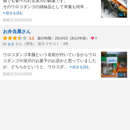
個でも食べられる深川の銘菓です。
そのウロコダンゴの姉妹品として羊羹も何年
...
続きを読む
1
投稿日:2016/10/12
お弁当屋さん
3.5
旅行時期：2014/10（約12年前）
0
by
さん（男性）
深川 クチコミ：4件
きき
ウロコダンゴ本舗という名前が付いているからウロ
コダンゴや深川のお菓子のお店かと思っていました
が、どちらかというと、ウロコダ
...
続きを読む
投稿日:2014/10/20
1