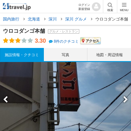
ログイン
新規登録
検索
MENU
国内旅行
北海道
深川
深川 グルメ
ウロコダンゴ本舗
ウロコダンゴ本舗
グルメ・レストラン
3.30
アクセス
8件のクチコミ
施設情報・クチコミ
写真
地図・周辺情報