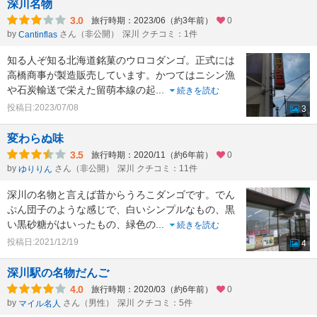
深川名物
3.0
旅行時期：2023/06（約3年前）
0
by
さん（非公開）
深川 クチコミ：1件
Cantinflas
知る人ぞ知る北海道銘菓のウロコダンゴ。正式には
高橋商事が製造販売しています。かつてはニシン漁
や石炭輸送で栄えた留萌本線の起
...
続きを読む
投稿日:2023/07/08
3
変わらぬ味
3.5
旅行時期：2020/11（約6年前）
0
by
さん（非公開）
深川 クチコミ：11件
ゆりりん
深川の名物と言えば昔からうろこダンゴです。でん
ぷん団子のような感じで、白いシンプルなもの、黒
い黒砂糖がはいったもの、緑色の
...
続きを読む
投稿日:2021/12/19
4
深川駅の名物だんご
4.0
旅行時期：2020/03（約6年前）
0
by
さん（男性）
深川 クチコミ：5件
マイル名人