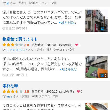
by
さん（男性）
深川 クチコミ：12件
凪
深川名物と言えば、このウロコダンゴです。でんぷ
んで作っただんごで素朴な味がします。昔は、列車
に乗れば必ず車内販売で売ってい
...
続きを読む
投稿日:2019/05/19
3
物産館で買うよりも
3.0
旅行時期：2018/02（約9年前）
0
by
さん（男性）
深川 クチコミ：45件
しそまきりんご
深川の駅から少しいったところにあります。
深川の名産品、ウロコダンゴを販売している店舗で
すが、JR利用者の場合、深川駅構
...
続きを読む
投稿日:2018/02/07
5
素朴な味
3.5
旅行時期：2016/10（約10年前）
0
by
さん（女性）
深川 クチコミ：2件
mee
ウロコダンゴは素朴な原材料で食べて飽きなく、何