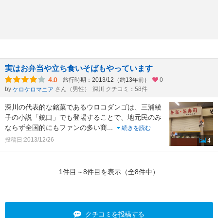
実はお弁当や立ち食いそばもやっています
4.0
旅行時期：2013/12（約13年前）
0
by
さん（男性）
深川 クチコミ：58件
ケロケロマニア
深川の代表的な銘菓であるウロコダンゴは、三浦綾
子の小説「銃口」でも登場することで、地元民のみ
ならず全国的にもファンの多い商
...
続きを読む
投稿日:2013/12/26
4
1件目～8件目を表示（全8件中）
クチコミを投稿する