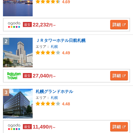
4.69
22,232
詳細
最安
円～
ＪＲタワーホテル日航札幌
2
エリア：
札幌
4.49
27,040
詳細
最安
円～
札幌グランドホテル
3
エリア：
札幌
4.48
11,490
詳細
最安
円～