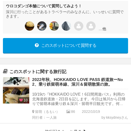
ウロコダンゴ本舗について質問してみよう！
深川に行ったことがあるトラベラーのみなさんに、いっせいに質問で
きます。
…他
このスポットについて質問する
このスポットに関する旅行記
2022年秋、HOKKAIDO LOVE PASS 鉄道旅ーNo
2、乗り鉄留萌本線、深川＆留萌散策の旅。
10/19の『HOKKAIDO LOVE！6日間周遊パス』利用の
北海道鉄道旅・2日目を記します。今日は旭川から日帰
10
りで留萌本線乗り鉄＆深川・留萌半日観光です。何...
留萌（るもい）
86
2022/10/19
同行者：一人旅
by kksydneyさん