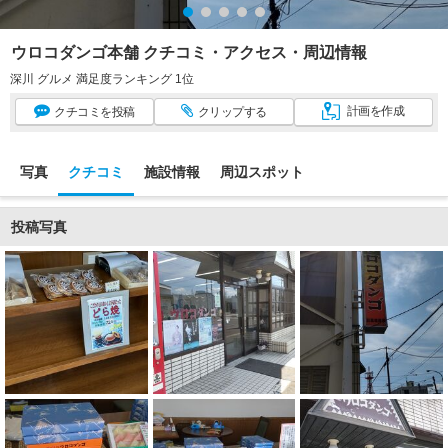
ウロコダンゴ本舗 クチコミ・アクセス・周辺情報
深川 グルメ 満足度ランキング 1位
計画
を作成
クチコミ
を投稿
クリップ
する
写真
クチコミ
施設情報
周辺スポット
投稿写真