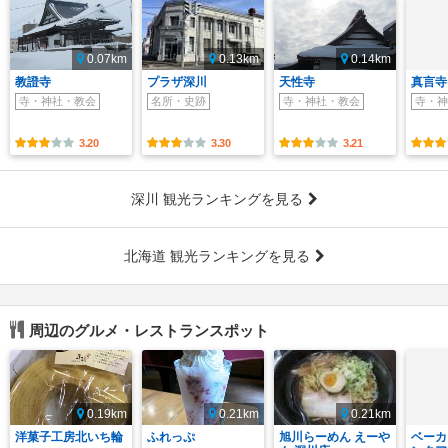
0.07km
0.13km
0.14km
教證寺
プラザ深川
天性寺
真言寺
寺・神社・教会
名所・史跡
寺・神社・教会
寺・神
3.20
3.30
3.21
深川 観光ランキングを見る
北海道 観光ランキングを見る
周辺のグルメ・レストランスポット
0.19km
0.21km
0.21km
洋菓子工房北いち輪
ふれっぷ
旭川らーめん えーや
ベーカ