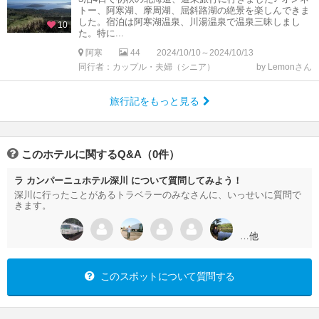
トー、阿寒湖、摩周湖、屈斜路湖の絶景を楽しんできま
した。宿泊は阿寒湖温泉、川湯温泉で温泉三昧しまし
10
た。特に...
阿寒
44
2024/10/10～2024/10/13
同行者：カップル・夫婦（シニア）
by Lemonさん
旅行記をもっと見る
このホテルに関するQ&A（0件）
ラ カンパーニュホテル深川 について質問してみよう！
深川に行ったことがあるトラベラーのみなさんに、いっせいに質問で
きます。
…他
このスポットについて質問する