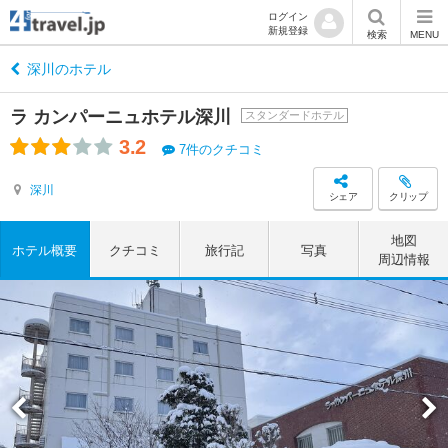
ログイン
新規登録
検索
MENU
深川のホテル
ラ カンパーニュホテル深川
スタンダードホテル
3.2
7件のクチコミ
深川
シェア
クリップ
地図
ホテル概要
クチコミ
旅行記
写真
周辺情報