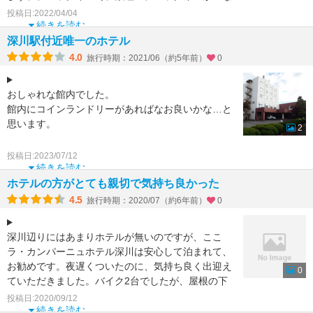
りましたが、女性職
投稿日:2022/04/04
続きを読む
深川駅付近唯一のホテル
4.0
旅行時期：2021/06（約5年前）
0
おしゃれな館内でした。
館内にコインランドリーがあればなお良いかな…と
思います。
2
お部屋は綺麗でした。リセッシュが欲しかったな…
投稿日:2023/07/12
というくらい。
続きを読む
ホテルの方がとても親切で気持ち良かった
朝食は定食形式でした。お客さんも少なく、静
4.5
旅行時期：2020/07（約6年前）
0
深川辺りにはあまりホテルが無いのですが、ここ
ラ・カンパーニュホテル深川は安心して泊まれて、
お勧めです。夜遅くついたのに、気持ち良く出迎え
0
ていただきました。バイク2台でしたが、屋根の下
に駐車スペースを確
投稿日:2020/09/12
続きを読む