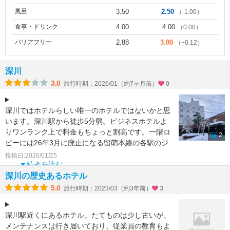
風呂
3.50
2.50
（-1.00）
食事・ドリンク
4.00
4.00
（0.00）
バリアフリー
2.88
3.00
（+0.12）
深川
3.0
旅行時期：2026/01（約7ヶ月前）
0
深川ではホテルらしい唯一のホテルではないかと思
います。深川駅から徒歩5分弱。ビジネスホテルよ
りワンランク上で料金もちょっと割高です。一階ロ
2
ビーには26年3月に廃止になる留萌本線の各駅のジ
オラマが展示さ
投稿日:2026/01/25
続きを読む
深川の歴史あるホテル
5.0
旅行時期：2023/03（約3年前）
3
深川駅近くにあるホテル。たてものは少し古いが、
メンテナンスは行き届いており、従業員の教育もよ