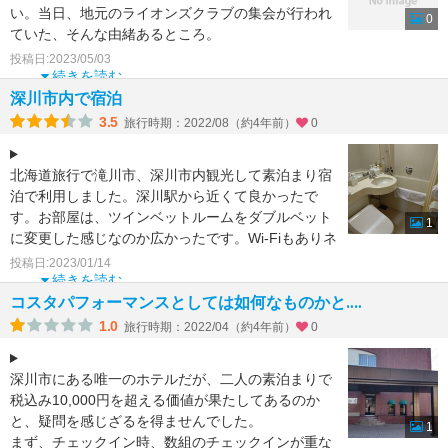
い。当日、地元のライオンズクラブの集会が行われ
0
ていた、そんな由緒あるところ。
留萌本線最終日に宿泊させてい
投稿日:2023/05/03
続きを読む
深川市内で宿泊
3.5
旅行時期：2022/08（約4年前）
0
北海道旅行で滝川市、深川市内観光して素泊まり宿
泊で利用しました。深川駅から近くて良かったで
す。お部屋は、ツインベットルームをダブルベット
1
に変更した感じなのか広かったです。Wi-Fiもありネ
ット環境も問
投稿日:2023/01/14
続きを読む
コスタパフォーマンスとしては如何なものかと‥‥
1.0
旅行時期：2022/04（約4年前）
0
深川市にある唯一のホテルだが、二人の素泊まりで
税込み10,000円を超える価値が果たしてあるのか
と、疑問を感じざるを得ませんでした。
1
まず、チェックイン時、数組のチェックインが重な