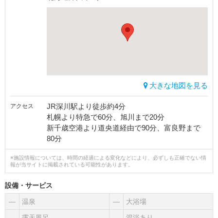
大きな地図を見る
JR深川駅より徒歩約4分
アクセス
札幌より特急で60分、旭川まで20分
新千歳空港より道央道経由で90分、富良野まで
80分
※施設情報については、時間の経過による変化などにより、必ずしも正確でない情
報が当サイトに掲載されている可能性があります。
設備・サービス
―
温泉
―
大浴場
―
露天風呂
―
混浴あり