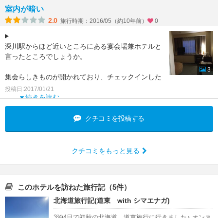
室内が暗い
2.0
旅行時期：2016/05（約10年前）
0
深川駅からほど近いところにある宴会場兼ホテルと
言ったところでしょうか。
3
集会らしきものが開かれており、チェックインした
時には彼らがちょうど散会する時でした。催事担当
投稿日:2017/01/21
とホテル担当のスタッフとは別な
続きを読む
クチコミを投稿する
クチコミをもっと見る
このホテルを訪ねた旅行記（5件）
北海道旅行記(道東 with シマエナガ)
3泊4日で初秋の北海道、道東旅行に行きました♪ オンネ