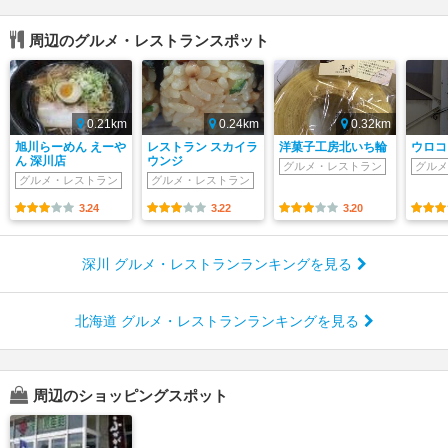
周辺のグルメ・レストランスポット
0.21km
0.24km
0.32km
旭川らーめん えーや
レストラン スカイラ
洋菓子工房北いち輪
ウロコ
ん 深川店
ウンジ
グルメ・レストラン
グルメ
グルメ・レストラン
グルメ・レストラン
3.24
3.22
3.20
深川 グルメ・レストランランキングを見る
北海道 グルメ・レストランランキングを見る
周辺のショッピングスポット