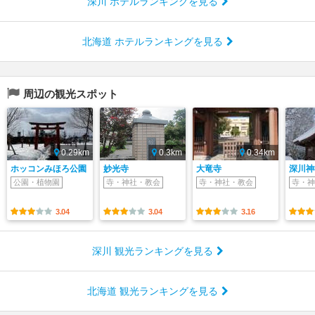
深川 ホテルランキングを見る
北海道 ホテルランキングを見る
周辺の観光スポット
0.29km
0.3km
0.34km
ホッコンみほろ公園
妙光寺
大竜寺
深川神
公園・植物園
寺・神社・教会
寺・神社・教会
寺・神
3.04
3.04
3.16
深川 観光ランキングを見る
北海道 観光ランキングを見る