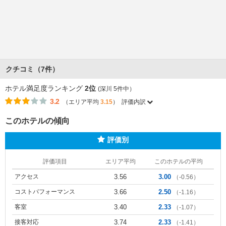
クチコミ（7件）
ホテル満足度ランキング
2位
(深川 5件中）
3.2
（エリア平均
3.15
）
評価内訳
このホテルの傾向
評価別
評価項目
エリア平均
このホテルの平均
アクセス
3.56
3.00
（-0.56）
コストパフォーマンス
3.66
2.50
（-1.16）
客室
3.40
2.33
（-1.07）
接客対応
3.74
2.33
（-1.41）