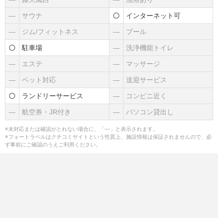
―
サウナ
インターネット可
―
ジム/フィットネス
―
プール
駐車場
―
洗浄機能トイレ
―
エステ
―
マッサージ
―
ペット対応
―
送迎サービス
ランドリーサービス
―
コンビニ近く
―
航空券・JR付き
―
パソコン貸出し
※未対応または確認がとれない場合に、「―」と表示されます。
※フォートラベルはクチコミサイトという性質上、施設情報は保証されませんので、必
ず事前にご確認のうえご利用ください。