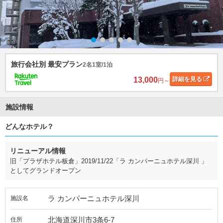
旅行会社別 最安プラン
2名1室/1泊
13,000
詳細
を見る
円～
施設情報
どんなホテル？
リニューアル情報
旧「プラザホテル板倉」2019/11/22「ラ カンパーニュホテル深川 」
としてグランドオープン
ラ カンパーニュホテル深川
施設名
北海道深川市3条6-7
住所