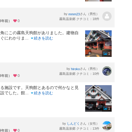
by
さん（男性）
mmm23
霧島温泉郷 クチコミ：18件
約8年前）
0
一角にこの霧島天狗館がありました。建物自
すぐにわかりま
...
続きを読む
1
by
さん（男性）
hiroko
霧島温泉郷 クチコミ：10件
約8年前）
0
ある施設です。天狗館とあるので何かなと見
施設でした。館
...
続きを読む
1
by
さん（女性）
しんどく
霧島温泉郷 クチコミ：13件
約9年前）
0