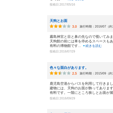
投稿日:2017/05/16
天狗とお面
3.0
旅行時期：2016/07（約
霧島神宮と目と鼻の先なので覗いてみ
天狗館の前には車を停めるスペースも
有料の博物館です
...
続きを読む
投稿日:2016/07/29
色々な面白があります。
2.5
旅行時期：2015/09（約
鹿児島空港からバスを利用して行きま
建物には、天狗のお面が飾ってありま
有料です。一階にところ狭しとお面が
投稿日:2016/09/29