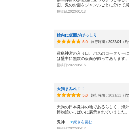
面、鬼のお面をジャンルごとに分けて
投稿日:2023/01/13
館内に仮面がびっしり
5.0
旅行時期：2022/04（
霧島神宮の入り口、バスのロータリー
は壁中に無数の仮面が飾ってあります
投稿日:2022/05/16
天狗まみれ！！
5.0
旅行時期：2021/11（
天狗の日本発祥の地であるらしく、海
博物館いっぱいに展示されていました
鬼神
...
続きを読む
投稿日:2022/05/12