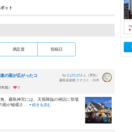
スポット
満足度
投稿日
神楽の面が広がったコ
by
さん（男性）
たびたび
霧島温泉郷 クチコミ：31件
約2年前）
0
一角。霧島神宮には、天孫降臨の神話に登場
の面が秘蔵さ
...
続きを読む
1