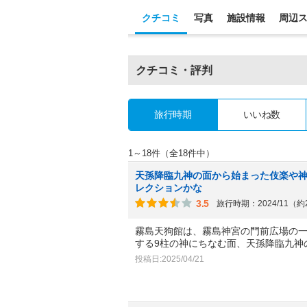
クチコミ
写真
施設情報
周辺
クチコミ・評判
旅行時期
いいね数
1～18件（全18件中）
天孫降臨九神の面から始まった伎楽や
レクションかな
3.5
旅行時期：2024/11（
霧島天狗館は、霧島神宮の門前広場の
する9柱の神にちなむ面、天孫降臨九神
投稿日:2025/04/21