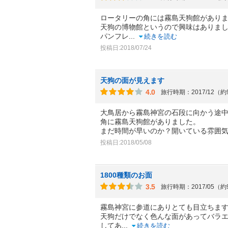
ロータリーの角には霧島天狗館があり
天狗の博物館というので興味はありま
パンフレ
...
続きを読む
投稿日:2018/07/24
天狗の面が見えます
4.0
旅行時期：2017/12（
大鳥居から霧島神宮の石段に向かう途
角に霧島天狗館がありました。
まだ時間が早いのか？開いている雰囲
投稿日:2018/05/08
1800種類のお面
3.5
旅行時期：2017/05（
霧島神宮に参道にありとても目立ちま
天狗だけでなく色んな面があってバラ
してあ
...
続きを読む