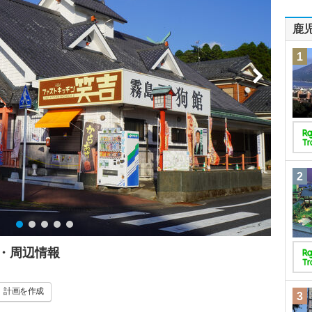
鹿
1
2
・周辺情報
計画
を作成
3