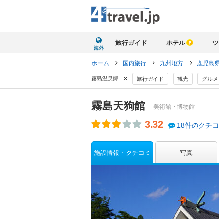
旅行ガイド
ホテル
ツ
海外
ホーム
国内旅行
九州地方
鹿児島
×
霧島温泉郷
旅行ガイド
観光
グルメ
霧島天狗館
美術館・博物館
3.32
18件のクチ
施設情報・クチコミ
写真