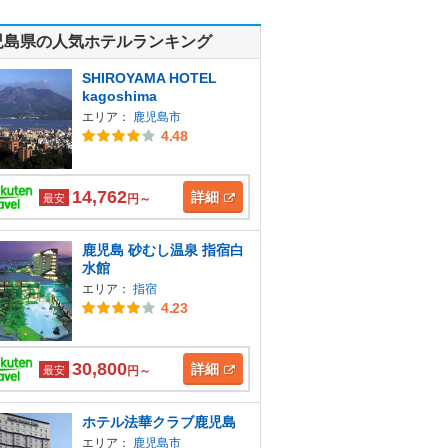
児島県の人気ホテルランキング
SHIROYAMA HOTEL
kagoshima
エリア：
鹿児島市
4.48
14,762
詳細
最安
円～
鹿児島 砂むし温泉 指宿白
水館
エリア：
指宿
4.23
30,800
詳細
最安
円～
ホテル法華クラブ鹿児島
エリア：
鹿児島市