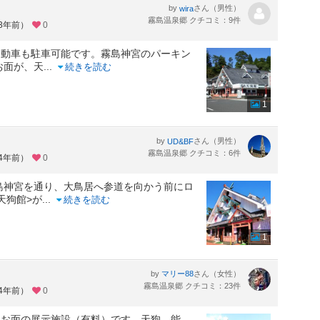
by
さん（男性）
wira
霧島温泉郷 クチコミ：9件
約3年前）
0
自動車も駐車可能です。霧島神宮のパーキン
お面が、天
...
続きを読む
1
by
さん（男性）
UD&BF
霧島温泉郷 クチコミ：6件
約4年前）
0
島神宮を通り、大鳥居へ参道を向かう前にロ
天狗館>が
...
続きを読む
1
by
さん（女性）
マリー88
霧島温泉郷 クチコミ：23件
約4年前）
0
いお面の展示施設（有料）です。天狗、能