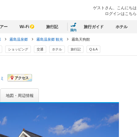
ゲストさん、
こんにちは
ログインはこちら
アー
Wi-Fi
旅行記
旅行ガイド
ホテル
国内
県
霧島温泉郷
霧島温泉郷 観光
霧島天狗館
ショッピング
交通
ホテル
旅行記
Q＆A
コミ
アクセス
地図・周辺情報