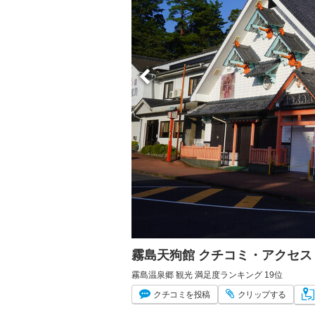
霧島天狗館 クチコミ・アクセス
霧島温泉郷 観光 満足度ランキング 19位
クチコミ
を投稿
クリップ
する