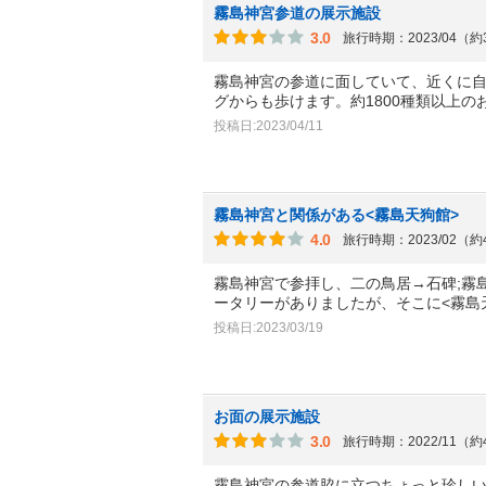
霧島神宮参道の展示施設
3.0
旅行時期：2023/04（
霧島神宮の参道に面していて、近くに
グからも歩けます。約1800種類以上の
投稿日:2023/04/11
霧島神宮と関係がある<霧島天狗館>
4.0
旅行時期：2023/02（
霧島神宮で参拝し、二の鳥居→石碑;霧
ータリーがありましたが、そこに<霧島
投稿日:2023/03/19
お面の展示施設
3.0
旅行時期：2022/11（
霧島神宮の参道脇に立つちょっと珍し