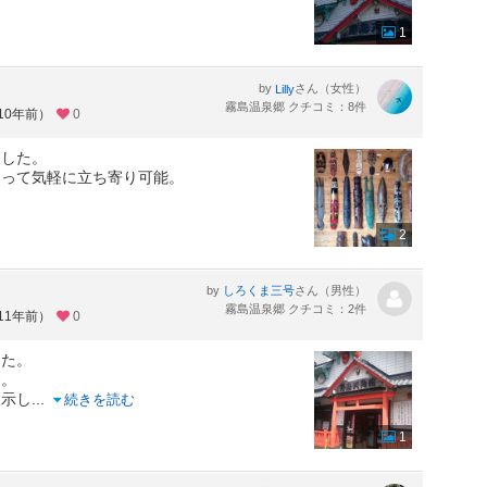
1
by
さん（女性）
Lilly
霧島温泉郷 クチコミ：8件
10年前）
0
ました。
あって気軽に立ち寄り可能。
2
by
さん（男性）
しろくま三号
霧島温泉郷 クチコミ：2件
11年前）
0
した。
す。
展示し
...
続きを読む
1