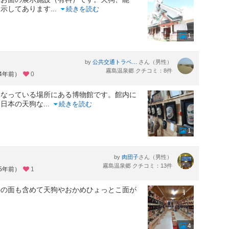
展示してあります
...
続きを読む
1
by
さん（男性）
公共交通トラベラーken
霧島温泉郷 クチコミ：8件
約4年前）
0
になっている場所にある博物館です。館内に
。日本の天狗な
...
続きを読む
1
by
さん（男性）
肉団子
霧島温泉郷 クチコミ：13件
約5年前）
1
外の面も含めて天狗やおかめひょっとこ面が
。
4