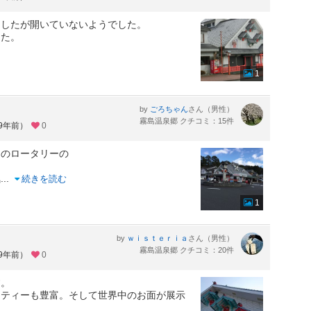
ましたが開いていないようでした。
した。
1
by
さん（男性）
ごろちゃん
霧島温泉郷 クチコミ：15件
約9年前）
0
中のロータリーの
気
...
続きを読む
1
by
さん（男性）
ｗｉｓｔｅｒｉａ
霧島温泉郷 クチコミ：20件
約9年前）
0
す。
エティーも豊富。そして世界中のお面が展示