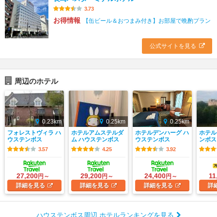
3.73
お得情報
【缶ビール＆おつまみ付き】お部屋で晩酌プラン
公式サイトを見る
周辺のホテル
0.23km
0.25km
0.25km
フォレストヴィラ ハ
ホテルアムステルダ
ホテルデンハーグ ハ
ホテル
ウステンボス
ム ハウステンボス
ウステンボス
ンボス
3.57
4.25
3.92
27,200
29,200
24,400
11
円～
円～
円～
詳細
を見る
詳細
を見る
詳細
を見る
詳
ハウステンボス周辺 ホテルランキングを見る