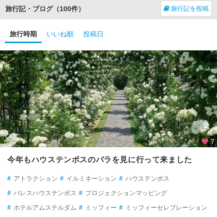
旅行記・ブログ（100件）
旅行記を投稿
旅行時期
いいね順
投稿日
7
今年もハウステンボスのバラを見に行って来ました
#
アトラクション
#
イルミネーション
#
ハウステンボス
#
パレスハウステンボス
#
プロジェクションマッピング
#
ホテルアムステルダム
#
ミッフィー
#
ミッフィーセレブレーション