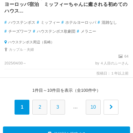
ヨーロッパ宿泊 ミッフィーちゃんに癒される初めての
ハウス...
#
ハウステンボス
#
ミッフィー
#
ホテルヨーロッパ
#
混雑なし
#
チーズワーフ
#
ハウステンボス歌劇団
#
メラニー
ハウステンボス周辺（長崎）
カップル・夫婦
64
2025/04/30～
by ４人目のふーさん
投稿日：１年以上前
1件目～10件目を表示（全100件中）
…
1
2
3
10