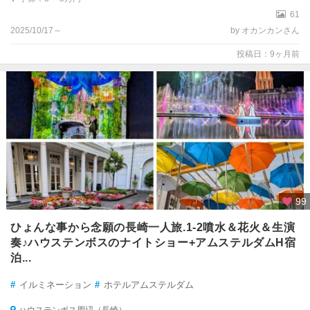
61
2025/10/17～
by オカンカンさん
投稿日：9ヶ月前
99
ひょんな事から念願の長崎一人旅.1-2噴水＆花火＆生演
奏♪ハウステンボスのナイトショー+アムステルダムH宿
泊...
#
イルミネーション
#
ホテルアムステルダム
ハウステンボス周辺（長崎）