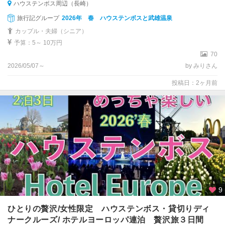
ハウステンボス周辺（長崎）
旅行記グループ
2026年 春 ハウステンボスと武雄温泉
カップル・夫婦（シニア）
予算：5～ 10万円
70
2026/05/07～
by みりさん
投稿日：2ヶ月前
9
ひとりの贅沢/女性限定 ハウステンボス・貸切りディ
ナークルーズ/ ホテルヨーロッパ連泊 贅沢旅３日間