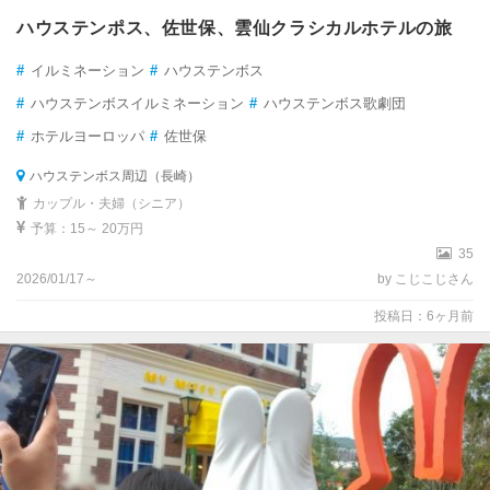
ハウステンポス、佐世保、雲仙クラシカルホテルの旅
#
イルミネーション
#
ハウステンボス
#
ハウステンボスイルミネーション
#
ハウステンボス歌劇団
#
ホテルヨーロッパ
#
佐世保
ハウステンボス周辺（長崎）
カップル・夫婦（シニア）
予算：15～ 20万円
35
2026/01/17～
by こじこじさん
投稿日：6ヶ月前