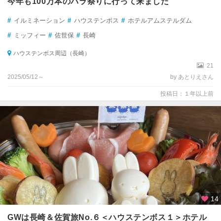
今年も100万本のバラ祭りに行って来ました
#
イルミネーション
#
ハウステンボス
#
ホテルアムステルダム
#
ミッフィー
#
佐世保
#
長崎
ハウステンボス周辺（長崎）
21
2025/05/12～
by あとりえさん
投稿日：１年以上前
14
GWは長崎＆佐賀旅No.６＜ハウステンボス１＞ホテル