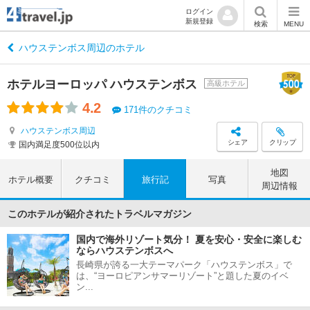
ログイン
新規登録
検索
MENU
ハウステンボス周辺のホテル
ホテルヨーロッパ ハウステンボス
高級ホテル
4.2
171件のクチコミ
ハウステンボス周辺
シェア
クリップ
国内満足度500位以内
地図
ホテル概要
クチコミ
旅行記
写真
周辺情報
このホテルが紹介されたトラベルマガジン
国内で海外リゾート気分！ 夏を安心・安全に楽しむ
ならハウステンボスへ
長崎県が誇る一大テーマパーク「ハウステンボス」で
は、“ヨーロピアンサマーリゾート”と題した夏のイベ
ン...