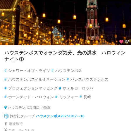
68
ハウステンボスでオランダ気分、光の洪水 ハロウィン
ナイト①
#
シャワー・オブ・ライツ
#
ハウステンボス
#
ハウステンボスイルミネーション
#
パレスハウステンボス
#
プロジェクションマッピング
#
ホテルヨーロッパ
#
ホーンテッド・ハロウィン
#
ミッフィー
#
長崎
ハウステンボス周辺（長崎）
旅行記グループ
ハウステンボス20251017～18
家族旅行
予算：3～ 5万円