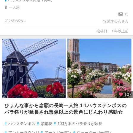
一人旅
75
2025/05/26～
by 旅するんさん
投稿日：１年以上前
107
ひょんな事から念願の長崎一人旅.1-1ハウステンボスの
バラ祭りが延長され想像以上の景色にじんわり感動☆
#
ハウステンボス
#
紫陽花
#
100万本のバラ祭りが延長
#
アンカーラウンジ
#
アートガーデン
#
ウォーターガーデン