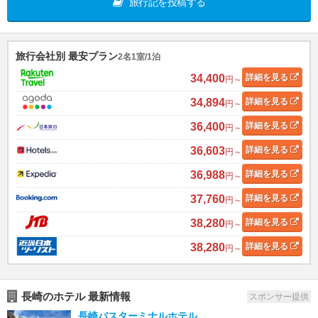
旅行記を投稿する
旅行会社別 最安プラン
2名1室/1泊
34,400
詳細
を見る
円～
34,894
詳細
を見る
円～
36,400
詳細
を見る
円～
36,603
詳細
を見る
円～
36,988
詳細
を見る
円～
37,760
詳細
を見る
円～
38,280
詳細
を見る
円～
38,280
詳細
を見る
円～
長崎のホテル 最新情報
スポンサー提供
長崎バスターミナルホテル