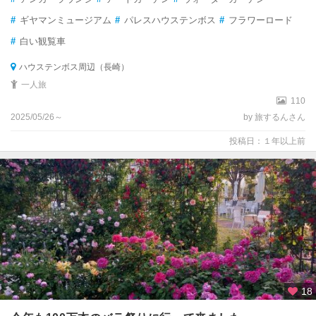
#
ギヤマンミュージアム
#
パレスハウステンボス
#
フラワーロード
#
白い観覧車
ハウステンボス周辺（長崎）
一人旅
110
2025/05/26～
by 旅するんさん
投稿日：１年以上前
18