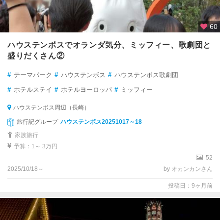
60
ハウステンボスでオランダ気分、ミッフィー、歌劇団と
盛りだくさん②
#
テーマパーク
#
ハウステンボス
#
ハウステンボス歌劇団
#
ホテルステイ
#
ホテルヨーロッパ
#
ミッフィー
ハウステンボス周辺（長崎）
旅行記グループ
ハウステンボス20251017～18
家族旅行
予算：1～ 3万円
52
2025/10/18～
by オカンカンさん
投稿日：9ヶ月前