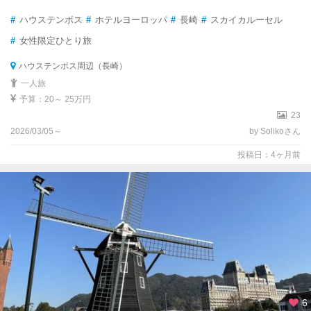
#
ハウステンボス
#
ホテルヨーロッパ
#
長崎
#
スカイカルーセル
#
女性限定ひとり旅
ハウステンボス周辺（長崎）
一人旅
予算：20～ 25万円
23
2026/03/05～
by Solikoさん
投稿日：4ヶ月前
6