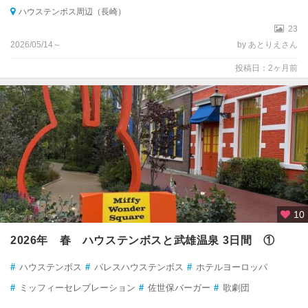
ハウステンボス周辺（長崎）
23
2026/05/14～
by あとりえさん
投稿日：2ヶ月前
10
2026年 春 ハウステンボスと武雄温泉 3日間 ①
#
ハウステンボス
#
パレスハウステンボス
#
ホテルヨーロッパ
#
ミッフィーセレブレーション
#
佐世保バーガー
#
歌劇団