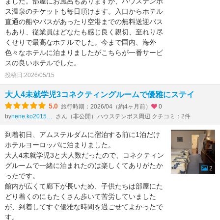
ました。部屋にお風呂もありますが、ハウステンボ
ス温泉のチケットも毎日頂けます。入口からホテル
直通の船やバスがあったり空港までの無料送迎バス
もあり、従業員はどなたも感じ良く親切、至れり尽
くせりで最高なホテルでした。今まで国内、海外
色々なホテルに泊まりましたがこちらが一番サービ
スの良いホテルでした。
投稿日:2026/05/15
大人4未就学児3コネクティングルームで優雅にステイ
5.0
旅行時期：2026/04（約4ヶ月前）
0
by
さん（非公開）
ハウステンボス周辺 クチコミ：2件
nene.ko2015with3sisters
到着初日、アムステルダムに宿泊する前に1泊だけ
ホテルヨーロッパに泊まりました。
大人4未就学児3と大人数だったので、コネクティン
グルームで一緒に泊まれたのは楽しくてありがたか
2
ったです。
館内が広くて廊下が長いため、子供たちは部屋にた
どり着くのにもたくさん歩いて苦労していました
が、到着してすぐ優雅な時間を過ごせてよかったで
す。