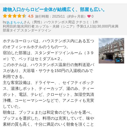
建物入口からロビー全体が結構広く、部屋も広い。
4.5
旅行時期：2025/11（約9ヶ月前）
0
by
さん（男性）
ハウステンボス周辺 クチコミ：1件
あまちゃん
利用目的:観光
同行者:カップル・夫婦（シニア）
予算(1人1泊):30,000円未満
部屋タイプ:スタンダードツイン
ホテルヨーロッパは、ハウステンボス内にある五つ
のオフィシャルホテルのうちの一つ。
宿泊した部屋は、スタンダードツインルーム（３９
㎡）で、ベッドはセミダブル×２。
5
このホテルは、ハウステンボス温泉行の無料送迎バ
スがあり、大浴場・サウナを150円の入湯税のみで
利用できる。
主な客室設備は、ドライヤー、、セイフティボック
ス、湯沸しポット、ティーカップ、湯のみ、ティー
ポット、電話、テレビ、クローゼット、加湿空気清
浄機、コーヒーマシーンなどで、アメニティも充実
していた。
朝食は、ブッフェまたは和定食のどちらかを選べ、
ブッフェを選択した。料理のは充実していて、味や
素材の質も高く、十分に満足のいく朝食を頂くこと