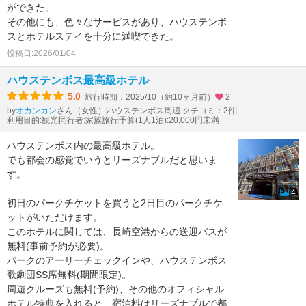
ができた。
その他にも、色々なサービスがあり、ハウステンボ
スとホテルステイを十分に満喫できた。
投稿日:2026/01/04
ハウステンボス最高級ホテル
5.0
旅行時期：2025/10（約10ヶ月前）
2
by
さん（女性）
ハウステンボス周辺 クチコミ：2件
オカンカン
利用目的:観光
同行者:家族旅行
予算(1人1泊):20,000円未満
ハウステンボス内の最高級ホテル。
でも都会の感覚でいうとリーズナブルだと思いま
す。
4
初日のパークチケットを買うと2日目のパークチケ
ットがいただけます。
このホテルに関しては、長崎空港からの送迎バスが
無料(事前予約が必要)。
パークのアーリーチェックインや、ハウステンボス
歌劇団SS席無料(期間限定)。
周遊クルーズも無料(予約)、その他のオフィシャル
ホテル特典を入れると、宿泊料はリーズナブルで都