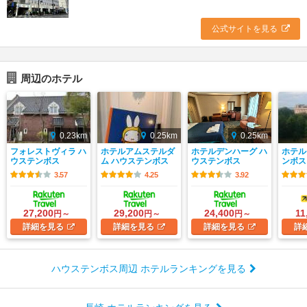
公式サイトを見る
周辺のホテル
0.23km
0.25km
0.25km
フォレストヴィラ ハ
ホテルアムステルダ
ホテルデンハーグ ハ
ホテル
ウステンボス
ム ハウステンボス
ウステンボス
ンボス
3.57
4.25
3.92
27,200
29,200
24,400
11
円～
円～
円～
詳細
を見る
詳細
を見る
詳細
を見る
詳
ハウステンボス周辺 ホテルランキングを見る