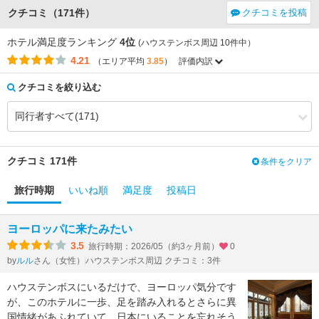
クチコミ（171件）
クチコミを投稿
ホテル満足度ランキング
4位
(ハウステンボス周辺 10件中）
4.21
（エリア平均
3.85
）
評価内訳
評価項目
エリア平均
このホテルの平均
3.87
3.92
アクセス
（+0.05）
クチコミを絞り込む
3.75
3.63
コストパフォーマンス
（-0.12）
3.97
4.22
客室
（+0.25）
3.93
4.27
接客対応
（+0.34）
3.76
3.63
風呂
（-0.13）
3.76
4.20
食事・ドリンク
（+0.44）
3.57
3.85
バリアフリー
（+0.28）
クチコミ 171件
条件をクリア
旅行時期
いいね順
満足度
投稿日
ヨーロッパに来たみたい
3.5
旅行時期：2026/05（約3ヶ月前）
0
by
さん（女性）
ハウステンボス周辺 クチコミ：3件
ルル
ハウステンボスにいるだけで、ヨーロッパ気分です
が、このホテルに一歩、足を踏み入れるとさらに異
国情緒があふれていて、日本にいることを忘れそう