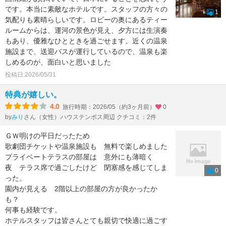
です。本当に素敵なホテルです。スタッフの方々の
1
気配りも素晴らしいです。ロビーの奥にあるティー
ルームからは、運河の景色が見え、夕方には生演奏
もあり、優雅なひとときを過ごせます。近くの温泉
施設まで、送迎バスが運行しているので、温泉も楽
しめるのが、面白いと思いました
投稿日:2026/05/31
特典が嬉しい。
4.0
旅行時期：2026/05（約3ヶ月前）
0
by
さん（女性）
ハウステンボス周辺 クチコミ：2件
みり
ＧＷ明けの平日だったため
歌劇団チケットや温泉施設も 無料で楽しめました
プライベートテラスの部屋は 意外にも薄暗く
夜 テラス席で過ごしたけど 閉塞感を感じてしま
0
った。
園内が見える 2階以上の部屋の方が良かったか
も？
何事も経験です。
ホテルスタッフは皆さんとても親切で快適に過ごす