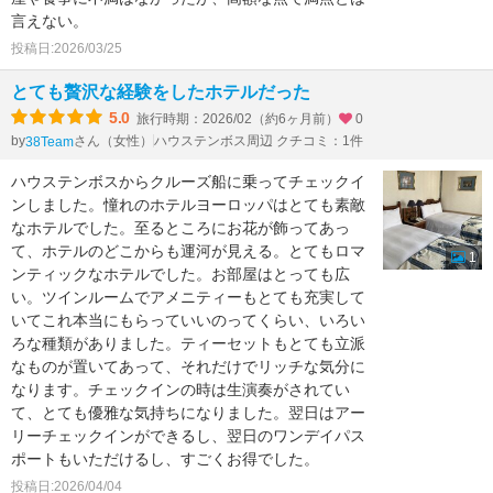
言えない。
投稿日:2026/03/25
とても贅沢な経験をしたホテルだった
5.0
旅行時期：2026/02（約6ヶ月前）
0
by
さん（女性）
ハウステンボス周辺 クチコミ：1件
38Team
ハウステンボスからクルーズ船に乗ってチェックイ
ンしました。憧れのホテルヨーロッパはとても素敵
なホテルでした。至るところにお花が飾ってあっ
て、ホテルのどこからも運河が見える。とてもロマ
1
ンティックなホテルでした。お部屋はとっても広
い。ツインルームでアメニティーもとても充実して
いてこれ本当にもらっていいのってくらい、いろい
ろな種類がありました。ティーセットもとても立派
なものが置いてあって、それだけでリッチな気分に
なります。チェックインの時は生演奏がされてい
て、とても優雅な気持ちになりました。翌日はアー
リーチェックインができるし、翌日のワンデイパス
ポートもいただけるし、すごくお得でした。
投稿日:2026/04/04