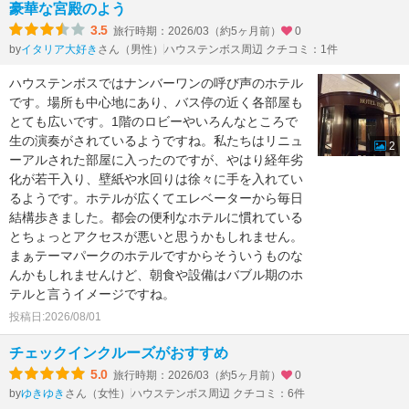
豪華な宮殿のよう
3.5
旅行時期：2026/03（約5ヶ月前）
0
by
さん（男性）
ハウステンボス周辺 クチコミ：1件
イタリア大好き
ハウステンボスではナンバーワンの呼び声のホテル
です。場所も中心地にあり、バス停の近く各部屋も
とても広いです。1階のロビーやいろんなところで
生の演奏がされているようですね。私たちはリニュ
2
ーアルされた部屋に入ったのですが、やはり経年劣
化が若干入り、壁紙や水回りは徐々に手を入れてい
るようです。ホテルが広くてエレベーターから毎日
結構歩きました。都会の便利なホテルに慣れている
とちょっとアクセスが悪いと思うかもしれません。
まぁテーマパークのホテルですからそういうものな
んかもしれませんけど、朝食や設備はバブル期のホ
テルと言うイメージですね。
投稿日:2026/08/01
チェックインクルーズがおすすめ
5.0
旅行時期：2026/03（約5ヶ月前）
0
by
さん（女性）
ハウステンボス周辺 クチコミ：6件
ゆきゆき