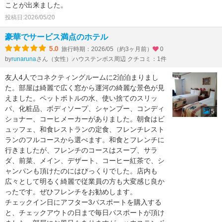
ことが出来ました。
投稿日:2026/05/20
豪華でサービス満点のホテル
5.0
旅行時期：2026/05（約3ヶ月前）
0
by
さん（女性）
ハウステンボス周辺 クチコミ：1件
runaruna
友人4人でコネクティングルームに2泊泊まりまし
た。部屋は綺麗で広く窓から運河の綺麗な景色が見
えました。ペットボトルの水、使い捨てのスリッ
パ、化粧品、ボディソープ、シャンプー、コンディ
5
ショナー、コーヒメーカーがありました。朝食はビ
ュッフェ、和食レストランの定食、フレンチレスト
ランのフルコースから選べます。和食とフレンチに
行きましたが、フレンチのコースはスープ、サラ
ダ、前菜、メイン、デザート、コーヒー紅茶で、シ
ャンパンも頂けたのにはびっくりでした。店内も
広々として明るく綺麗で従業員の方も大変感じ良か
ったです。ぜひフレンチをお勧めします。
チェックイン日にアフター3パスポートを購入する
と、チェックアウトの日まで毎日パスポートが頂け