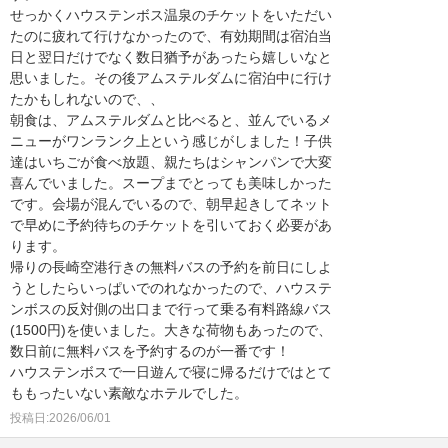
せっかくハウステンボス温泉のチケットをいただい
たのに疲れて行けなかったので、有効期間は宿泊当
日と翌日だけでなく数日猶予があったら嬉しいなと
思いました。その後アムステルダムに宿泊中に行け
たかもしれないので、、
朝食は、アムステルダムと比べると、並んでいるメ
ニューがワンランク上という感じがしました！子供
達はいちごが食べ放題、親たちはシャンパンで大変
喜んでいました。スープまでとっても美味しかった
です。会場が混んでいるので、朝早起きしてネット
で早めに予約待ちのチケットを引いておく必要があ
ります。
帰りの長崎空港行きの無料バスの予約を前日にしよ
うとしたらいっぱいでのれなかったので、ハウステ
ンボスの反対側の出口まで行って乗る有料路線バス
(1500円)を使いました。大きな荷物もあったので、
数日前に無料バスを予約するのが一番です！
ハウステンボスで一日遊んで寝に帰るだけではとて
ももったいない素敵なホテルでした。
投稿日:2026/06/01