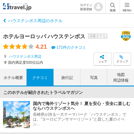
ログイン
新規登録
検索
MENU
ハウステンボス周辺のホテル
ホテルヨーロッパ ハウステンボス
高級ホテル
4.21
171件のクチコミ
ハウステンボス周辺
シェア
クリップ
国内満足度500位以内
地図
ホテル概要
クチコミ
旅行記
写真
周辺情報
このホテルが紹介されたトラベルマガジン
国内で海外リゾート気分！ 夏を安心・安全に楽しむ
ならハウステンボスへ
長崎県が誇る一大テーマパーク「ハウステンボス」で
は、“ヨーロピアンサマーリゾート”と題した夏のイベ
ン...