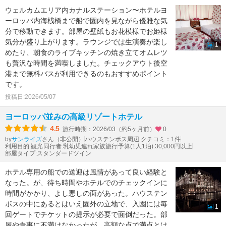
ウェルカムエリア内カナルステーション〜ホテルヨ
ーロッパ内海桟橋まで船で園内を見ながら優雅な気
分で移動できます。部屋の壁紙もお花模様でお姫様
気分が盛り上がります。ラウンジでは生演奏が楽し
1
めたり、朝食のライブキッチンの焼き立てオムレツ
も贅沢な時間を満喫しました。チェックアウト後空
港まで無料バスが利用できるのもおすすめポイント
です。
投稿日:2026/05/07
ヨーロッパ並みの高級リゾートホテル
4.5
旅行時期：2026/03（約5ヶ月前）
0
by
さん（非公開）
ハウステンボス周辺 クチコミ：1件
サンライズ
利用目的:観光
同行者:乳幼児連れ家族旅行
予算(1人1泊):30,000円以上
部屋タイプ:スタンダードツイン
ホテル専用の船での送迎は風情があって良い経験と
なった。が、待ち時間やホテルでのチェックインに
時間がかかり、よし悪しの面があった。ハウステン
ボスの中にあるとはいえ園外の立地で、入園には毎
1
回ゲートでチケットの提示が必要で面倒だった。部
屋や食事に不満はなかったが、高額な点で満点とは