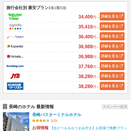
旅行会社別 最安プラン
2名1室/1泊
34,400
詳細
を見る
円～
35,416
詳細
を見る
円～
36,400
詳細
を見る
円～
36,988
詳細
を見る
円～
36,988
詳細
を見る
円～
37,760
詳細
を見る
円～
38,280
詳細
を見る
円～
38,280
詳細
を見る
円～
長崎のホテル 最新情報
スポンサー提供
長崎バスターミナルホテル
3.73
お得情報
【缶ビール＆おつまみ付き】お部屋で晩酌プラン