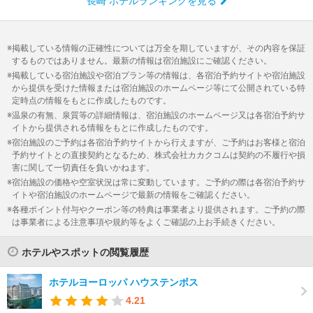
長崎 ホテルランキングを見る
掲載している情報の正確性については万全を期していますが、その内容を保証
するものではありません。最新の情報は宿泊施設にご確認ください。
掲載している宿泊施設や宿泊プラン等の情報は、各宿泊予約サイトや宿泊施設
から提供を受けた情報または宿泊施設のホームページ等にて公開されている特
定時点の情報をもとに作成したものです。
温泉の有無、泉質等の詳細情報は、宿泊施設のホームページ又は各宿泊予約サ
イトから提供される情報をもとに作成したものです。
宿泊施設のご予約は各宿泊予約サイトから行えますが、ご予約はお客様と宿泊
予約サイトとの直接契約となるため、株式会社カカクコムは契約の不履行や損
害に関して一切責任を負いかねます。
宿泊施設の価格や空室状況は常に変動しています。ご予約の際は各宿泊予約サ
イトや宿泊施設のホームページで最新の情報をご確認ください。
各種ポイント付与やクーポン等の特典は事業者より提供されます。ご予約の際
は事業者による注意事項や規約等をよくご確認の上お手続きください。
ホテルやスポットの閲覧履歴
ホテルヨーロッパ ハウステンボス
4.21