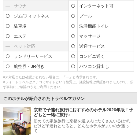
―
サウナ
インターネット可
ジム/フィットネス
プール
駐車場
洗浄機能トイレ
エステ
マッサージ
―
ペット対応
送迎サービス
ランドリーサービス
コンビニ近く
航空券・JR付き
パソコン貸出し
※未対応または確認がとれない場合に、「―」と表示されます。
※フォートラベルはクチコミサイトという性質上、施設情報は保証されませんので、必
ず事前にご確認のうえご利用ください。
このホテルが紹介されたトラベルマガジン
京都で子連れ旅行におすすめのホテル2026年版！子
どもと一緒に旅行♪
初めての家族旅行に京都を選ぶ人はたくさんいるはず。
だけど子連れとなると、どんなホテルがよいのか迷っ
て...