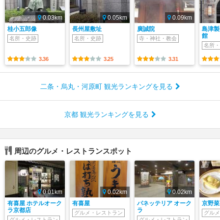
0.03km
0.05km
0.09km
桂小五郎像
長州屋敷址
廣誠院
島津製
館
名所・史跡
名所・史跡
寺・神社・教会
名所・
3.36
3.25
3.31
二条・烏丸・河原町 観光ランキングを見る
京都 観光ランキングを見る
周辺のグルメ・レストランスポット
0.01km
0.02km
0.02km
有喜屋 ホテルオーク
有喜屋
パネッテリア オーク
京野菜
ラ京都店
ラ
グルメ・レストラン
グルメ
グルメ・レストラン
グルメ・レストラン