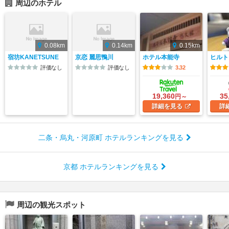
周辺のホテル
0.08km
0.14km
0.15km
宿坊KANETSUNE
京恋 麗思鴨川
ホテル本能寺
ヒルト
評価なし
評価なし
3.32
19,360
35
円～
詳細
を見る
詳
二条・烏丸・河原町 ホテルランキングを見る
京都 ホテルランキングを見る
周辺の観光スポット