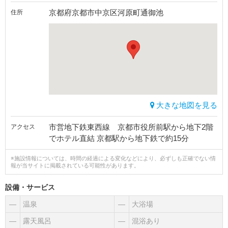
京都府京都市中京区河原町通御池
住所
大きな地図を見る
市営地下鉄東西線 京都市役所前駅から地下2階
アクセス
でホテル直結 京都駅から地下鉄で約15分
※施設情報については、時間の経過による変化などにより、必ずしも正確でない情
報が当サイトに掲載されている可能性があります。
設備・サービス
―
温泉
―
大浴場
―
露天風呂
―
混浴あり