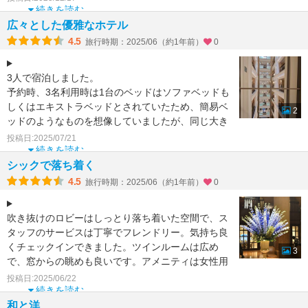
二泊したので、朝食は一泊目はオリゾンテのビュッ
続きを読む
フェ。以前より和食の比率が多くなった
広々とした優雅なホテル
4.5
旅行時期：2025/06（約1年前）
0
3人で宿泊しました。
予約時、3名利用時は1台のベッドはソファベッドも
しくはエキストラベッドとされていたため、簡易ベ
2
ッドのようなものを想像していましたが、同じ大き
さのシングルベッドが3台入っていたた
投稿日:2025/07/21
続きを読む
シックで落ち着く
4.5
旅行時期：2025/06（約1年前）
0
吹き抜けのロビーはしっとり落ち着いた空間で、ス
タッフのサービスは丁寧でフレンドリー。気持ち良
くチェックインできました。ツインルームは広め
3
で、窓からの眺めも良いです。アメニティは女性用
に使い切り化粧水な
投稿日:2025/06/22
続きを読む
和と洋