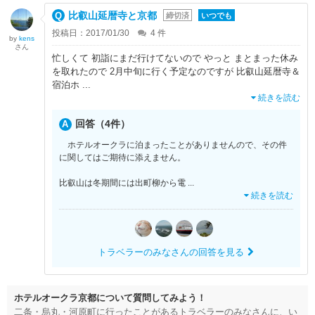
比叡山延暦寺と京都
締切済
いつでも
投稿日：2017/01/30
4
件
by
kens
さん
忙しくて 初詣にまだ行けてないので やっと まとまった休み
を取れたので 2月中旬に行く予定なのですが 比叡山延暦寺＆
宿泊ホ
...
続きを読む
回答（4件）
ホテルオークラに泊まったことがありませんので、その件
に関してはご期待に添えません。
比叡山は冬期間には出町柳から電
...
続きを読む
トラベラーのみなさんの回答を見る
ホテルオークラ京都について質問してみよう！
二条・烏丸・河原町に行ったことがあるトラベラーのみなさんに、い