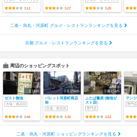
3.12
3.27
3.29
二条・烏丸・河原町 グルメ・レストランランキングを見る
京都 グルメ・レストランランキングを見る
周辺のショッピングスポット
0.1km
0.15km
0.15km
ゼスト御池
パレット河原町商店
ふたば書房 (御池ゼ
アンジ
街
スト店)
市場・商店街
専門店
市場・商店街
専門店
3.40
3.30
3.23
二条・烏丸・河原町 ショッピングランキングを見る