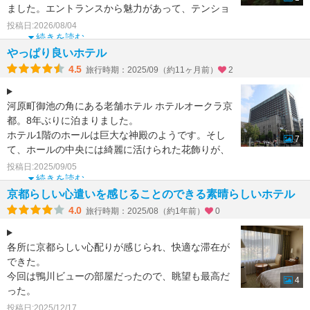
ました。エントランスから魅力があって、テンショ
ンが上がりました
投稿日:2026/08/04
続きを読む
やっぱり良いホテル
4.5
旅行時期：2025/09（約11ヶ月前）
2
河原町御池の角にある老舗ホテル ホテルオークラ京
都。8年ぶりに泊まりました。
ホテル1階のホールは巨大な神殿のようです。そし
7
て、ホールの中央には綺麗に活けられた花飾りが、
いつも置かれています。
投稿日:2025/09/05
宿
続きを読む
京都らしい心遣いを感じることのできる素晴らしいホテル
4.0
旅行時期：2025/08（約1年前）
0
各所に京都らしい心配りが感じられ、快適な滞在が
できた。
今回は鴨川ビューの部屋だったので、眺望も最高だ
4
った。
投稿日:2025/12/17