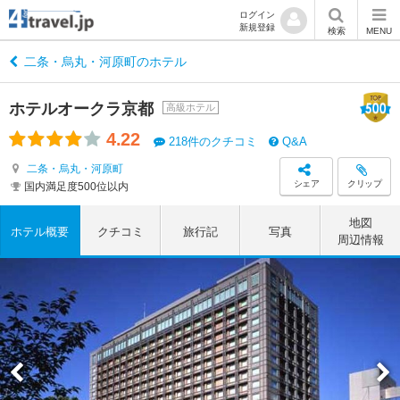
ログイン
新規登録
検索
MENU
二条・烏丸・河原町のホテル
ホテルオークラ京都
高級ホテル
4.22
218件のクチコミ
Q&A
二条・烏丸・河原町
シェア
クリップ
国内満足度500位以内
地図
ホテル概要
クチコミ
旅行記
写真
周辺情報