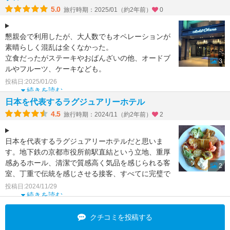
5.0
旅行時期：2025/01（約2年前）
0
懇親会で利用したが、大人数でもオペレーションが
素晴らしく混乱は全くなかった。
立食だったがステーキやおばんざいの他、オードブ
3
ルやフルーツ、ケーキなども。
大人数の立食パーティなので片手で食べられる
投稿日:2025/01/26
続きを読む
日本を代表するラグジュアリーホテル
4.5
旅行時期：2024/11（約2年前）
2
日本を代表するラグジュアリーホテルだと思いま
す。地下鉄の京都市役所前駅直結という立地、重厚
感あるホール、清潔で質感高く気品を感じられる客
2
室、丁重で伝統を感じさせる接客、すべてに完璧で
言うことありません
投稿日:2024/11/29
続きを読む
クチコミを投稿する