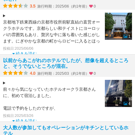
3.5
旅行時期：2025/06（約1年前）
0
京都地下鉄東西線の京都市役所前駅直結の直営オー
クラホテルです。京都らしい和テイストにヨーロッ
パの雰囲気もあり、贅沢な中に落ち着いた感じがし
1
ます。にぎやかな京都の町からロビーに入るとほっ
とします。サービ
投稿日:2025/06/06
続きを読む
以前からあこがれのホテルでしたが、想像を超えるところ
と、そうでないところが混在。
4.0
旅行時期：2025/03（約1年前）
0
前々から気になっていたホテルオークラ京都さん
に、初めて宿泊しました。
4
電話で予約をしたのですが、
その対応とフロントで予約した方の対応が今ひと
投稿日:2025/03/26
つ。
続きを読む
大人数が参加してもオペレーションがキチンとしているホ
テル
インバウンドのお客様も多く大変だと思い