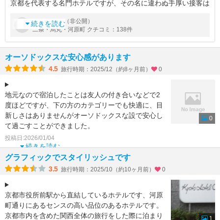
京都を代表する名門ホテルですが、その名に違わぬ手厚い接客は
素晴らしいと思います。京都駅前のラウンジで名前(苗字)を告げ
by
さん（非公開）
T04
ると、あっという間にフルネームで確認されました。シャトルバ
続きを読む
二条・烏丸・河原町 クチコミ：138件
スまではエスコート付き、
オーソドックスな安心感があります
4.5
旅行時期：2025/12（約8ヶ月前）
0
地元なので宿泊したことは友人の付き合いなどで2
度ほどですが、下の方のカテゴリーでも快適に、目
新しさはありませんがオーソドックスな設で安心し
0
て過ごすことができました。
普段はレストラン利用ですが、カジ
投稿日:2026/01/04
続きを読む
グラフィックでスタイリッシュです
3.5
旅行時期：2025/10（約10ヶ月前）
0
京都市役所前駅から直結しているホテルです、河原
町通りにあるセンスの高い品位のあるホテルです。
京都市内を含めた関西全体の旅行をした際に泊まり
1