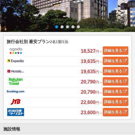
旅行会社別 最安プラン
2名1室/1泊
18,527
詳細
を見る
円～
19,635
詳細
を見る
円～
19,635
詳細
を見る
円～
20,790
詳細
を見る
円～
20,790
詳細
を見る
円～
22,600
詳細
を見る
円～
23,600
詳細
を見る
円～
施設情報