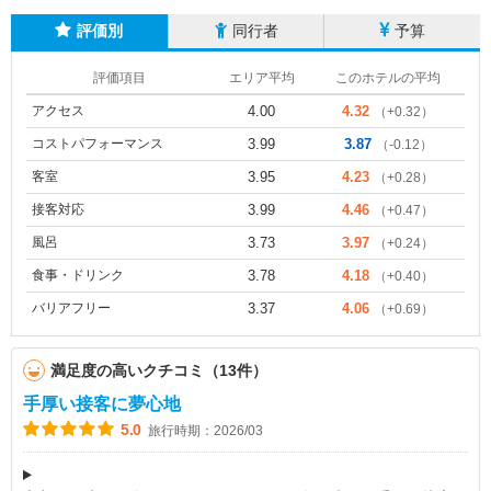
評価別
同行者
予算
評価項目
エリア平均
このホテルの平均
アクセス
4.00
4.32
（+0.32）
コストパフォーマンス
3.99
3.87
（-0.12）
客室
3.95
4.23
（+0.28）
接客対応
3.99
4.46
（+0.47）
風呂
3.73
3.97
（+0.24）
食事・ドリンク
3.78
4.18
（+0.40）
バリアフリー
3.37
4.06
（+0.69）
満足度の高いクチコミ（13件）
手厚い接客に夢心地
5.0
旅行時期：2026/03