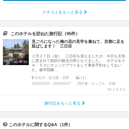
クチコミをもっと見る
このホテルを訪ねた旅行記（95件）
見ごろになった梅の花の見学を兼ねて、京都に足を
延ばします！ 三日目
２月２７日（金） 三日目を迎えましたが、今日も天気
に恵まれて絶好の観光日和となりました。 ホテルを０
10
８：５０にチェックアウトをして事前予約をしておい
た、修学院離...
今出川・北大路・北野
111
2026/02/25～2026/02/27
同行者：カップル・夫婦
by ともさん
旅行記をもっと見る
このホテルに関するQ&A（1件）