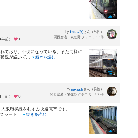
2
た
by
さん（男性）
fmi(ふみ)
関西空港・泉佐野 クチコミ：3件
約4年前）
1
れており、不便になっている、また同様に
る状況が続いて
...
続きを読む
3
by
さん（男性）
nakaishi
関西空港・泉佐野 クチコミ：106件
約4年前）
0
、大阪環状線をむすぶ快速電車です。
ロスシート
...
続きを読む
1