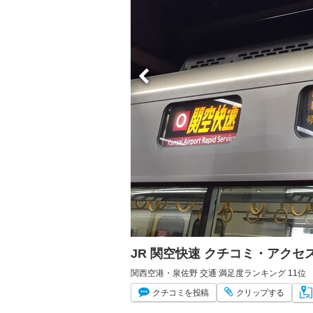
JR 関空快速 クチコミ・アクセ
関西空港・泉佐野 交通 満足度ランキング 11位
クチコミ
を投稿
クリップ
する