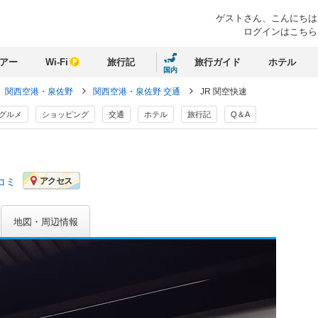
ゲストさん、
こんにちは
ログインはこちら
アー
Wi-Fi
旅行記
旅行ガイド
ホテル
国内
関西空港・泉佐野
関西空港・泉佐野 交通
JR 関空快速
グルメ
ショッピング
交通
ホテル
旅行記
Q＆A
コミ
アクセス
地図・周辺情報