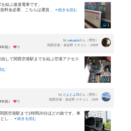
駅を結ぶ速達電車です。
特急料金必要、こちらは運賃
...
続きを読む
1
by
さん（男性）
nakaishi
関西空港・泉佐野 クチコミ：106件
約4年前）
0
経由して関西空港駅までを結ぶ空港アクセス
読む
1
by
さん（男性）
とよとよ25
関西空港・泉佐野 クチコミ：20件
約4年前）
0
ら関西空港駅まで1時間20分ほどの旅です。車
っとし
...
続きを読む