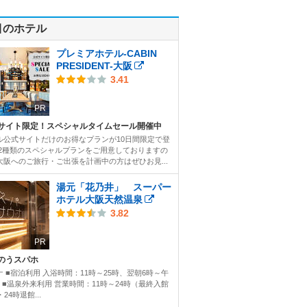
目のホテル
プレミアホテル-CABIN
PRESIDENT-大阪
3.41
PR
サイト限定！スペシャルタイムセール開催中
ル公式サイトだけのお得なプランが10日間限定で登
 2種類のスペシャルプランをご用意しておりますの
大阪へのご旅行・ご出張を計画中の方はぜひお見...
湯元「花乃井」 スーパー
ホテル大阪天然温泉
3.82
PR
のうスパホ
ナ ■宿泊利用 入浴時間：11時～25時、翌朝6時～午
時 ■温泉外来利用 営業時間：11時～24時（最終入館
・24時退館...