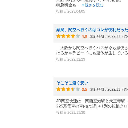
特急料金も
...
続きを読む
投稿日:2023/04/05
結局、関空へ行くのはコレが便利だっ
4.0
旅行時期：2022/11（
大阪から関空へ行くバスが今も減便さ
はるかやラピードにも運休が生じてい
投稿日:2022/12/23
そこそこ速く安い
3.5
旅行時期：2022/11（
JR関空快速は、関西空港駅と天王寺駅
225系電車の車内は2列＋1列の転換ク
投稿日:2022/11/30