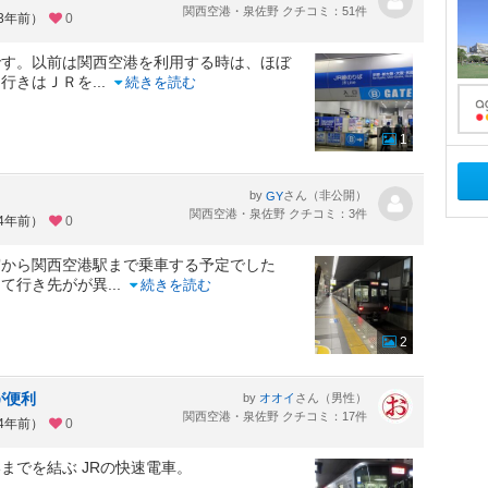
関西空港・泉佐野 クチコミ：51件
約3年前）
0
です。以前は関西空港を利用する時は、ほぼ
は行きはＪＲを
...
続きを読む
1
by
さん（非公開）
GY
関西空港・泉佐野 クチコミ：3件
約4年前）
0
宮から関西空港駅まで乗車する予定でした
って行き先がが異
...
続きを読む
2
が便利
by
さん（男性）
オオイ
関西空港・泉佐野 クチコミ：17件
約4年前）
0
までを結ぶ JRの快速電車。