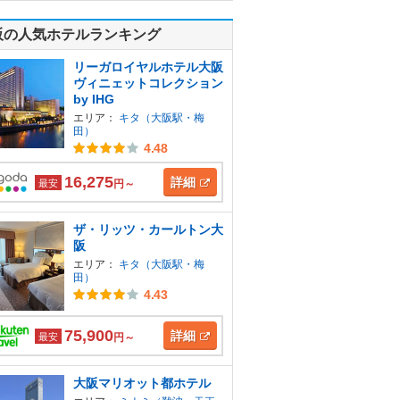
阪の人気ホテルランキング
リーガロイヤルホテル大阪
ヴィニェットコレクション
by IHG
エリア：
キタ（大阪駅・梅
田）
4.48
16,275
詳細
最安
円～
ザ・リッツ・カールトン大
阪
エリア：
キタ（大阪駅・梅
田）
4.43
75,900
詳細
最安
円～
大阪マリオット都ホテル