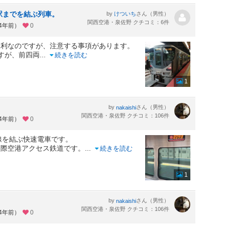
駅までを結ぶ列車。
by
さん（男性）
けついち
関西空港・泉佐野 クチコミ：6件
約4年前）
0
便利なのですが、注意する事項があります。
すが、前四両
...
続きを読む
1
by
さん（男性）
nakaishi
関西空港・泉佐野 クチコミ：106件
約4年前）
0
線を結ぶ快速電車です。
国際空港アクセス鉄道です。
...
続きを読む
1
by
さん（男性）
nakaishi
関西空港・泉佐野 クチコミ：106件
約4年前）
0