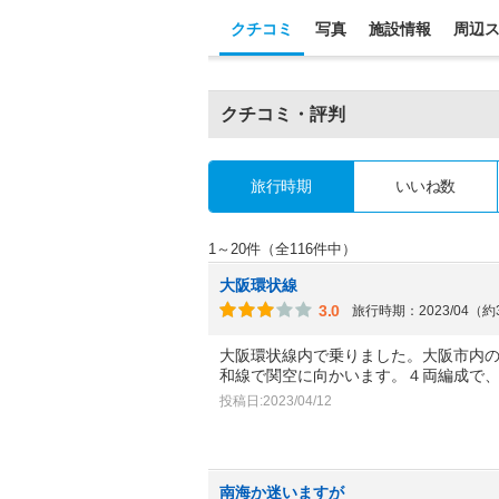
クチコミ
写真
施設情報
周辺
クチコミ・評判
旅行時期
いいね数
1～20件（全116件中）
大阪環状線
3.0
旅行時期：2023/04（
大阪環状線内で乗りました。大阪市内
和線で関空に向かいます。４両編成で
投稿日:2023/04/12
南海か迷いますが