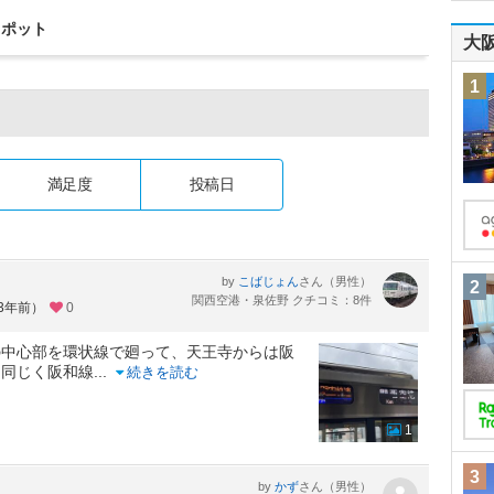
スポット
大
1
満足度
投稿日
by
さん（男性）
こばじょん
2
関西空港・泉佐野 クチコミ：8件
約3年前）
0
の中心部を環状線で廻って、天王寺からは阪
、同じく阪和線
...
続きを読む
1
3
by
さん（男性）
かず