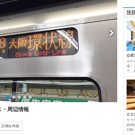
注
公式
ホテ
場！
で、
ス・周辺情報
とと
サウ
前9
計画
を作成
23時