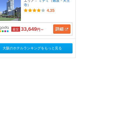
エリア：
ミナミ（難波・天王
寺）
4.35
33,649
詳細
最安
円～
大阪のホテルランキングをもっと見る