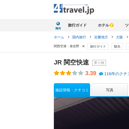
旅行ガイド
ホテル
ツ
海外
ホーム
国内旅行
近畿地方
大阪
×
関西空港・泉佐野
旅行ガイド
観光
JR 関空快速
乗り物
3.39
116件のクチ
施設情報・クチコミ
写真