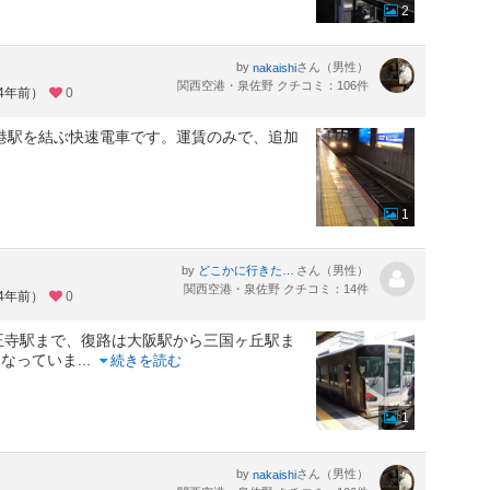
2
by
さん（男性）
nakaishi
関西空港・泉佐野 クチコミ：106件
約4年前）
0
空港駅を結ぶ快速電車です。運賃のみで、追加
1
by
さん（男性）
どこかに行きたいヒト
関西空港・泉佐野 クチコミ：14件
約4年前）
0
王寺駅まで、復路は大阪駅から三国ヶ丘駅ま
になっていま
...
続きを読む
1
by
さん（男性）
nakaishi