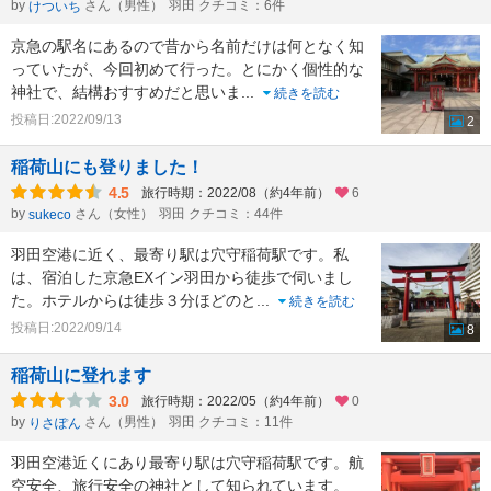
by
さん（男性）
羽田 クチコミ：6件
けついち
京急の駅名にあるので昔から名前だけは何となく知
っていたが、今回初めて行った。とにかく個性的な
神社で、結構おすすめだと思いま
...
続きを読む
投稿日:2022/09/13
2
稲荷山にも登りました！
4.5
旅行時期：2022/08（約4年前）
6
by
さん（女性）
羽田 クチコミ：44件
sukeco
羽田空港に近く、最寄り駅は穴守稲荷駅です。私
は、宿泊した京急EXイン羽田から徒歩で伺いまし
た。ホテルからは徒歩３分ほどのと
...
続きを読む
投稿日:2022/09/14
8
稲荷山に登れます
3.0
旅行時期：2022/05（約4年前）
0
by
さん（男性）
羽田 クチコミ：11件
りさぽん
羽田空港近くにあり最寄り駅は穴守稲荷駅です。航
空安全、旅行安全の神社として知られています。