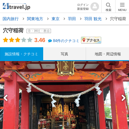
ログイン
新規登録
検索
MENU
国内旅行
関東地方
東京
羽田
羽田 観光
穴守稲荷
穴守稲荷
寺・神社・教会
3.46
アクセス
84件のクチコミ
施設情報・クチコミ
写真
地図・周辺情報