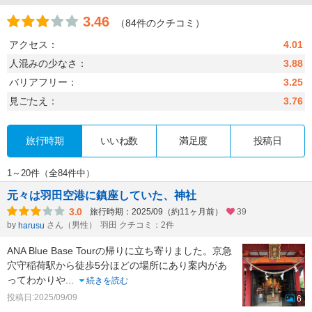
3.46
（84件のクチコミ）
アクセス：
4.01
人混みの少なさ：
3.88
バリアフリー：
3.25
見ごたえ：
3.76
旅行時期
いいね数
満足度
投稿日
1～20件（全84件中）
元々は羽田空港に鎮座していた、神社
3.0
旅行時期：2025/09（約11ヶ月前）
39
by
さん（男性）
羽田 クチコミ：2件
harusu
ANA Blue Base Tourの帰りに立ち寄りました。京急
穴守稲荷駅から徒歩5分ほどの場所にあり案内があ
ってわかりや
...
続きを読む
投稿日:2025/09/09
6