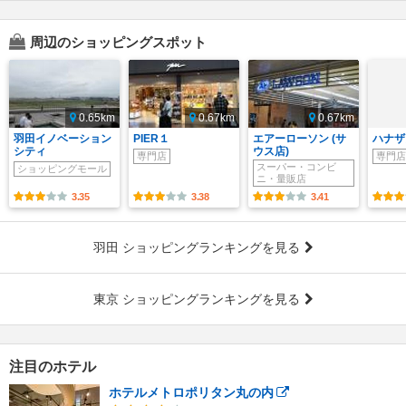
周辺のショッピングスポット
0.65km
0.67km
0.67km
羽田イノベーション
PIER１
エアーローソン (サ
ハナザ
シティ
ウス店)
専門店
専門店
スーパー・コンビ
ショッピングモール
ニ・量販店
3.35
3.38
3.41
羽田 ショッピングランキングを見る
東京 ショッピングランキングを見る
注目のホテル
ホテルメトロポリタン丸の内