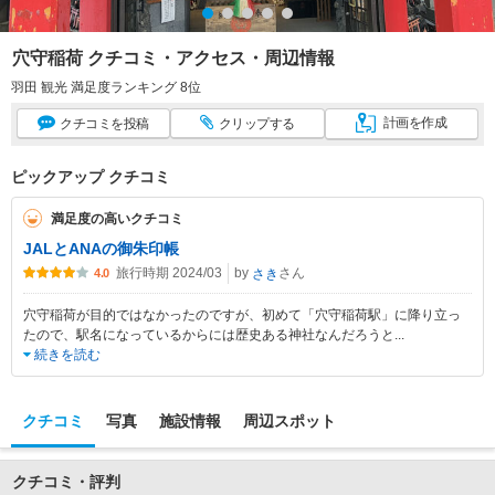
穴守稲荷 クチコミ・アクセス・周辺情報
羽田 観光 満足度ランキング 8位
計画
を作成
クチコミ
を投稿
クリップ
する
ピックアップ クチコミ
満足度の高いクチコミ
JALとANAの御朱印帳
旅行時期 2024/03
by
さん
さき
4.0
穴守稲荷が目的ではなかったのですが、初めて「穴守稲荷駅」に降り立っ
たので、駅名になっているからには歴史ある神社なんだろうと
...
続きを読む
クチコミ
写真
施設情報
周辺スポット
クチコミ・評判