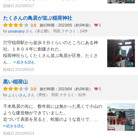
8
投稿日:2023/05/17
たくさんの鳥居が並ぶ稲荷神社
3.5
旅行時期：2023/05（約3年前）
0
by
さん（非公開）
羽田 クチコミ：14件
amstrobry
穴守稲荷駅から徒歩５分くらいのところにある神
社。１８０４年に創建された。
稲荷神社らしくたくさん並ぶ鳥居が圧巻。たくさ
ん
...
続きを読む
6
投稿日:2023/05/15
黒い稲荷山
3.0
旅行時期：2023/04（約3年前）
0
by
さん（男性）
羽田 クチコミ：32件
ふくいさん
千本鳥居の先に、数年前には無かった黒くて小山の
ような建造物ができていました。
近づいて表面を見ると、蛇籠のような造りで、
...
続きを読む
3
投稿日:2023/05/14