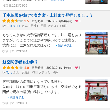
8
投稿日:2023/03/26
千本鳥居を抜けて奥之宮・上社まで登拝しましょう
3.5
旅行時期：2022/12（約4年前）
0
by
さん（男性）
羽田 クチコミ：6件
ＴＯＳＨＩ
もちろん京急の穴守稲荷駅近くです。駐車場もあり
ますが、そこまでの道はやや狭いのでご注意を。
境内には、立派な拝殿のほかに
...
続きを読む
投稿日:2022/12/14
10
航空関係者もお参り
4.0
旅行時期：2022/10（約4年前）
5
by
さん（女性）
羽田 クチコミ：4件
Teru
穴守稲荷駅の名前にもなっている神社。
以前は、現在の羽田空港辺りにあり、空港ができる
関係で現在の場所に移転しています。
...
続きを読む
10
投稿日:2022/10/31