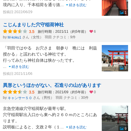
境内に入り、千本稲荷を通り抜
...
続きを読む
投稿日:2022/06/29
1
こじんまりした穴守稲荷神社
3.5
旅行時期：2021/11（約5年前）
6
by
さん（女性）
羽田 クチコミ：9件
M-koku1
「羽田ではやる お穴さま 朝参り 晩には 利益
授かる」と謡われている神社です。
行ってみたら神社自体は狭かったです。
...
続きを読む
3
投稿日:2021/11/06
異形というほかがない、石造りの山があります
3.5
旅行時期：2021/09（約5年前）
0
by
さん（男性）
羽田 クチコミ：30件
キャンサー５０
京急空港線穴守稲荷駅が最寄り駅。
穴守稲荷駅出入口から東へ約２６０ｍのところにあ
ります。
説明板によると、文政２年（１
...
続きを読む
9