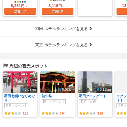
8,251
8,119
13
円～
円～
詳細
詳細
羽田 ホテルランキングを見る
東京 ホテルランキングを見る
周辺の観光スポット
0.03km
0.03km
0.11km
羽田七福いなりめぐ
初午祭
羽田クロノゲート
ラグジ
り
イト
祭り・イベント
名所・史跡
祭り・イベント
名所・
3.31
3.04
3.36