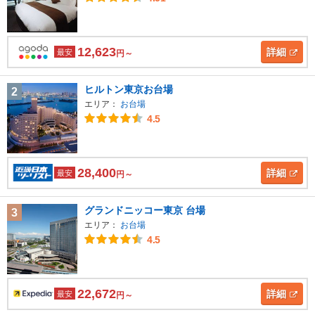
12,623
詳細
最安
円～
ヒルトン東京お台場
2
エリア：
お台場
4.5
28,400
詳細
最安
円～
グランドニッコー東京 台場
3
エリア：
お台場
4.5
22,672
詳細
最安
円～