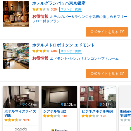
ホテルグランバッハ東京銀座
スポンサー提供
3.20
お得情報
ホテルのバー＆ラウンジを気軽に愉しめるフリー
フロー付きプラン
公式サイトを見る
ホテルメトロポリタン エドモント
スポンサー提供
4.06
お得情報
エドモント×シンカリオンコンセプトルーム
公式サイトを見る
0.08km
0.12km
0.13km
ホテルマイステイズ
シアテル羽田2
ビジネスホテル梅月
Ikidan
羽田
羽田空
3.01
3.20
3.83