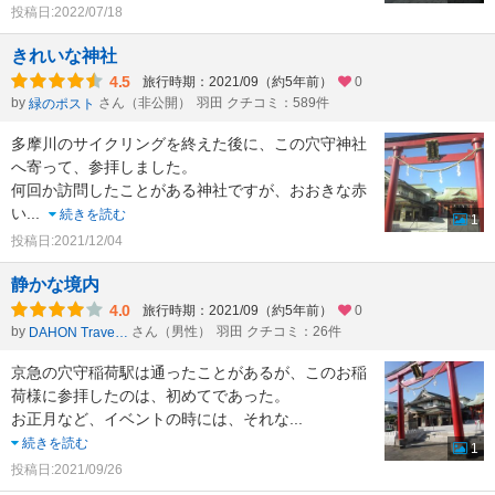
投稿日:2022/07/18
きれいな神社
4.5
旅行時期：2021/09（約5年前）
0
by
さん（非公開）
羽田 クチコミ：589件
緑のポスト
多摩川のサイクリングを終えた後に、この穴守神社
へ寄って、参拝しました。
何回か訪問したことがある神社ですが、おおきな赤
い
...
続きを読む
1
投稿日:2021/12/04
静かな境内
4.0
旅行時期：2021/09（約5年前）
0
by
さん（男性）
羽田 クチコミ：26件
DAHON Traveler
京急の穴守稲荷駅は通ったことがあるが、このお稲
荷様に参拝したのは、初めてであった。
お正月など、イベントの時には、それな
...
続きを読む
1
投稿日:2021/09/26