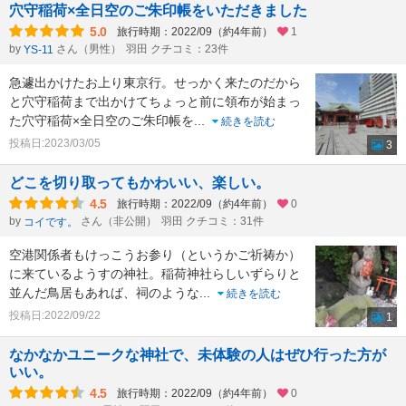
穴守稲荷×全日空のご朱印帳をいただきました
5.0
旅行時期：2022/09（約4年前）
1
by
さん（男性）
羽田 クチコミ：23件
YS-11
急遽出かけたお上り東京行。せっかく来たのだから
と穴守稲荷まで出かけてちょっと前に領布が始まっ
た穴守稲荷×全日空のご朱印帳を
...
続きを読む
投稿日:2023/03/05
3
どこを切り取ってもかわいい、楽しい。
4.5
旅行時期：2022/09（約4年前）
0
by
さん（非公開）
羽田 クチコミ：31件
コイです。
空港関係者もけっこうお参り（というかご祈祷か）
に来ているようすの神社。稲荷神社らしいずらりと
並んだ鳥居もあれば、祠のような
...
続きを読む
投稿日:2022/09/22
1
なかなかユニークな神社で、未体験の人はぜひ行った方が
いい。
4.5
旅行時期：2022/09（約4年前）
0