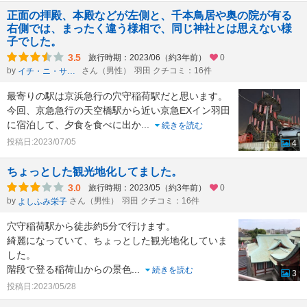
正面の拝殿、本殿などが左側と、千本鳥居や奥の院が有る
右側では、まったく違う様相で、同じ神社とは思えない様
子でした。
3.5
旅行時期：2023/06（約3年前）
0
by
さん（男性）
羽田 クチコミ：16件
イチ・ニ・サン・シー・ニー・ニー
最寄りの駅は京浜急行の穴守稲荷駅だと思います。
今回、京急急行の天空橋駅から近い京急EXイン羽田
に宿泊して、夕食を食べに出か
...
続きを読む
投稿日:2023/07/05
4
ちょっとした観光地化してました。
3.0
旅行時期：2023/05（約3年前）
0
by
さん（男性）
羽田 クチコミ：16件
よしふみ栄子
穴守稲荷駅から徒歩約5分で行けます。
綺麗になっていて、ちょっとした観光地化していま
した。
階段で登る稲荷山からの景色
...
続きを読む
3
投稿日:2023/05/28