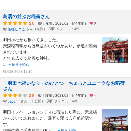
鳥居の並ぶお稲荷さん
5.0
旅行時期：2023/02（約4年前）
0
by
さん（女性）
羽田 クチコミ：4件
茶柱たつこ
羽田神社から歩いてきました。
穴森稲荷駅からは鳥居がいくつかあり、参道が整備
されています。
とても広くて綺麗な神社。
4
...
続きを読む
投稿日:2023/12/16
「羽田七福いなり」のひとつ ちょっとユニークなお稲荷
さん
3.5
旅行時期：2023/02（約4年前）
4
by
さん（非公開）
羽田 クチコミ：4件
pacorin
羽田イノベーションシティに宿泊した際に、天空橋
から歩いて訪れました。最寄り駅は穴守稲荷駅で
す。
拝殿の横に千本鳥居があり
...
続きを読む