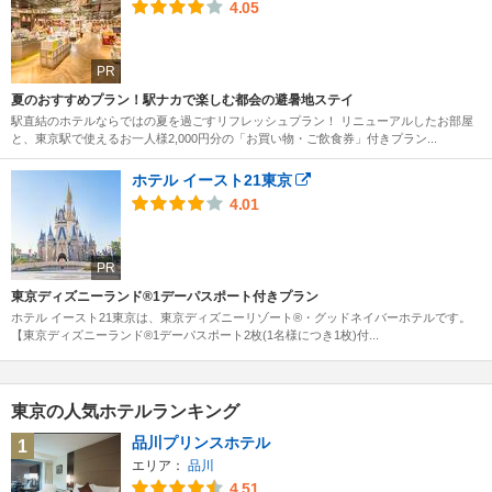
4.05
PR
夏のおすすめプラン！駅ナカで楽しむ都会の避暑地ステイ
駅直結のホテルならではの夏を過ごすリフレッシュプラン！ リニューアルしたお部屋
と、東京駅で使えるお一人様2,000円分の「お買い物・ご飲食券」付きプラン...
ホテル イースト21東京
4.01
PR
東京ディズニーランド®1デーパスポート付きプラン
ホテル イースト21東京は、東京ディズニーリゾート®・グッドネイバーホテルです。
【東京ディズニーランド®1デーパスポート2枚(1名様につき1枚)付...
東京の人気ホテルランキング
品川プリンスホテル
1
エリア：
品川
4.51