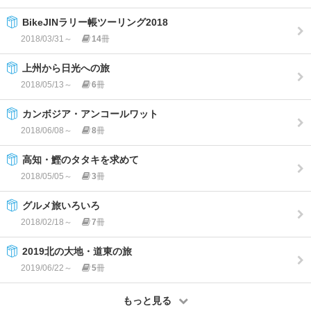
BikeJINラリー帳ツーリング2018
2018/03/31～
14
冊
上州から日光への旅
2018/05/13～
6
冊
カンボジア・アンコールワット
2018/06/08～
8
冊
高知・鰹のタタキを求めて
2018/05/05～
3
冊
グルメ旅いろいろ
2018/02/18～
7
冊
2019北の大地・道東の旅
2019/06/22～
5
冊
もっと見る