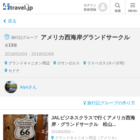
ログイン
新規登録
検索
MENU
戻る
アメリカ西海岸グランドサークル
旅行記グループ
13
全
冊
2018/02/03 - 2018/02/09
グランドキャニオン周辺
ロサンゼルス
ラスベガス (ネバダ州)
セドナ
kiyoさん
旅行記グループの作り方
JALビジネスクラスで行くアメリカ西海
岸・グランドサークル 松山...
2018/02/03～
グランドキャニオン周辺（アメリカ）