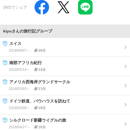
SNSでシェア
kiyoさんの旅行記グループ
スイス
2018/09/07～
26
冊
南部アフリカ紀行
2019/05/14～
14
冊
アメリカ西海岸グランドサークル
2018/02/03～
13
冊
ドイツ鉄道、バウハウスを訪ねて
2018/03/08～
18
冊
シルクロード新疆ウイグルの旅
2018/04/27～
16
冊