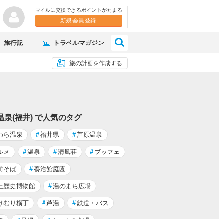
マイルに交換できるポイントがたまる
新規会員登録
×
旅行記
トラベルマガジン
旅の計画を作成する
温泉(福井) で人気のタグ
わら温泉
#
福井県
#
芦原温泉
ルメ
#
温泉
#
清風荘
#
ブッフェ
前そば
#
養浩館庭園
土歴史博物館
#
湯のまち広場
けむり横丁
#
芦湯
#
鉄道・バス