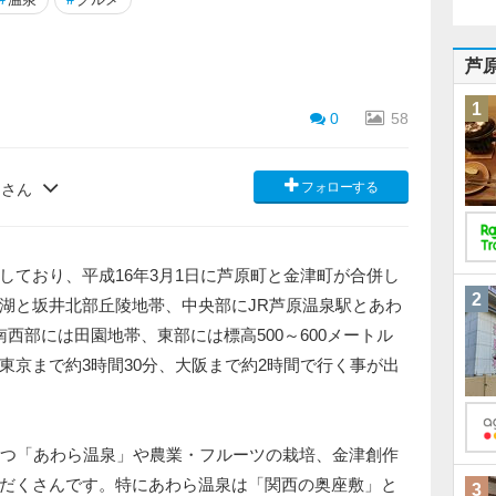
芦
1
0
58
フォローする
）さん
ており、平成16年3月1日に芦原町と金津町が合併し
2
湖と坂井北部丘陵地帯、中央部にJR芦原温泉駅とあわ
西部には田園地帯、東部には標高500～600メートル
東京まで約3時間30分、大阪まで約2時間で行く事が出
つ「あわら温泉」や農業・フルーツの栽培、金津創作
だくさんです。特にあわら温泉は「関西の奥座敷」と
3