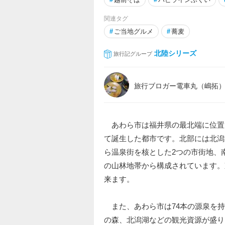
関連タグ
#
ご当地グルメ
#
蕎麦
北陸シリーズ
旅行記グループ
旅行ブロガー電車丸（嶋拓
あわら市は福井県の最北端に位置し
て誕生した都市です。北部には北潟
ら温泉街を核とした2つの市街地、南
の山林地帯から構成されています。
来ます。
また、あわら市は74本の源泉を持
の森、北潟湖などの観光資源が盛り