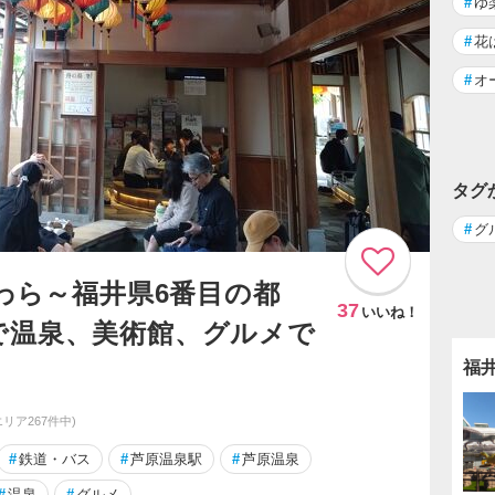
#
ゆ
#
花
#
オ
タグ
#
グ
あわら～福井県6番目の都
37
いいね！
で温泉、美術館、グルメで
福
エリア267件中)
#
鉄道・バス
#
芦原温泉駅
#
芦原温泉
#
温泉
#
グルメ