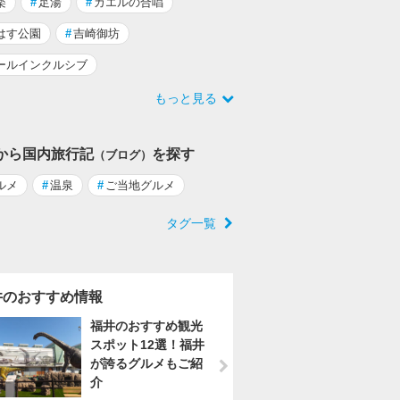
楽
#
足湯
#
カエルの合唱
はす公園
#
吉崎御坊
ールインクルシブ
もっと見る
から国内旅行記
を探す
（ブログ）
ルメ
#
温泉
#
ご当地グルメ
タグ一覧
井のおすすめ情報
福井のおすすめ観光
スポット12選！福井
が誇るグルメもご紹
介