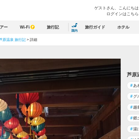
ゲストさん、
こんにちは
ログインはこちら
アー
Wi-Fi
旅行記
旅行ガイド
ホテル
国内
芦原温泉 旅行記
>
詳細
る
芦原
#
あ
#
グ
#
越
#
郷
#
湯