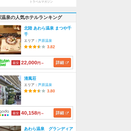
トラベルマガジン
原温泉の人気ホテルランキング
北陸 あわら温泉 まつや千
千
エリア：
芦原温泉
3.82
22,000
詳細
最安
円～
清風荘
エリア：
芦原温泉
3.80
40,158
詳細
最安
円～
あわら温泉 グランディア