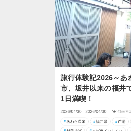
旅行体験記2026～
市、坂井以来の福井
1日満喫！
2026/04/30 - 2026/04/30
43位(同
#
あわら温泉
#
福井県
#
芦湯
#
越前そば
#
ハピラインふくい