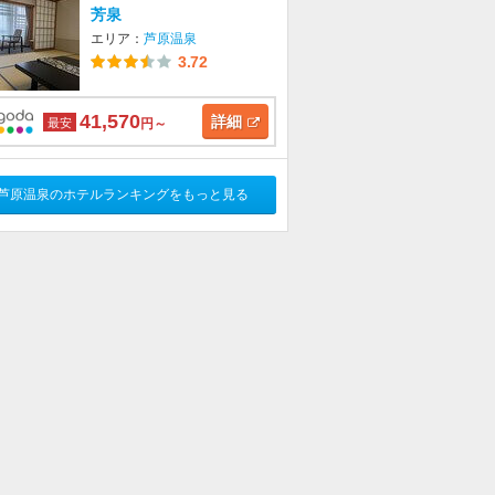
芳泉
エリア：
芦原温泉
3.72
41,570
詳細
最安
円～
芦原温泉のホテルランキングをもっと見る