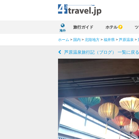
旅行ガイド
ホテル
ツ
海外
ホーム
>
国内
>
北陸地方
>
福井県
>
芦原温泉
>
芦原温泉旅行記（ブログ） 一覧に戻