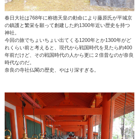
春日大社は768年に称徳天皇の勅命により藤原氏が平城京
の鎮護と繁栄を願って創建した約1300年近い歴史を持つ
神社。
今回の旅でちょいちょい出てくる1200年とか1300年がど
れくらい前と考えると、現代から戦国時代を見たら約400
年前だけど、その戦国時代の人から更に２倍昔なのが奈良
時代なのだ。
奈良の寺社仏閣の歴史、やはり深すぎる。