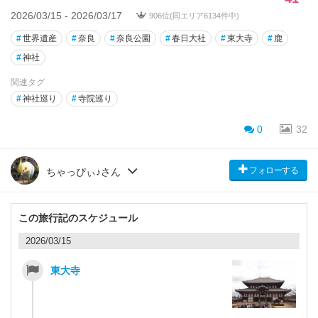
2026/03/15 - 2026/03/17
906位(同エリア6134件中)
#
世界遺産
#
奈良
#
奈良公園
#
春日大社
#
東大寺
#
鹿
#
神社
関連タグ
#
神社巡り
#
寺院巡り
0
32
フォローする
ちゃっぴぃ♪さん
この旅行記のスケジュール
2026/03/15
東大寺