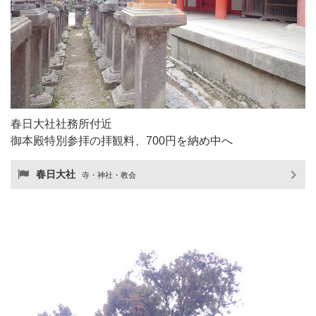
春日大社社務所付近
御本殿特別参拝の拝観料、700円を納め中へ
春日大社
寺・神社・教会