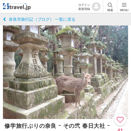
ログイン
新規登録
検索
MENU
奈良市旅行記（ブログ） 一覧に戻る
修学旅行ぶりの奈良 ｰ その弐 春日大社 ｰ
41