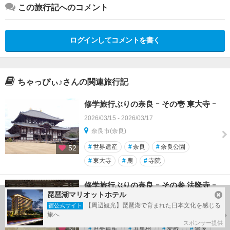
この旅行記へのコメント
ログインしてコメントを書く
ちゃっぴぃ♪さんの関連旅行記
修学旅行ぶりの奈良 ｰ その壱 東大寺 ｰ
2026/03/15 - 2026/03/17
奈良市(奈良)
#
世界遺産
#
奈良
#
奈良公園
52
#
東大寺
#
鹿
#
寺院
修学旅行ぶりの奈良 ｰ その参 法隆寺 ｰ
琵琶湖マリオットホテル
2026/03/15 - 2026/03/17
【周辺観光】琵琶湖で育まれた日本文化を感じる
宿公式サイト
斑鳩・法隆寺周辺(奈良)
旅へ
スポンサー提供
#
世界遺産
#
五重塔
#
夢殿
#
奈良
50