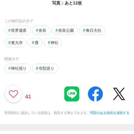
写真：あと
12
枚
この旅行記のタグ
#
世界遺産
#
奈良
#
奈良公園
#
春日大社
#
東大寺
#
鹿
#
神社
関連タグ
#
神社巡り
#
寺院巡り
41
利用規約に違反している投稿は、報告する事ができます。
問題のある投稿を連絡する