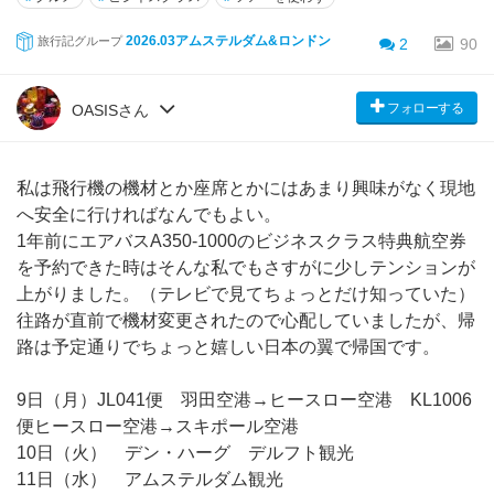
2026.03アムステルダム&ロンドン
旅行記グループ
2
90
フォローする
OASISさん
私は飛行機の機材とか座席とかにはあまり興味がなく現地
へ安全に行ければなんでもよい。
1年前にエアバスA350-1000のビジネスクラス特典航空券
を予約できた時はそんな私でもさすがに少しテンションが
上がりました。（テレビで見てちょっとだけ知っていた）
往路が直前で機材変更されたので心配していましたが、帰
路は予定通りでちょっと嬉しい日本の翼で帰国です。
9日（月）JL041便 羽田空港→ヒースロー空港 KL1006
便ヒースロー空港→スキポール空港
10日（火） デン・ハーグ デルフト観光
11日（水） アムステルダム観光