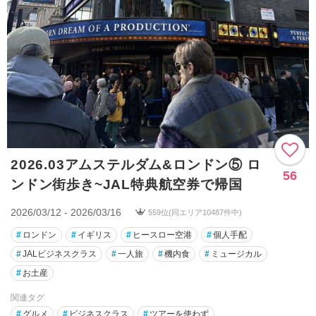
2026.03アムステルダム&ロンドン⑤ ロ
56
ンドン街歩き~JAL特典航空券で帰国
2026/03/12 - 2026/03/16
559位(同エリア10487件中)
#
ロンドン
#
イギリス
#
ヒースロー空港
#
個人手配
#
JALビジネスクラス
#
一人旅
#
機内食
#
ミュージカル
#
お土産
関連タグ
#
グルメ
#
ビジネスクラス
#
ツアーを使わず