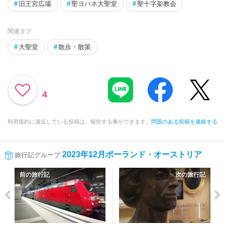
#
旧王宮広場
#
聖ヨハネ大聖堂
#
聖十字架教会
関連タグ
#
大聖堂
#
散歩・散策
4
利用規約に違反している投稿は、報告する事ができます。
問題のある投稿を連絡する
2023年12月ポーランド・オーストリア
旅行記グループ
前の旅行記
次の旅行記