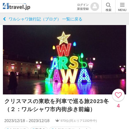
ログイン
新規登録
検索
MENU
ワルシャワ旅行記（ブログ） 一覧に戻る
クリスマスの東欧を列車で巡る旅2023冬
4
（２：ワルシャワ市内街歩き前編）
2023/12/18 - 2023/12/18
970位(同エリア1192件中)