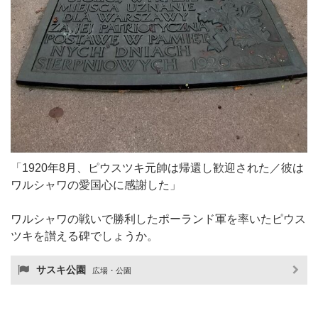
「1920年8月、ピウスツキ元帥は帰還し歓迎された／彼は
ワルシャワの愛国心に感謝した」
ワルシャワの戦いで勝利したポーランド軍を率いたピウス
ツキを讃える碑でしょうか。
サスキ公園
広場・公園