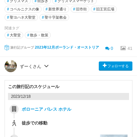
#
クリスマス
#
街歩き
#
クリスマスマーケット
#
コペルニクスの像
#
新世界通り
#
旧市街
#
旧王宮広場
#
聖ヨハネ大聖堂
#
聖十字架教会
関連タグ
#
大聖堂
#
散歩・散策
2023年12月ポーランド・オーストリア
旅行記グループ
0
41
フォローする
ずーくさん
この旅行記のスケジュール
2023/12/18
ポローニア パレス ホテル
徒歩での移動