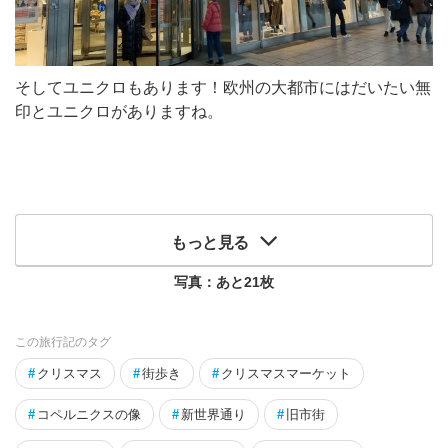
そしてユニクロもあります！欧州の大都市にはだいたい無
印とユニクロがありますね。
もっと見る
写真：あと
21
枚
この旅行記のタグ
#
クリスマス
#
街歩き
#
クリスマスマーケット
#
コペルニクスの像
#
新世界通り
#
旧市街