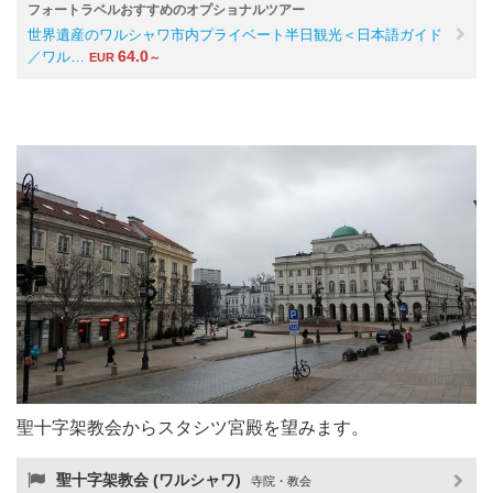
フォートラベルおすすめのオプショナルツアー
世界遺産のワルシャワ市内プライベート半日観光＜日本語ガイド
64.0
／ワル…
EUR
～
聖十字架教会からスタシツ宮殿を望みます。
聖十字架教会 (ワルシャワ)
寺院・教会