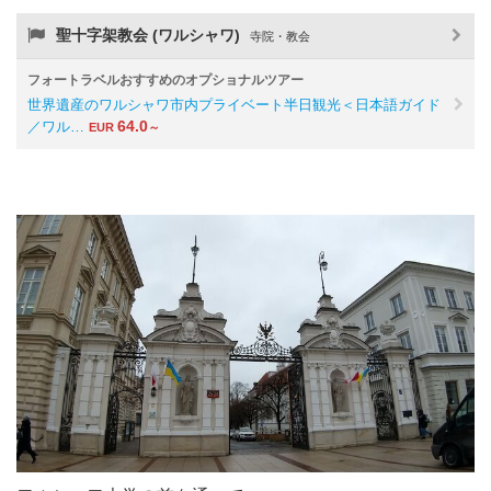
聖十字架教会 (ワルシャワ)
寺院・教会
フォートラベルおすすめのオプショナルツアー
世界遺産のワルシャワ市内プライベート半日観光＜日本語ガイド
64.0
／ワル…
EUR
～