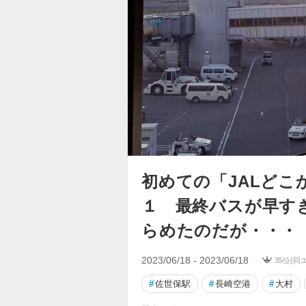
初めての「JALど
１ 最終バスが早す
らめたのだが・・・
2023/06/18 - 2023/06/18
35位(同
#
佐世保駅
#
長崎空港
#
大村