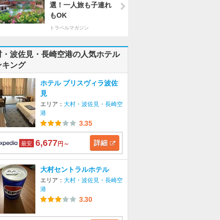
選！一人旅も子連れ
もOK
トラベルマガジン
村・波佐見・長崎空港の人気ホテル
ンキング
ホテル ブリスヴィラ波佐
見
エリア：
大村・波佐見・長崎空
港
3.35
6,677
詳細
最安
円～
大村セントラルホテル
エリア：
大村・波佐見・長崎空
港
3.30