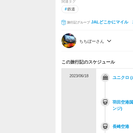
関連タグ
#
鉄道
JALどこかにマイル 2
旅行記グループ
ちちぼーさん
この旅行記のスケジュール
2023/06/18
ユニクロ 
羽田空港国
ンジ)
長崎空港