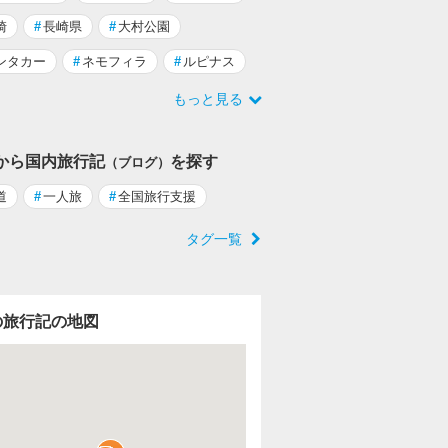
崎
#
長崎県
#
大村公園
ンタカー
#
ネモフィラ
#
ルピナス
もっと見る
から国内旅行記
を探す
（ブログ）
道
#
一人旅
#
全国旅行支援
タグ一覧
の旅行記の地図