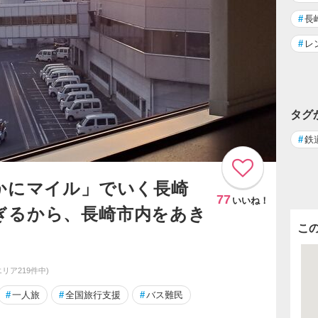
#
長
#
レ
タグ
#
鉄
こかにマイル」でいく長崎
77
いいね！
ぎるから、長崎市内をあき
こ
エリア219件中)
#
一人旅
#
全国旅行支援
#
バス難民