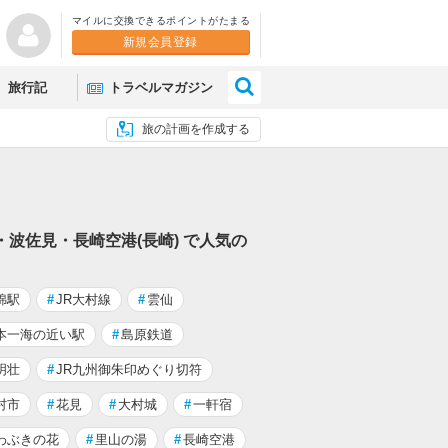
マイルに交換できるポイントがたまる
新規会員登録
×
旅行記
トラベルマガジン
旅の計画を作成する
・波佐見・長崎空港(長崎) で人気の
綿駅
#
JR大村線
#
雲仙
本一海の近い駅
#
島原鉄道
明壮
#
JR九州御朱印めぐり切符
村市
#
花見
#
大村城
#
一軒宿
わぶきの花
#
里山の湯
#
長崎空港