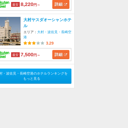
8,220
詳細
最安
円～
大村ヤスダオーシャンホテ
ル
エリア：
大村・波佐見・長崎空
港
3.29
7,500
詳細
最安
円～
村・波佐見・長崎空港のホテルランキングを
もっと見る