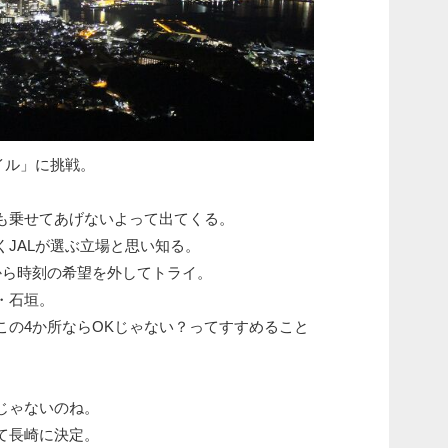
イル」に挑戦。
も乗せてあげないよって出てくる。
JALが選ぶ立場と思い知る。
から時刻の希望を外してトライ。
・石垣。
この4か所ならOKじゃない？ってすすめること
じゃないのね。
て長崎に決定。