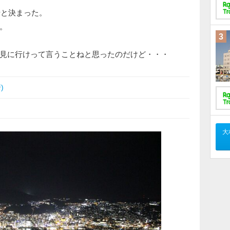
崎と決まった。
。
3
見に行けって言うことねと思ったのだけど・・・
)
大