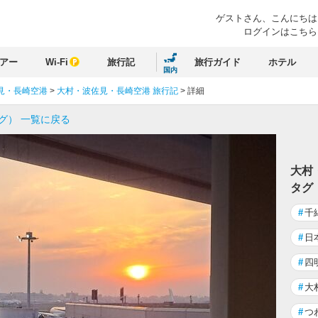
ゲストさん、
こんにちは
ログインはこちら
アー
Wi-Fi
旅行記
旅行ガイド
ホテル
国内
見・長崎空港
>
大村・波佐見・長崎空港 旅行記
>
詳細
グ） 一覧に戻る
大村
タグ
#
千
#
日
#
四
#
大
#
つ