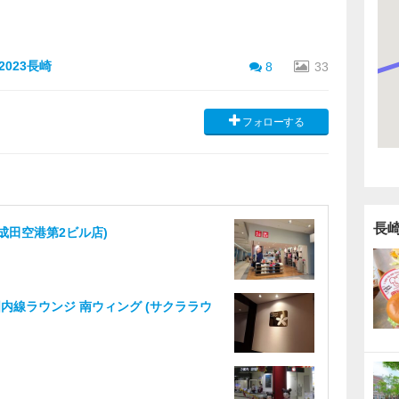
023長崎
8
33
フォローする
長
(成田空港第2ビル店)
内線ラウンジ 南ウィング (サクララウ