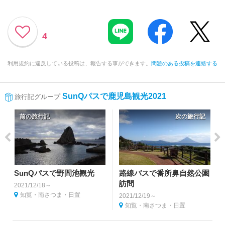
4
利用規約に違反している投稿は、報告する事ができます。
問題のある投稿を連絡する
SunQパスで鹿児島観光2021
旅行記グループ
前の旅行記
次の旅行記
SunQパスで野間池観光
路線バスで番所鼻自然公園
訪問
2021/12/18～
知覧・南さつま・日置
2021/12/19～
知覧・南さつま・日置