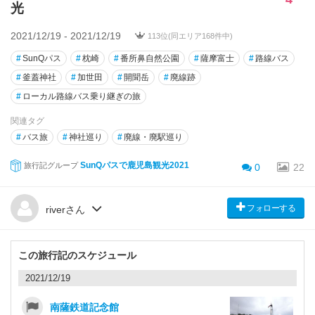
光
2021/12/19 - 2021/12/19
113位(同エリア168件中)
#
SunQパス
#
枕崎
#
番所鼻自然公園
#
薩摩富士
#
路線バス
#
釜蓋神社
#
加世田
#
開聞岳
#
廃線跡
#
ローカル路線バス乗り継ぎの旅
関連タグ
#
バス旅
#
神社巡り
#
廃線・廃駅巡り
SunQパスで鹿児島観光2021
旅行記グループ
0
22
フォローする
riverさん
この旅行記のスケジュール
2021/12/19
南薩鉄道記念館