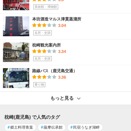
美術館・博物館
本坊酒造マルス津貫蒸溜所
3.04
名所・史跡
枕崎観光案内所
3.34
名所・史跡
路線バス（鹿児島交通）
3.36
乗り物
もっと見る
枕崎(鹿児島) で人気のタグ
#
郷土料理青葉
#
薩摩伝承館
#
民宿うなぎ湖畔