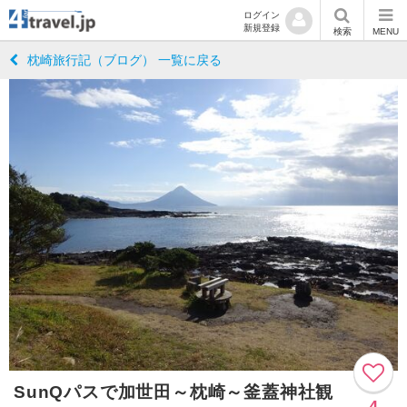
ログイン
新規登録
検索
MENU
枕崎旅行記（ブログ） 一覧に戻る
SunQパスで加世田～枕崎～釜蓋神社観
4