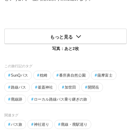
もっと見る
写真：あと
2
枚
この旅行記のタグ
#
SunQパス
#
枕崎
#
番所鼻自然公園
#
薩摩富士
#
路線バス
#
釜蓋神社
#
加世田
#
開聞岳
#
廃線跡
#
ローカル路線バス乗り継ぎの旅
関連タグ
#
バス旅
#
神社巡り
#
廃線・廃駅巡り