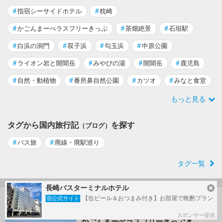
#
指宿シーサイドホテル
#
枕崎
#
かごんまーべラスフリーきっぷ
#
茶畑絶景
#
石垣駅
#
白浜の洞門
#
双子浜
#
勾玉浜
#
中原公園
#
ライオン岩と開聞岳
#
みやびの湯
#
開聞岳
#
鹿児島
#
自然・動植物
#
番所鼻自然公園
#
カツオ
#
みなと食堂
もっと見る
タグから国内旅行記
を探す
（ブログ）
#
バス旅
#
廃線・廃駅巡り
タグ一覧
長崎バスターミナルホテル
【缶ビール＆おつまみ付き】お部屋で晩酌プラン
宿公式サイト
枕崎(鹿児島) の旅行記
スポンサー提供
かごんまーべラスフリーきっぷ＃