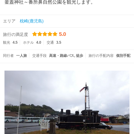
釜蓋神社～番所鼻自然公園を観光します。
エリア
枕崎(鹿児島)
5.0
旅行の満足度
観光
4.5
ホテル
4.0
交通
3.5
同行者
一人旅
交通手段
高速・路線バス
徒歩
旅行の手配内容
個別手配