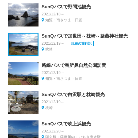
SunQパスで野間池観光
2021/12/18～
知覧・南さつま・日置
SunQパスで加世田～枕崎～釜蓋神社観光
2021/12/19～
現在の旅行記
枕崎
路線バスで番所鼻自然公園訪問
2021/12/19～
知覧・南さつま・日置
SunQパスで白沢駅と枕崎観光
2021/12/19～
枕崎
SunQパスで吹上浜観光
2021/12/20～
阿久根・薩摩川内・いちき串木野