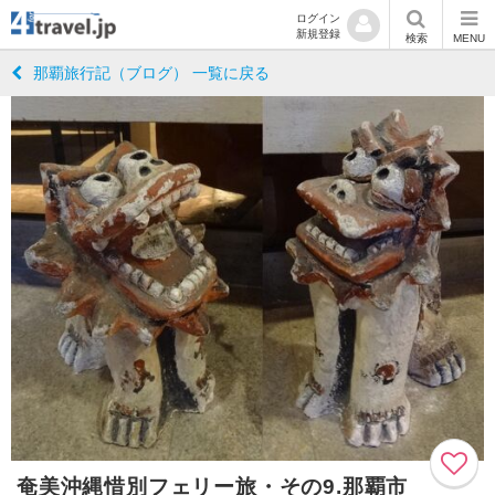
ログイン
新規登録
検索
MENU
那覇旅行記（ブログ） 一覧に戻る
奄美沖縄惜別フェリー旅・その9.那覇市