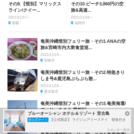
その8.【惜別】マリックス
その10.ピーチ3,860円の空
ライン/クイー...
旅&高速...
2021/11/17～
2021/11/18～
那覇
福岡市
奄美沖縄惜別フェリー旅・その1.ANAの空
旅&宮崎市内大衆食堂巡...
2021/11/15～
宮崎市
奄美沖縄惜別フェリー旅・その2.特急きり
しま号&鹿児島ぶらぶら散...
2021/11/15～
鹿児島市
奄美沖縄惜別フェリー旅・その3.奄美海運/
フェリーあまみ 乗船記...
ブルーオーシャン ホテル＆リゾート 宮古島
2021/11/15～
【公式限定】 ラグジュアリーステイ 朝食付き
宿公式サイト
鹿児島市
スポンサー提供