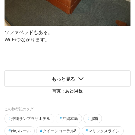
ソファベッドもある。
Wi-Fiつながります。
もっと見る
写真：あと
64
枚
この旅行記のタグ
#
沖縄サンプラザホテル
#
沖縄本島
#
那覇
#
ゆいレール
#
クイーンコーラル8
#
マリックスライン