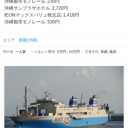
沖縄都市モノレール‥230円
沖縄サンプラザホテル‥2,720円
IEONマックスバリュ牧志店‥1,418円
沖縄都市モノレール‥530円
エリア
那覇(沖縄)
同行者
一人旅
一人あたり費用
5万円 - 10万円
交通手段
私鉄
徒歩