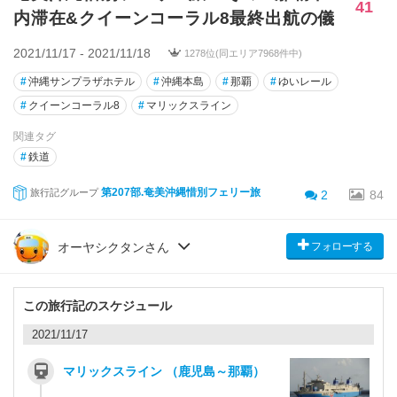
41
内滞在&クイーンコーラル8最終出航の儀
2021/11/17 - 2021/11/18
1278位(同エリア7968件中)
#
沖縄サンプラザホテル
#
沖縄本島
#
那覇
#
ゆいレール
#
クイーンコーラル8
#
マリックスライン
関連タグ
#
鉄道
第207部.奄美沖縄惜別フェリー旅
旅行記グループ
2
84
フォローする
オーヤシクタンさん
この旅行記のスケジュール
2021/11/17
マリックスライン （鹿児島～那覇）