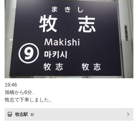
19:46
旭橋から6分‥
牧志で下車しました。
牧志駅
駅