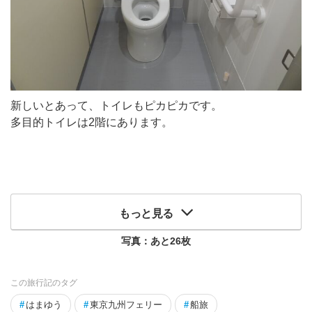
新しいとあって、トイレもピカピカです。
多目的トイレは2階にあります。
もっと見る
写真：あと
26
枚
この旅行記のタグ
#
はまゆう
#
東京九州フェリー
#
船旅