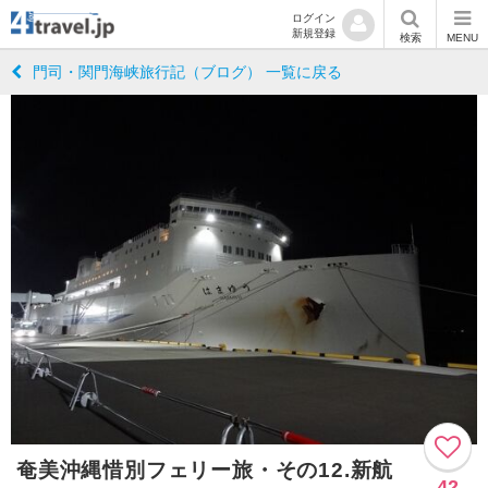
ログイン
新規登録
検索
MENU
門司・関門海峡旅行記（ブログ） 一覧に戻る
奄美沖縄惜別フェリー旅・その12.新航
42