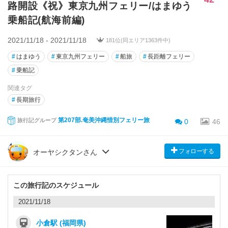
路開設《祝》東京九州フェリー/はまゆう
乗船記(航海前編)
2021/11/18 - 2021/11/18
181位(同エリア1363件中)
#
はまゆう
#
東京九州フェリー
#
船旅
#
長距離フェリー
#
乗船記
関連タグ
#
長期旅行
第207部.奄美沖縄惜別フェリー旅
旅行記グループ
0
46
フォローする
オーヤシクタンさん
この旅行記のスケジュール
2021/11/18
小倉駅 (福岡県)