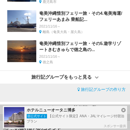
鹿児島市
奄美沖縄惜別フェリー旅・その4.奄美海運/
フェリーあまみ 乗船記...
2021/11/16～
離島（奄美大島・屋久島）
奄美沖縄惜別フェリー旅・その5.遊学リゾ
ートきむきゅらで徳之島の...
2021/11/16～
徳之島
旅行記グループをもっと見る
旅行記グループの作り方
オーヤシクタンさんの旅行記一覧
ホテルニューオータニ博多
【公式サイト限定】ANA・JALマイレージ付宿泊
宿公式サイト
プラン
スポンサー提供
この旅行記へのコメント