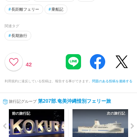
#
長距離フェリー
#
乗船記
関連タグ
#
長期旅行
42
利用規約に違反している投稿は、報告する事ができます。
問題のある投稿を連絡する
第207部.奄美沖縄惜別フェリー旅
旅行記グループ
前の旅行記
次の旅行記