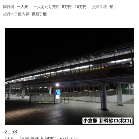
同行者
一人旅
一人あたり費用
5万円 - 10万円
交通手段
船
旅行の手配内容
個別手配
21:58