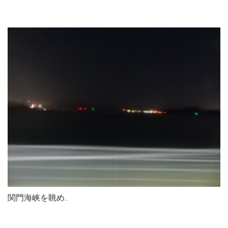
関門海峡を眺め‥