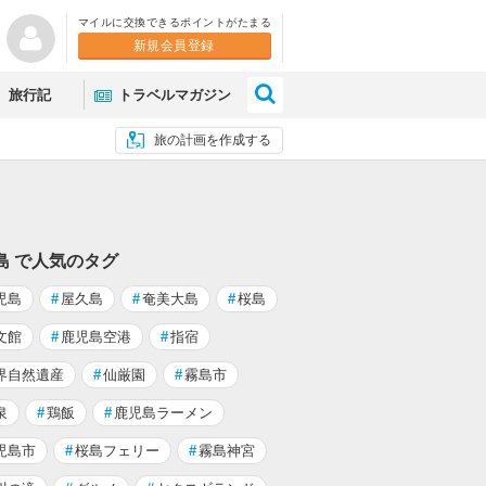
マイルに交換できるポイントがたまる
新規会員登録
×
旅行記
トラベルマガジン
旅の計画を作成する
島 で人気のタグ
児島
#
屋久島
#
奄美大島
#
桜島
文館
#
鹿児島空港
#
指宿
界自然遺産
#
仙厳園
#
霧島市
泉
#
鶏飯
#
鹿児島ラーメン
児島市
#
桜島フェリー
#
霧島神宮