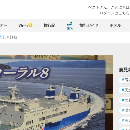
ゲストさん、
こんにちは
ログインはこちら
アー
Wi-Fi
旅行記
旅行ガイド
ホテル
国内
旅行記
>
詳細
鹿児
#
鹿
#
天
#
世
#
温
#
鹿