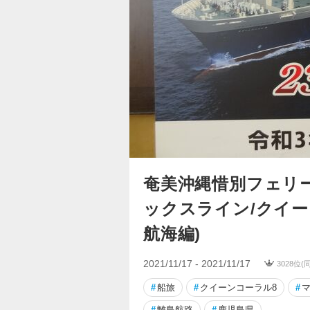
奄美沖縄惜別フェリー
ックスライン/クイー
航海編)
2021/11/17 - 2021/11/17
3028位(
#
船旅
#
クイーンコーラル8
#
#
離島航路
#
鹿児島県