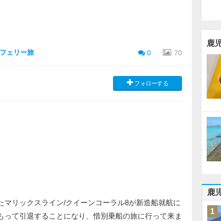
鹿
別フェリー旅
0
70
フォローする
鹿
たマリックスライン/クイーンコーラル8が新造船就航に
1
日をもって引退することになり、惜別乗船の旅に行って来ま