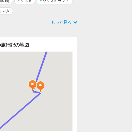
川の滝
#
グルメ
#
ヤクスギランド
じゃき
もっと見る
の旅行記の地図