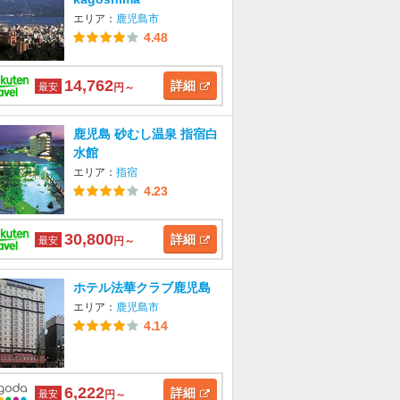
エリア：
鹿児島市
4.48
14,762
詳細
最安
円～
鹿児島 砂むし温泉 指宿白
水館
エリア：
指宿
4.23
30,800
詳細
最安
円～
ホテル法華クラブ鹿児島
エリア：
鹿児島市
4.14
6,222
詳細
最安
円～