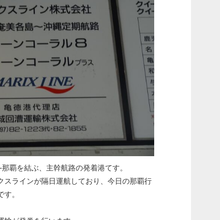
島-那覇を結ぶ、主幹航路の発着港てす。
クスラインが隔日運航しており、今日の那覇行
です。