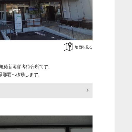
地図を見る
/亀徳新港船客待合所です。
県那覇へ移動します。