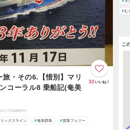
#
大
#
む
こ
旅・その6.【惜別】マリ
32
いいね！
ンコーラル8 乗船記(奄美
同エリア13226件中)
マリックスライン
#
奄美群島
#
貨客フェリー