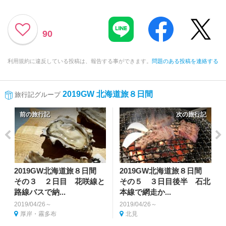
90
利用規約に違反している投稿は、報告する事ができます。
問題のある投稿を連絡する
2019GW 北海道旅８日間
旅行記グループ
前の旅行記
次の旅行記
2019GW北海道旅８日間
2019GW北海道旅８日間
その３ ２日目 花咲線と
その５ ３日目後半 石北
路線バスで納...
本線で網走か...
2019/04/26～
2019/04/26～
厚岸・霧多布
北見