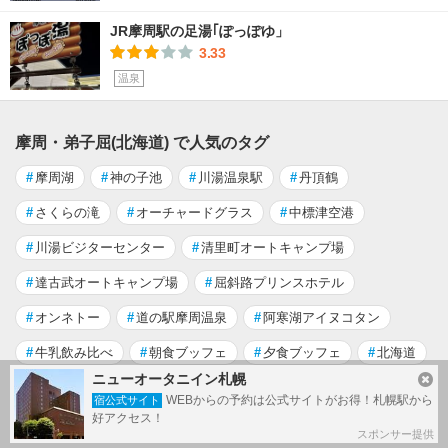
JR摩周駅の足湯｢ぽっぽゆ」
3.33
温泉
摩周・弟子屈(北海道) で人気のタグ
#
摩周湖
#
神の子池
#
川湯温泉駅
#
丹頂鶴
#
さくらの滝
#
オーチャードグラス
#
中標津空港
#
川湯ビジターセンター
#
清里町オートキャンプ場
#
達古武オートキャンプ場
#
屈斜路プリンスホテル
#
オンネトー
#
道の駅摩周温泉
#
阿寒湖アイヌコタン
#
牛乳飲み比べ
#
朝食ブッフェ
#
夕食ブッフェ
#
北海道
ニューオータニイン札幌
#
砂湯
#
白鳥
WEBからの予約は公式サイトがお得！札幌駅から
宿公式サイト
好アクセス！
もっと見る
スポンサー提供