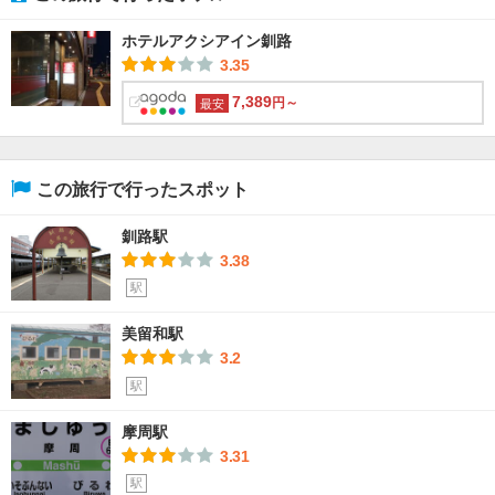
ホテルアクシアイン釧路
3.35
7,389
円～
最安
この旅行で行ったスポット
釧路駅
3.38
駅
美留和駅
3.2
駅
摩周駅
3.31
駅