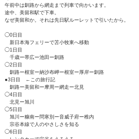
午前中は釧路から網走まで列車で向かいます。
途中、美留和駅で下車。
なぜ美留和か。それは先日駅ルーレットで引いたから。
◯0日目
新日本海フェリーで苫小牧東へ移動
◯1日目
千歳ー帯広ー池田ー釧路
◯2日目
釧路ー根室ー納沙布岬ー根室ー厚岸ー釧路
●3日目 ←この旅行記
釧路ー美留和ー摩周ー網走ー北見
◯4日目
北見ー旭川
◯5日目
旭川ー糠南ー問寒別ー音威子府ー稚内
宗谷本線で人のやさしさを知る
◯6日目