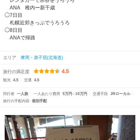
レンタカーで宗谷をうろうろ
ANA 稚内ー新千歳
◯7日目
札幌近郊きっぷでうろうろ
◯8日目
ANAで帰路
エリア
摩周・弟子屈(北海道)
4.5
旅行の満足度
観光
4.5
交通
4.5
同行者
一人旅
一人あたり費用
5万円 - 10万円
交通手段
JRローカル
旅行の手配内容
個別手配