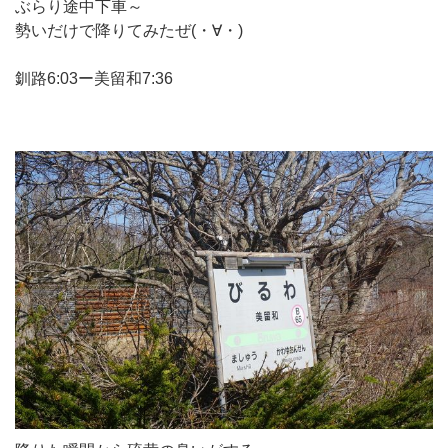
ぶらり途中下車～
勢いだけで降りてみたぜ(・∀・)
釧路6:03ー美留和7:36