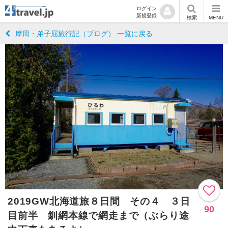
ログイン
新規登録
検索
MENU
摩周・弟子屈旅行記（ブログ） 一覧に戻る
2019GW北海道旅８日間 その４ ３日
90
目前半 釧網本線で網走まで（ぶらり途