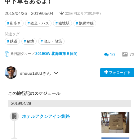
中下車もあるよ）
2019/04/26 - 2019/05/04
22位(同エリア391件中)
#
街歩き
#
鉄道・バス
#
秘境駅
#
釧網本線
関連タグ
#
鉄道
#
秘境
#
散歩・散策
2019GW 北海道旅８日間
旅行記グループ
10
73
フォローする
shuuu1983さん
この旅行記のスケジュール
2019/04/29
ホテルアクシアイン釧路