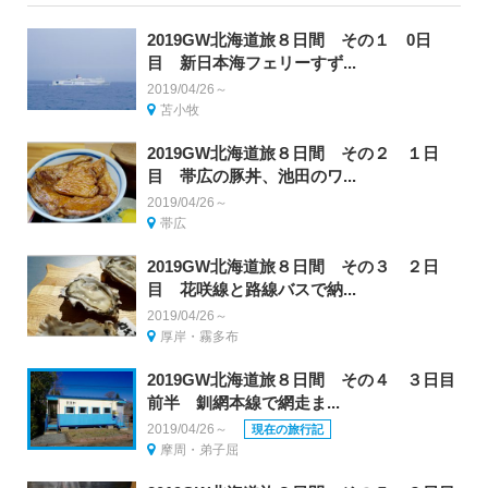
2019GW北海道旅８日間 その１ 0日
目 新日本海フェリーすず...
2019/04/26～
苫小牧
2019GW北海道旅８日間 その２ １日
目 帯広の豚丼、池田のワ...
2019/04/26～
帯広
2019GW北海道旅８日間 その３ ２日
目 花咲線と路線バスで納...
2019/04/26～
厚岸・霧多布
2019GW北海道旅８日間 その４ ３日目
前半 釧網本線で網走ま...
2019/04/26～
現在の旅行記
摩周・弟子屈