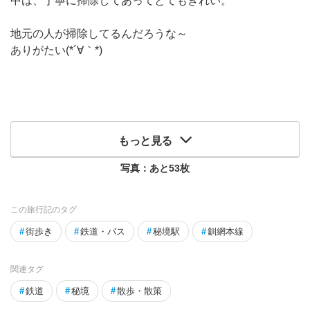
中は、丁寧に掃除してあってとてもきれい。
地元の人が掃除してるんだろうな～
ありがたい(*´∀｀*)
もっと見る
写真：あと
53
枚
この旅行記のタグ
#
街歩き
#
鉄道・バス
#
秘境駅
#
釧網本線
関連タグ
#
鉄道
#
秘境
#
散歩・散策