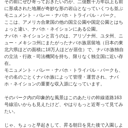
その前にぜひ寄っておきたいのが、二億数千万年以上も前
に形成された地層が奇妙な形の岩山となっていくつも並ぶ
モニュメント・バレー・ナバホ・トライバル・パーク。
ここは、アメリカ合衆国の他の国立公園や国定公園とはち
ょっと違い、ナバホ・ネイションにある公園。
ナバホ・ネイションと言うのは、アリゾナ州、ユタ州、ニ
ュー・メキシコ州にまたがったナバホ族居留地（日本の東
北六県ほどの面積に18万人ほどが居住）で、ナバホ族独自
の立法・行政・司法機関を持ち、限りなく独立国に近い存
在。
モニュメント・バレー・ナバホ・トライバル・パークも、
その名のごとくナバホ族によって管理・運営され、ナバ
ホ・ネイションの重要な収入源になっています。
そのパーク内の印象的な風景はこのあたりの幹線道路163
号線沿いからも見えたけど、やはりもっと近寄って見てみ
たい。
じゃ、ちょっと早起きして、昇る朝日を見た後で入園しよ