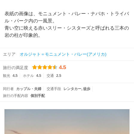
表紙の画像は、モニュメント・バレー・ナバホ・トライバ
ル・パーク内の一風景。
青い空に映える赤いスリー・シスターズと呼ばれる三本の
岩の柱が印象的。
エリア
オルジャト＝モニュメント・バレー(アメリカ)
4.5
旅行の満足度
観光
4.5
ホテル
4.5
交通
2.5
同行者
カップル・夫婦
交通手段
レンタカー
徒歩
旅行の手配内容
個別手配