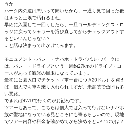
うか。
パーク内の道は悪いって聞いたから、一通り見て回った後
はきっと土埃で汚れるよね。
早めに入園して一回りしたら、一旦ゴールディングス・ロ
ッジに戻ってシャワーを浴び直してからチェックアウトす
るといいんじゃない？
…と話は決まって出かけてみます。
モニュメント・バレー・ナバホ・トライバル・パークに
は、バレー・ドライブという一周約27kmのドライブ・コ
ースがあって観光の目玉になっています。
最初に公園入口でチケット（車一台につき20ドル）を買え
ば、個人でも車を乗り入れられますが、未舗装で凸凹も多
い悪路。
できれば4WDで行くのがお勧めです。
ツアーもあって、こちらは個人では入って行けないナバホ
族の聖地になっている見どころにも寄るらしいので、現地
でツアー内容や料金を確かめてから決めるといいのでは？