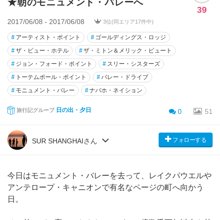
★朝のモニュメント・バレーへ
39
2017/06/08 - 2017/06/08
3位(同エリア17件中)
#
アーティスト・ポイント
#
ゴールディングス・ロッジ
#
ザ・ビュー・ホテル
#
ザ・ミトン＆メリック・ビュート
#
ジョン・フォード・ポイント
#
スリー・シスターズ
#
トーテムポール・ポイント
#
バレー・ドライブ
#
モニュメント・バレー
#
ナバホ・ネイション
日の出・夕日
旅行記グループ
0
51
フォローする
SUR SHANGHAIさん
今日はモニュメント・バレーを去って、レイクパウエルや
アンテロープ・キャニオンで有名なページの町へ向かう
日。