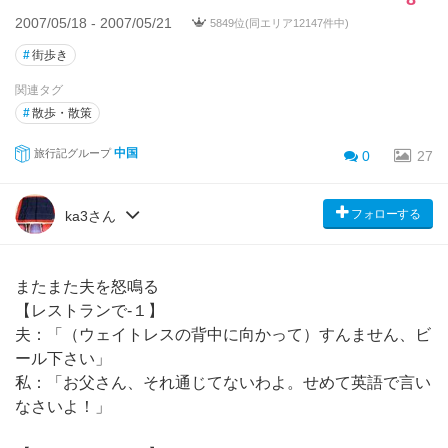
2007/05/18 - 2007/05/21
5849位(同エリア12147件中)
#
街歩き
関連タグ
#
散歩・散策
中国
旅行記グループ
0
27
フォローする
ka3さん
またまた夫を怒鳴る
【レストランで-１】
夫：「（ウェイトレスの背中に向かって）すんません、ビ
ール下さい」
私：「お父さん、それ通じてないわよ。せめて英語で言い
なさいよ！」