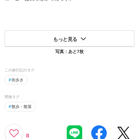
もっと見る
写真：あと
7
枚
この旅行記のタグ
#
街歩き
関連タグ
#
散歩・散策
8