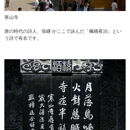
寒山寺
唐の時代の詩人、張継 がここで詠んだ「楓橋夜泊」とい
う詩で有名です。