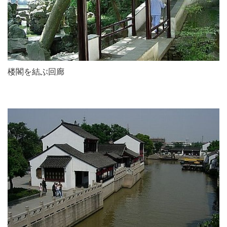
楼閣を結ぶ回廊