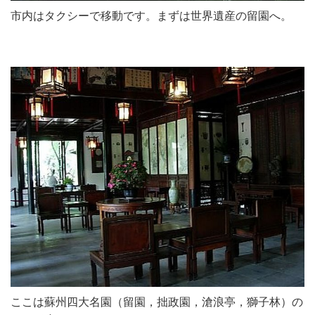
市内はタクシーで移動です。まずは世界遺産の留園へ。
ここは蘇州四大名園（留園，拙政園，滄浪亭，獅子林）の