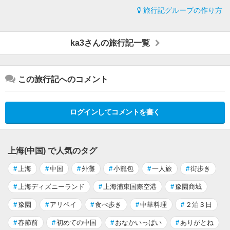
旅行記グループの作り方
ka3さんの旅行記一覧
この旅行記へのコメント
ログインしてコメントを書く
上海(中国) で人気のタグ
#
上海
#
中国
#
外灘
#
小籠包
#
一人旅
#
街歩き
#
上海ディズニーランド
#
上海浦東国際空港
#
豫園商城
#
豫園
#
アリペイ
#
食べ歩き
#
中華料理
#
２泊３日
#
春節前
#
初めての中国
#
おなかいっぱい
#
ありがとね