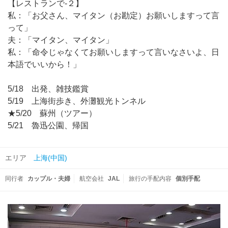
【レストランで-２】
私：「お父さん、マイタン（お勘定）お願いしますって言
って」
夫：「マイタン、マイタン」
私：「命令じゃなくてお願いしますって言いなさいよ、日
本語でいいから！」
5/18 出発、雑技鑑賞
5/19 上海街歩き、外灘観光トンネル
★5/20 蘇州（ツアー）
5/21 魯迅公園、帰国
エリア
上海(中国)
同行者
カップル・夫婦
航空会社
JAL
旅行の手配内容
個別手配