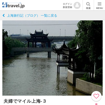
ログイン
新規登録
検索
MENU
上海旅行記（ブログ） 一覧に戻る
夫婦でマイル上海-３
8