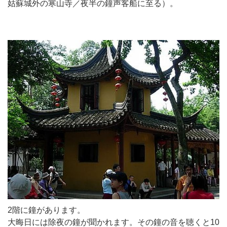
姑蘇城外の寒山寺／夜半の鐘声客船に至る）。
2階に鐘があります。
大晦日には除夜の鐘が聞かれます。その鐘の音を聴くと10