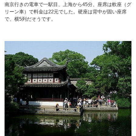
南京行きの電車で一駅目、上海から45分、座席は軟座（グ
リーン車）で料金は22元でした。硬座は背中が固い座席
で、横5列だそうです。