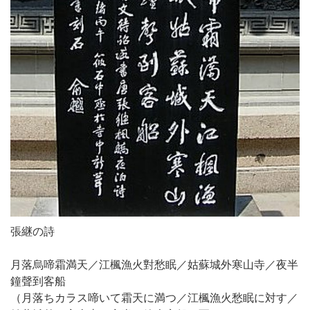
張継の詩
月落烏啼霜満天／江楓漁火對愁眠／姑蘇城外寒山寺／夜半
鐘聲到客船
（月落ちカラス啼いて霜天に満つ／江楓漁火愁眠に対す／