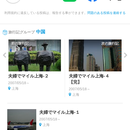
利用規約に違反している投稿は、報告する事ができます。
問題のある投稿を連絡する
中国
旅行記グループ
前の旅行記
次の旅行記
夫婦でマイル上海-２
夫婦でマイル上海-４
【完】
2007/05/18～
上海
2007/05/18～
上海
夫婦でマイル上海-１
2007/05/18～
上海