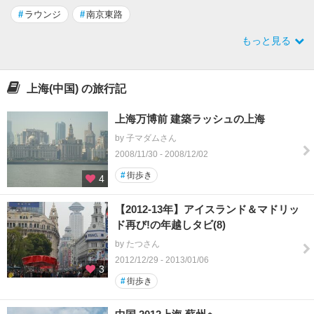
#
ラウンジ
#
南京東路
もっと見る
上海(中国) の旅行記
上海万博前 建築ラッシュの上海
by 子マダムさん
2008/11/30 - 2008/12/02
#
街歩き
4
【2012‐13年】アイスランド＆マドリッ
ド再び!の年越しタビ(8)
by たつさん
2012/12/29 - 2013/01/06
3
#
街歩き