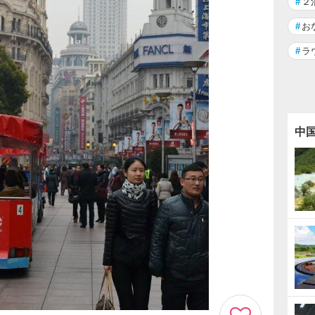
#
２
#
お
#
ラ
中