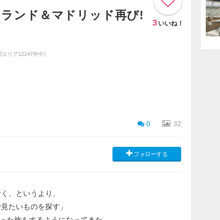
イスランド＆マドリッド再び!
3
いいね！
(同エリア12147件中)
0
32
フォローする
行く、というより、
で見たいものを探す」
った旅をするようになってきた。