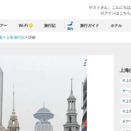
ゲストさん、
こんにちは
ログインはこちら
アー
Wi-Fi
旅行記
旅行ガイド
ホテル
国内
海
>
上海 旅行記
>
詳細
上海
#
上
#
一
#
上
#
上
#
ア