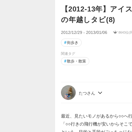
【2012‐13年】ア
の年越しタビ(8)
2012/12/29 - 2013/01/06
8643位
#
街歩き
関連タグ
#
散歩・散策
たつさん
最近、見たいモノがあるから○○へ
「○○行きの飛行機が安いからそこ
という、目的と手段がごっちゃにな