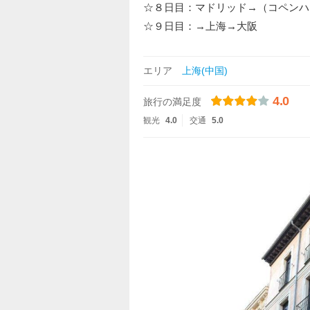
☆８日目：マドリッド→（コペンハ
☆９日目：→上海→大阪
エリア
上海(中国)
4.0
旅行の満足度
観光
4.0
交通
5.0