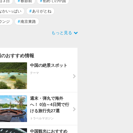
泊３日
#
春節前
#
初めての中国
なかいっぱい
#
ありがとね
ウンジ
#
南京東路
もっと見る
国のおすすめ情報
中国の絶景スポット
テーマ
週末・弾丸で海外
へ！ 0泊～4日間で行
ける旅行先27選
トラベルマガジン
中国観光におすすめ