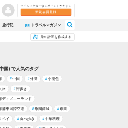
マイルに交換できるポイントがたまる
新規会員登録
×
旅行記
トラベルマガジン
旅の計画を作成する
(中国) で人気のタグ
海
#
中国
#
外灘
#
小籠包
人旅
#
街歩き
海ディズニーランド
海浦東国際空港
#
豫園商城
#
豫園
リペイ
#
食べ歩き
#
中華料理