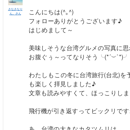
さなさなり
こんにちは(^｡^)
ん。さん
フォローありがとうございます♪
はじめまして～
美味しそうな台湾グルメの写真に思
お腹ぐぅ～ってなりそう╰(*´︶`*)
わたしもこの冬に台湾旅行(台北)を
も楽しく拝見しました♪
文章も読みやすくて、ほっこりしま
飛行機が引き返すってビックリですね
あ、台湾の大きなカタツムリは