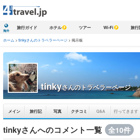
旅行ガイド
ホテル
ツアー
Wi-Fi
旅行
海外
ホーム
>
tinkyさんのトラベラーページ
>
掲示板
tinky
さんのトラベラーページ
メイン
旅行記
写真
クチコミ
Q&A
行ってきます
tinkyさんへのコメント一覧
全10件