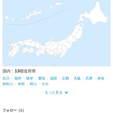
13
国内：
都道府県
石川
福井
岐阜
愛知
滋賀
京都
大阪
兵庫
奈良
和歌山
鳥取
岡山
大分
もっと見る
フォロー（1）