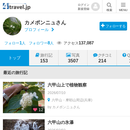
ログイン
新規登録
検索
MENU
カメポンニュさん
フォローする
プロフィール
1
8
137,087
フォロー
人
フォロワー
人
アクセス
旅行記
写真
クチコミ
トップ
153
3507
214
最近の旅行記
六甲山上で植物観察
2026/07/10
六甲山・摩耶山周辺(兵庫)
by カメポンニュさん
12
六甲山の氷瀑