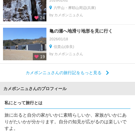
2026/02/02
六甲山・摩耶山周辺(兵庫)
by カメポンニュさん
24
亀の瀬へ地滑り地形を見に行く
2026/01/18
信貴山(奈良)
by カメポンニュさん
19
カメポンニュさんの旅行記をもっと見る
カメポンニュさんのプロフィール
私にとって旅行とは
旅に出ると自分の家がいかに素晴らしいか、家族がいかにあ
りがたいかが分かります。自分の知見が広がるのは楽しいで
すよ。