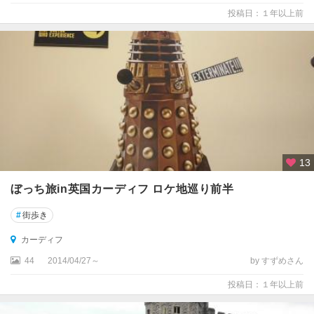
ム
投稿日：１年以上前
ブ
ラ
イ
ト
ン
ブ
ラ
ッ
13
ク
ぼっち旅in英国カーディフ ロケ地巡り前半
プ
ー
#
街歩き
ル
カーディフ
ブ
44
2014/04/27～
by すずめさん
リ
ス
投稿日：１年以上前
ト
ル