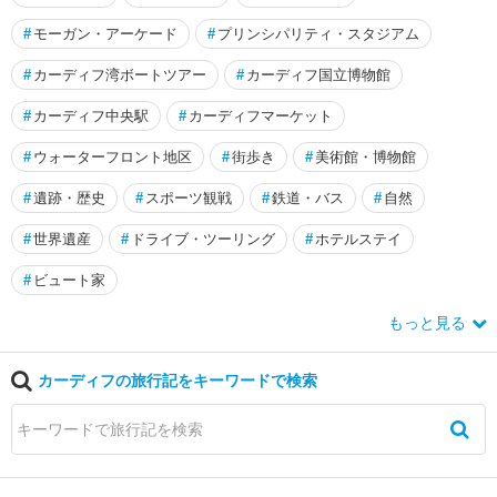
#
モーガン・アーケード
#
プリンシパリティ・スタジアム
マ
ン
#
カーディフ湾ボートツアー
#
カーディフ国立博物館
島
#
カーディフ中央駅
#
カーディフマーケット
ヨ
ー
#
ウォーターフロント地区
#
街歩き
#
美術館・博物館
ク
#
遺跡・歴史
#
スポーツ観戦
#
鉄道・バス
#
自然
ヨ
#
世界遺産
#
ドライブ・ツーリング
#
ホテルステイ
ー
ク
#
ビュート家
シ
ャ
もっと見る
ー
・
カーディフの旅行記をキーワードで検索
デ
イ
ル
ズ
国