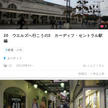
グ
ズ
ベ
ル
7
フ
ァ
20 ウエルズへ行こうの3 カーディフ・セントラル駅
ス
編
ト
#
鉄道・バス
ペ
ン
カーディフ
ザ
12
2012/09/14～
by ふらどくさん
ン
ス
投稿日：１年以上前
ボ
ー
ン
マ
ス