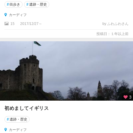
#
街歩き
#
遺跡・歴史
コ
カーディフ
ベ
15
2017/12/27～
by ふわふわさん
ン
ト
投稿日：１年以上前
リ
ー
コ
ル
チ
ェ
ス
タ
ー
3
コ
初めましてイギリス
ン
ウ
#
遺跡・歴史
ィ
カーディフ