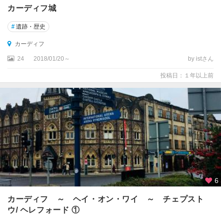
グ
カーディフ城
ロ
ス
#
遺跡・歴史
タ
ー
カーディフ
24
2018/01/20～
by istさん
ケ
ズ
投稿日：１年以上前
ウ
ィ
ッ
ク
コ
ッ
ツ
ウ
ォ
6
ル
カーディフ ～ ヘイ・オン・ワイ ～ チェプスト
ズ
ウ/ ヘレフォード ①
地
方