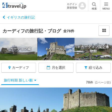
ログイン
新規登録
閉
検索
MENU
じ
る
イギリスの旅行記
カーディフの旅行記・ブログ
全78件
イ
# カーディフ国立博
# カーディフ城
# ウェールズ
ギ
物館
リ
ス
へ
カーディフ
月を選択
絞り込み
戻
る
旅行時期 新しい順
78
件
(1ページ目)
★