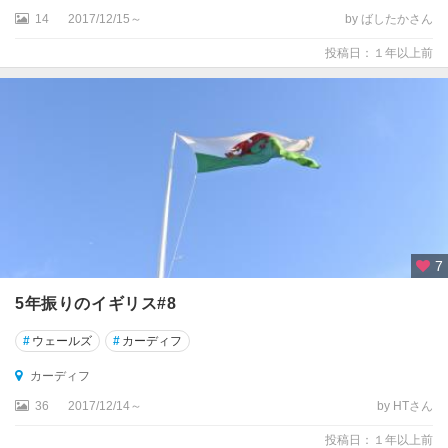
サ
14
2017/12/15～
by ばしたかさん
ウ
投稿日：１年以上前
サ
ン
プ
ト
ン
シ
ェ
フ
ィ
ー
7
ル
5年振りのイギリス#8
ド
#
ウェールズ
#
カーディフ
シ
ュ
カーディフ
ル
36
2017/12/14～
by HTさん
ー
ズ
投稿日：１年以上前