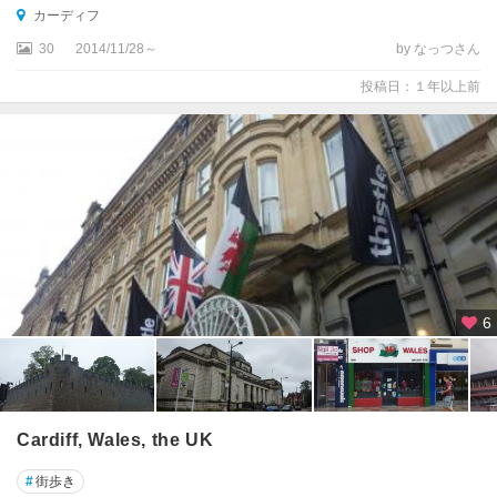
ア
カーディフ
ズ
30
2014/11/28～
by なっつさん
国
立
投稿日：１年以上前
公
園
周
辺
ノ
ー
リ
ッ
ジ
6
ハ
ロ
ゲ
イ
Cardiff, Wales, the UK
ト
#
街歩き
ハ