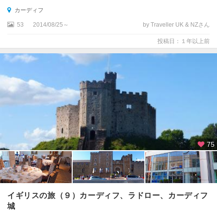
ワ
カーディフ
ー
53
2014/08/25～
by Traveller UK & NZさん
ス
投稿日：１年以上前
ハ
ン
プ
ト
ン
・
コ
ー
ト
・
75
パ
レ
ス
周
辺
イギリスの旅（９）カーディフ、ラドロー、カーディフ
城
バ