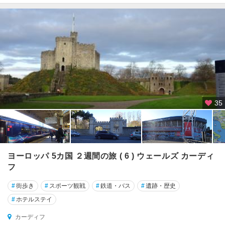
ベ
リ
ー
ジ
ャ
ー
ジ
ー
島
35
ス
ウ
ォ
ン
ヨーロッパ 5カ国 ２週間の旅 ( 6 ) ウェールズ カーディ
ジ
フ
ー
#
街歩き
#
スポーツ観戦
#
鉄道・バス
#
遺跡・歴史
ス
#
ホテルステイ
カ
イ
カーディフ
島