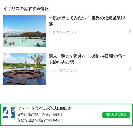
立
公
イギリスのおすすめ情報
園
一度は行ってみたい！ 世界の絶景温泉12
周
選
辺
トラベルマガジン
ラ
イ
週末・弾丸で海外へ！ 0泊～4日間で行け
リ
る旅行先27選
ッ
チ
トラベルマガジン
モ
ン
ド
リ
ー
フォートラベル公式LINE＠
ズ
日常に旅の楽しみをお届け！
友だち追加で旅行情報をGET
リ
ー