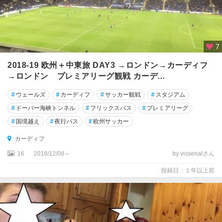
リ
ス
イ
プ
7
ス
2018-19 欧州＋中東旅 DAY3 →ロンドン→カーディフ
ウ
ィ
→ロンドン プレミアリーグ観戦 カーデ...
ッ
#
ウェールズ
#
カーディフ
#
サッカー観戦
#
スタジアム
チ
#
ドーバー海峡トンネル
#
フリックスバス
#
プレミアリーグ
イ
#
国境越え
#
夜行バス
#
欧州サッカー
ン
グ
カーディフ
ラ
16
2018/12/08～
by vissenalさん
ン
ド
投稿日：１年以上前
イ
ン
バ
ネ