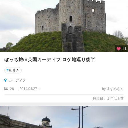
プ
リ
マ
ス
プ
ー
11
・
カ
ぼっち旅in英国カーディフ ロケ地巡り後半
ン
ト
#
街歩き
リ
カーディフ
ー
28
2014/04/27～
by すずめさん
ヘ
投稿日：１年以上前
イ
ス
テ
ィ
ン