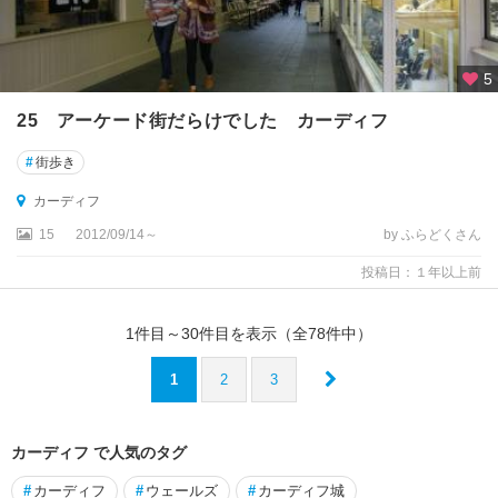
ポ
ー
ツ
5
マ
ス
25 アーケード街だらけでした カーディフ
ポ
#
街歩き
ー
カーディフ
ト
ラ
15
2012/09/14～
by ふらどくさん
ッ
投稿日：１年以上前
シ
ュ
1
件目～
30
件目を表示（全
78
件中）
マ
ン
1
2
3
チ
ェ
ス
カーディフ で人気のタグ
タ
ー
#
カーディフ
#
ウェールズ
#
カーディフ城