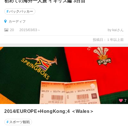
初めての海外一人旅 イギリス編 3日目
ス
ル
#
バックパッカー
ノ
カーディフ
ッ
20
2015/03/03～
by kaiさん
テ
ィ
投稿日：１年以上前
ン
ガ
ム
ノ
ー
ス
・
ヨ
ー
7
ク
2014/EUROPE+HongKong;4 ＜Wales＞
・
ム
#
スポーツ観戦
ー