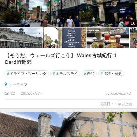
ィ
ン
チ
ェ
16
ス
タ
ー
ウ
【そうだ、ウェールズ行こう】 Wales古城紀行-1
ィ
Cardiff近郊
ン
#
ドライブ・ツーリング
#
ホテルステイ
#
自然
#
遺跡・歴史
ブ
ル
カーディフ
ド
ン
32
2018/07/27～
by kazuwoxさん
投稿日：１年以上前
ウ
ェ
ー
ル
ズ