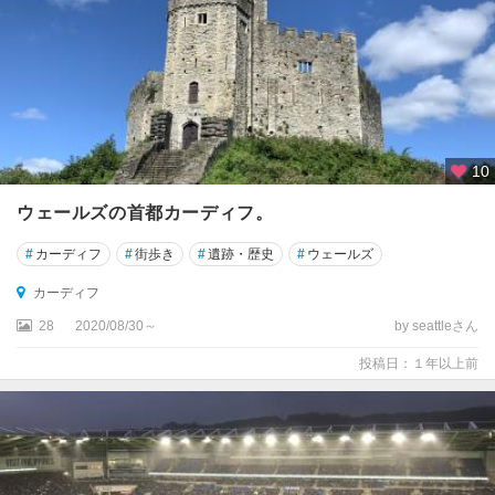
★
ロ
ン
ド
ン
10
ア
バ
ウェールズの首都カーディフ。
デ
ィ
#
カーディフ
#
街歩き
#
遺跡・歴史
#
ウェールズ
ー
ン
カーディフ
28
2020/08/30～
by seattleさん
ア
ー
投稿日：１年以上前
マ
ー
イ
ギ