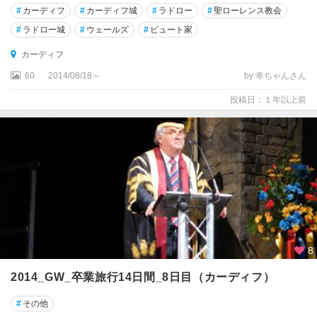
ン
#
カーディフ
#
カーディフ城
#
ラドロー
#
聖ローレンス教会
ガ
#
ラドロー城
#
ウェールズ
#
ビュート家
ー
カーディフ
バ
60
2014/08/18～
by 幸ちゃんさん
ー
ス
投稿日：１年以上前
バ
ー
ミ
ン
ガ
ム
パ
ー
8
ス
2014_GW_卒業旅行14日間_8日目（カーディフ）
ピ
#
その他
ト