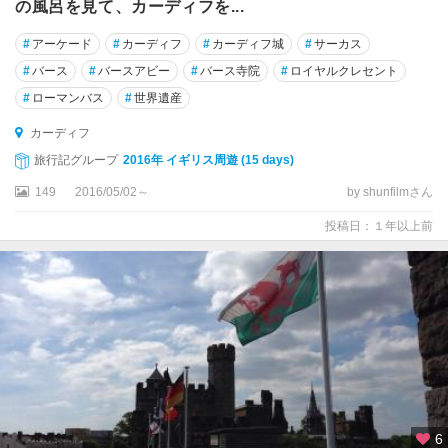
の風呂を見て、カーディフを...
ズ
ベ
#
アーケード
#
カーディフ
#
カーディフ城
#
サーカス
リ
#
バース
#
バースアビー
#
バース寺院
#
ロイヤルクレセント
ー
#
ローマンバス
#
世界遺産
ダ
カーディフ
ラ
ム
旅行記グループ
2016年 イギリス周遊 (15 days)
149
2016/05/02～
by shunfilmさん
ダ
ー
投稿日：１年以上前
ビ
ー
チ
ェ
ス
タ
ー
チ
6