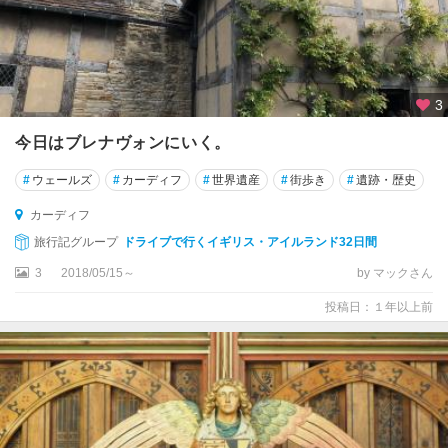
エ
ク
セ
タ
3
ー
今日はブレナヴォンにいく。
エ
ニ
#
ウェールズ
#
カーディフ
#
世界遺産
#
街歩き
#
遺跡・歴史
ス
キ
カーディフ
レ
旅行記グループ
ドライブで行くイギリス・アイルランド32日間
ン
3
2018/05/15～
by マックさん
カ
投稿日：１年以上前
ナ
ー
ヴ
ォ
ン
カ