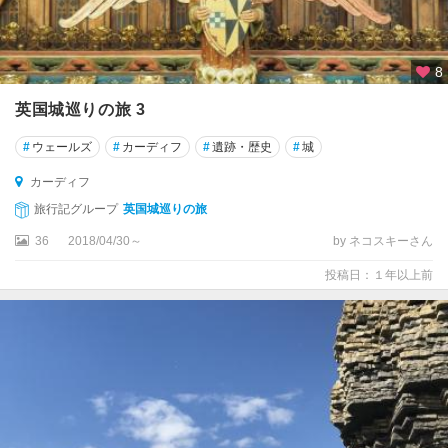
ン
タ
ベ
8
リ
ー
英国城巡りの旅 3
カ
#
ウェールズ
#
カーディフ
#
遺跡・歴史
#
城
ー
カーディフ
デ
ィ
旅行記グループ
英国城巡りの旅
フ
36
2018/04/30～
by ネコスキーさん
カ
投稿日：１年以上前
ー
ラ
イ
ル
ガ
ー
ン