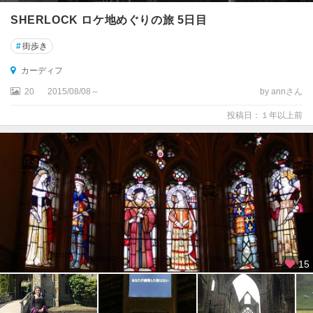
ェ
ル
SHERLOCK ロケ地めぐりの旅 5日目
ト
#
街歩き
ナ
ム
カーディフ
デ
20
2015/08/08～
by annさん
リ
投稿日：１年以上前
ー
(
ロ
ン
ド
ン
デ
リ
ー
)
15
ト
ー
キ