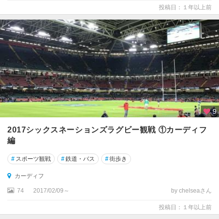
ォ
投稿日：１年以上前
ー
ド
ア
ポ
ン
エ
イ
ボ
ン
9
ス
ト
2017シックスネーションズラグビー観戦 ①カーディフ
ー
編
ク
#
スポーツ観戦
#
鉄道・バス
#
街歩き
・
オ
カーディフ
ン
・
74
2017/02/09～
by chelseaさん
ト
投稿日：１年以上前
レ