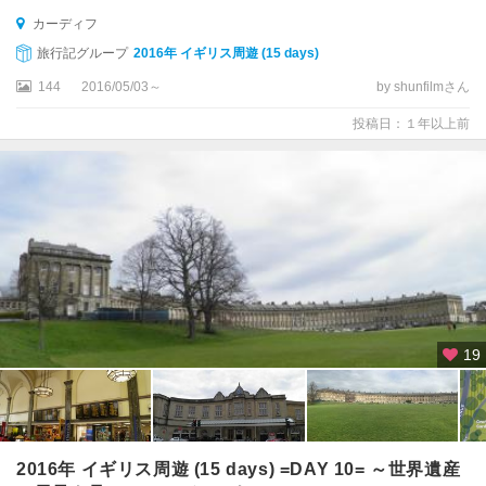
タ
カーディフ
ー
旅行記グループ
2016年 イギリス周遊 (15 days)
ズ
144
2016/05/03～
by shunfilmさん
周
辺
投稿日：１年以上前
セ
ン
ト
・
ア
ン
ド
リ
ュ
19
ー
ズ
ソ
ー
2016年 イギリス周遊 (15 days) =DAY 10= ～世界遺産
ル