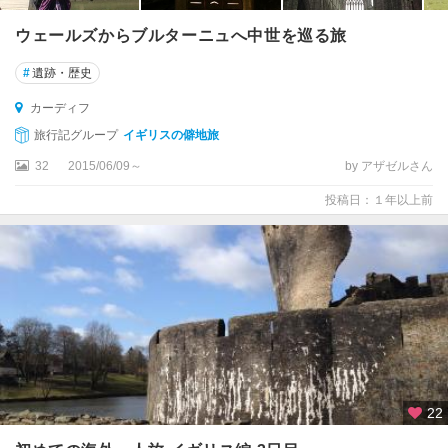
ー
ウェールズからブルターニュへ中世を巡る旅
ド
#
遺跡・歴史
ッ
ク
カーディフ
ラ
旅行記グループ
イギリスの僻地旅
ン
ズ
32
2015/06/09～
by アザゼルさん
投稿日：１年以上前
ド
ー
ヴ
ァ
ー
ニ
ュ
ー
キ
22
ャ
ッ