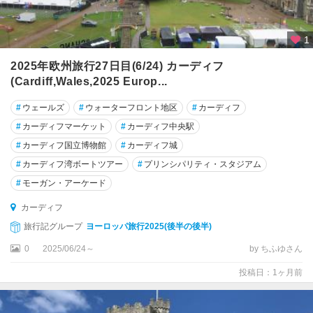
★
1
ケ
ン
2025年欧州旅行27日目(6/24) カーディフ
ブ
(Cardiff,Wales,2025 Europ...
リ
ッ
#
ウェールズ
#
ウォーターフロント地区
#
カーディフ
ジ
#
カーディフマーケット
#
カーディフ中央駅
★
#
カーディフ国立博物館
#
カーディフ城
湖
#
カーディフ湾ボートツアー
#
プリンシパリティ・スタジアム
水
#
モーガン・アーケード
地
方
カーディフ
旅行記グループ
ヨーロッパ旅行2025(後半の後半)
★
リ
0
2025/06/24～
by ちふゆさん
バ
投稿日：1ヶ月前
プ
ー
ル