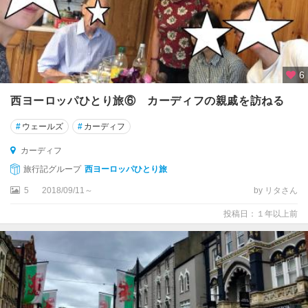
ス
イ
ー
リ
6
ー
西ヨーロッパひとり旅⑥ カーディフの親戚を訪ねる
ウ
#
ウェールズ
#
カーディフ
ィ
ン
カーディフ
ザ
旅行記グループ
西ヨーロッパひとり旅
ー
5
2018/09/11～
by リタさん
ウ
投稿日：１年以上前
ィ
ン
ダ
ミ
ア
ウ