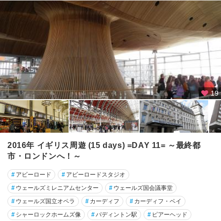
ン
ト
ス
ノ
ー
ド
ニ
ア
19
国
立
公
園
周
2016年 イギリス周遊 (15 days) =DAY 11= ～最終都
辺
市・ロンドンへ！～
セ
#
アビーロード
#
アビーロードスタジオ
ブ
#
ウェールズミレニアムセンター
#
ウェールズ国会議事堂
ン
・
#
ウェールズ国立オペラ
#
カーディフ
#
カーディフ・ベイ
シ
#
シャーロックホームズ像
#
パディントン駅
#
ピアーヘッド
ス