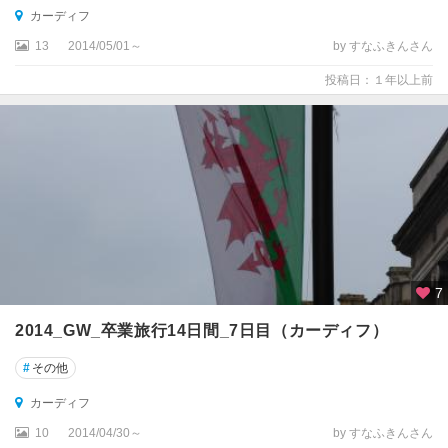
ロ
カーディフ
ッ
13
2014/05/01～
by すなふきんさん
ホ
リ
投稿日：１年以上前
ー
ピ
ー
タ
ー
バ
ラ
フ
7
ォ
ー
2014_GW_卒業旅行14日間_7日目（カーディフ）
ト
・
#
その他
ウ
カーディフ
ィ
リ
10
2014/04/30～
by すなふきんさん
ア