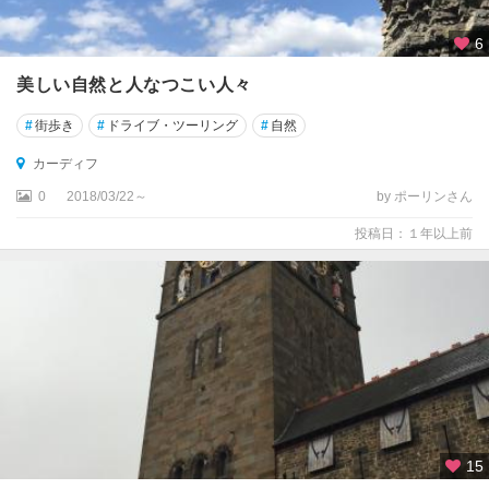
ジ
ー
6
キ
美しい自然と人なつこい人々
ュ
#
街歩き
#
ドライブ・ツーリング
#
自然
ー
・
カーディフ
ガ
ー
0
2018/03/22～
by ポーリンさん
デ
投稿日：１年以上前
ン
ズ
周
辺
グ
リ
ニ
ッ
ジ
15