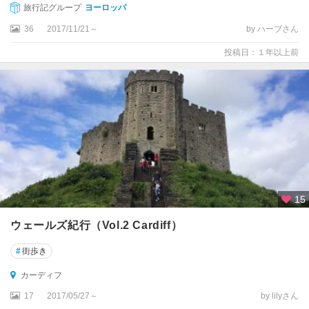
旅行記グループ
ヨーロッパ
ス
36
2017/11/21～
by ハーブさん
コ
投稿日：１年以上前
ッ
ト
ラ
ン
ド
ス
タ
ー
リ
15
ン
グ
ウェールズ紀行（Vol.2 Cardiff）
ス
#
街歩き
ト
ラ
カーディフ
ト
17
2017/05/27～
by lilyさん
フ