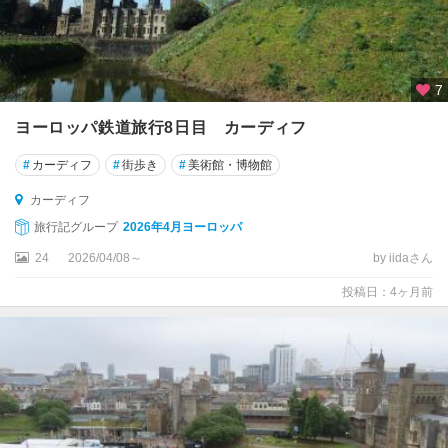
エ
ジ
ン
バ
ラ
7
ヨーロッパ鉄道旅行8日目 カーディフ
★
オ
#
カーディフ
#
街歩き
#
美術館・博物館
ッ
ク
カーディフ
ス
旅行記グループ
2026年4月ヨーロッパ
フ
ォ
24
2026/04/08～
by iidaさん
ー
投稿日：4ヶ月前
ド
★
グ
ラ
ス
ゴ
ー