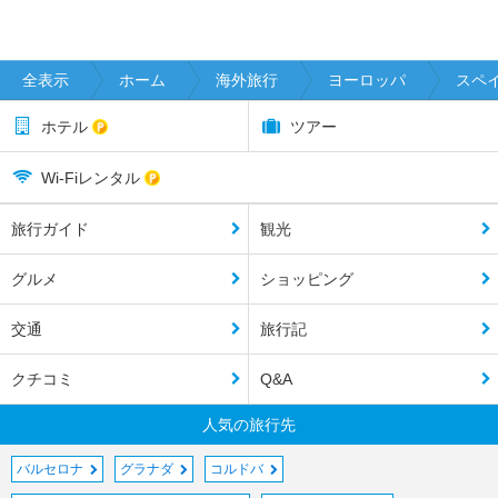
全表示
ホーム
海外旅行
ヨーロッパ
スペ
ホテル
ツアー
Wi-Fiレンタル
旅行ガイド
観光
グルメ
ショッピング
交通
旅行記
クチコミ
Q&A
人気の旅行先
バルセロナ
グラナダ
コルドバ