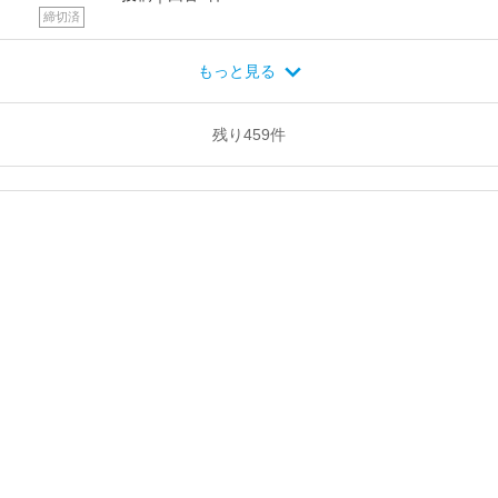
締切済
もっと見る
残り
459
件