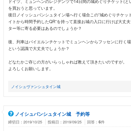
ドイツ、ミュンヘンのレジデンツで14日間の城めぐりチケット(
を買おうと思っています。
後日ノイッシュバンシュタイン場へ行く場合この”城めぐりチケット
イトから時間予約したQR”を持って直接お城の入口に行けば大丈
ター等に寄る必要はあるのでしょうか？
後、列車はバイエルンチケットでミュンヘンからフッセンに行く場
という認識で大丈夫でしょうか？
どなたかご存じの方がいらっしゃれば教えて頂きたいのですが。
よろしくお願いします。
ノイシュヴァンシュタイン城
ノイシュバンシュタイン城 予約等
締切日：2019/10/25
投稿日：2019/09/25
回答：
件
6