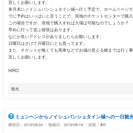
宜しくお願いします。
来月末にノイシュバンシュタイン城へ行く予定で、ホームページで
でに予約はいっぱいと言うことで、現地のチケットセンターで購入
この場合ですが、現地で購入すれば入場は可能なのでしょうか？
早めに行って並ぶ覚悟はあります。
なにか良いアドレスがありましたらお願いします。
日曜日はさけて月曜日にとも思ってます。
また、チケットが無くても馬車などでお城の見える橋までは行く事
宜しくお願いします。
HIRO
観光
ミュンヘンからノイシュバンシュタイン城への一日観
締切日：2019/09/24
投稿日：2019/08/19
回答：
件
4