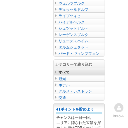
ヴュルツブルク
デュッセルドルフ
ライプツィヒ
ハイデルベルク
シュツットガルト
レーゲンスブルク
リューデスハイム
ダルムシュタット
バード・ヴィンプフェン
カテゴリーで絞り込む
すべて
観光
ホテル
グルメ・レストラン
交通
4Tポイントを貯めよう
hiro
さん
チャンスは一日一回。
エリアに隠された宝箱を探
せ！お題はTOPページにて