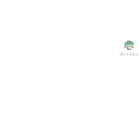
けい３３
さん