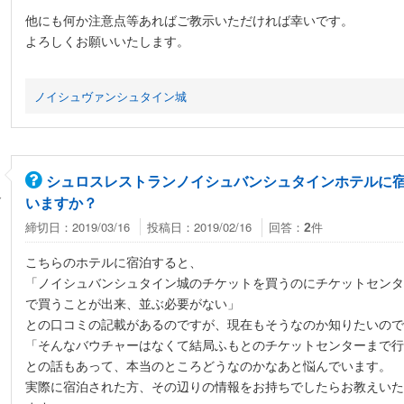
他にも何か注意点等あればご教示いただければ幸いです。
よろしくお願いいたします。
ノイシュヴァンシュタイン城
シュロスレストランノイシュバンシュタインホテルに
ん
いますか？
締切日：2019/03/16
投稿日：2019/02/16
回答：
件
2
こちらのホテルに宿泊すると、
「ノイシュバンシュタイン城のチケットを買うのにチケットセンタ
で買うことが出来、並ぶ必要がない」
との口コミの記載があるのですが、現在もそうなのか知りたいので
「そんなバウチャーはなくて結局ふもとのチケットセンターまで行
との話もあって、本当のところどうなのかなあと悩んでいます。
実際に宿泊された方、その辺りの情報をお持ちでしたらお教えいた