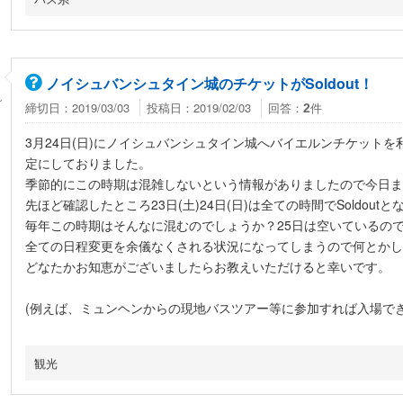
ノイシュバンシュタイン城のチケットがSoldout！
ん
締切日：2019/03/03
投稿日：2019/02/03
回答：
件
2
3月24日(日)にノイシュバンシュタイン城へバイエルンチケット
定にしておりました。
季節的にこの時期は混雑しないという情報がありましたので今日ま
先ほど確認したところ23日(土)24日(日)は全ての時間でSoldou
毎年この時期はそんなに混むのでしょうか？25日は空いているの
全ての日程変更を余儀なくされる状況になってしまうので何とかし
どなたかお知恵がございましたらお教えいただけると幸いです。
(例えば、ミュンヘンからの現地バスツアー等に参加すれば入場で
観光