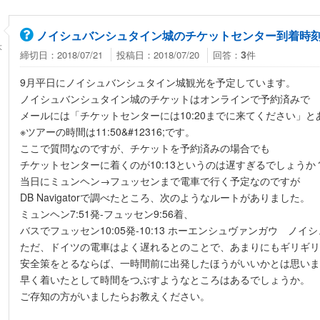
ノイシュバンシュタイン城のチケットセンター到着時
大
締切日：2018/07/21
投稿日：2018/07/20
回答：
件
3
9月平日にノイシュバンシュタイン城観光を予定しています。
ノイシュバンシュタイン城のチケットはオンラインで予約済みで
メールには「チケットセンターには10:20までに来てください」と
※ツアーの時間は11:50&#12316;です。
ここで質問なのですが、チケットを予約済みの場合でも
チケットセンターに着くのが10:13というのは遅すぎるでしょうか
当日にミュンヘン→フュッセンまで電車で行く予定なのですが
DB Navigatorで調べたところ、次のようなルートがありました。
ミュンヘン7:51発-フュッセン9:56着、
バスでフュッセン10:05発-10:13 ホーエンシュヴァンガウ ノ
ただ、ドイツの電車はよく遅れるとのことで、あまりにもギリギリ
安全策をとるならば、一時間前に出発したほうがいいかとは思いま
早く着いたとして時間をつぶすようなところはあるでしょうか。
ご存知の方がいましたらお教えください。