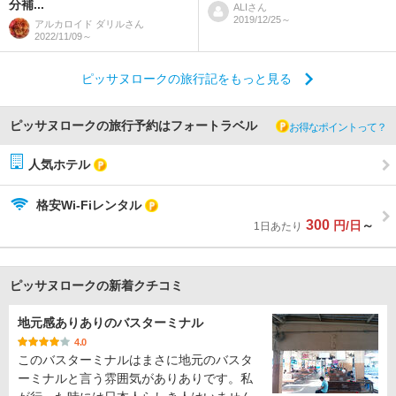
分補...
ALI
さん
2019/12/25～
アルカロイド ダリル
さん
2022/11/09～
ピッサヌロークの旅行記をもっと見る
ピッサヌロークの旅行予約はフォートラベル
お得なポイントって？
人気ホテル
格安Wi-Fiレンタル
300
円/日
～
1日あたり
ピッサヌロークの新着クチコミ
地元感ありありのバスターミナル
4.0
このバスターミナルはまさに地元のバスタ
ーミナルと言う雰囲気がありありです。私