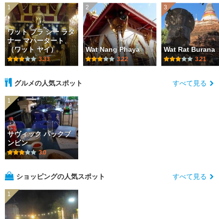
1
2
3
ワット プラ シー ラタ
ナー マハータート
（ワット ヤイ）
Wat Nang Phaya
Wat Rat Burana
3.33
3.22
3.21
グルメの人気スポット
すべて見る
1
サヴィック パックブ
ンビン
3.0
ショッピングの人気スポット
すべて見る
1