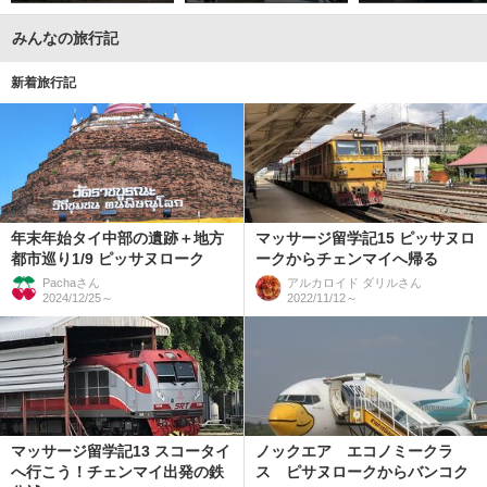
みんなの旅行記
新着旅行記
年末年始タイ中部の遺跡＋地方
マッサージ留学記15 ピッサヌロ
都市巡り1/9 ピッサヌローク
ークからチェンマイへ帰る
Pacha
さん
アルカロイド ダリル
さん
2024/12/25～
2022/11/12～
マッサージ留学記13 スコータイ
ノックエア エコノミークラ
へ行こう！チェンマイ出発の鉄
ス ピサヌロークからバンコク