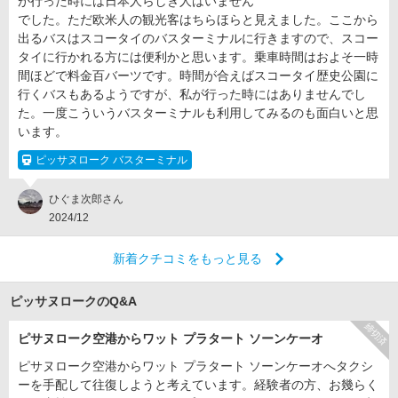
が行った時には日本人らしき人はいません
でした。ただ欧米人の観光客はちらほらと見えました。ここから
出るバスはスコータイのバスターミナルに行きますので、スコー
タイに行かれる方には便利かと思います。乗車時間はおよそ一時
間ほどで料金百バーツです。時間が合えばスコータイ歴史公園に
行くバスもあるようですが、私が行った時にはありませんでし
た。一度こういうバスターミナルも利用してみるのも面白いと思
います。
ピッサヌローク バスターミナル
ひぐま次郎さん
2024/12
新着クチコミをもっと見る
ピッサヌロークのQ&A
締切済
ピサヌローク空港からワット プラタート ソーンケーオ
ピサヌローク空港からワット プラタート ソーンケーオへタクシ
ーを手配して往復しようと考えています。経験者の方、お幾らく