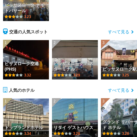
ピッサヌローク ナイ
トバサール
3.23
交通の人気スポット
すべて見る
1
2
3
ピサヌローク空港
ピッサヌローク バス
(PHS)
ターミナル
ピッサヌローク駅
3.32
3.29
3.25
人気のホテル
すべて見る
1
2
3
グランド リバー
トップランドホテル
リタイ ゲストハウス
ド ホテル
3.34
3.28
3.28