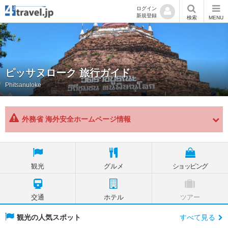
ログイン
新規登録
検索
MENU
ピッサヌローク 旅行ガイド
Phitsanuloke
外務省 海外安全ホームページ情報
観光
グルメ
ショッピング
交通
ホテル
ツアー
観光の人気スポット
すべて見る