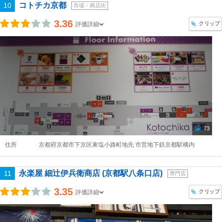
コトチカ京都
10
市場・商店街
3.36
クリップ
評価詳細
73
住所
京都府京都市下京区東塩小路町地先 市営地下鉄京都駅構内
永楽屋 細辻伊兵衛商店 (京都駅八条口店)
11
専門店
3.35
クリップ
評価詳細