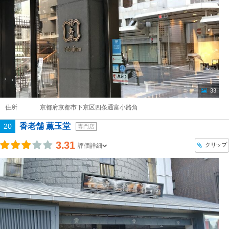
33
住所
京都府京都市下京区四条通富小路角
香老舗 薫玉堂
20
専門店
3.31
クリップ
評価詳細