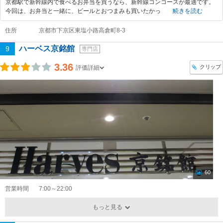
京都駅で新幹線内で食べるお弁当を買うなら、新幹線コンコースが最適です。
今回は、お弁当と一緒に、ビールとおつまみも買いたかっ
続きを読む
住所
京都市下京区東塩小路高倉町8-3
ハーベス京銘館
9
専門店
3.36
クリップ
評価詳細
60
営業時間
7:00～22:00
もっと見る