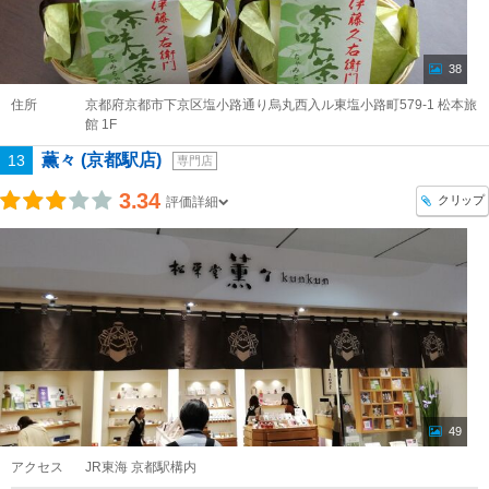
38
住所
京都府京都市下京区塩小路通り烏丸西入ル東塩小路町579-1 松本旅
館 1F
薫々 (京都駅店)
13
専門店
3.34
クリップ
評価詳細
49
アクセス
JR東海 京都駅構内