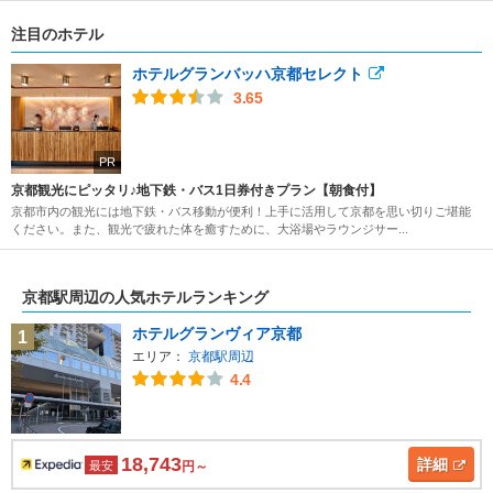
注目のホテル
ホテルグランバッハ京都セレクト
3.65
PR
京都観光にピッタリ♪地下鉄・バス1日券付きプラン【朝食付】
京都市内の観光には地下鉄・バス移動が便利！上手に活用して京都を思い切りご堪能
ください。また、観光で疲れた体を癒すために、大浴場やラウンジサー...
京都駅周辺の人気ホテルランキング
ホテルグランヴィア京都
1
エリア：
京都駅周辺
4.4
18,743
詳細
最安
円～