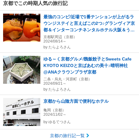
京都でこの時期人気の旅行記
最強のコンビ/近場で1番テンションが上がるラ
ウンジステイと言えばこの2つ♪グランヴィア京
都＆インターコンチネンタルホテル大阪＆うな
富士ランチ
京都駅周辺（京都）
2024/08/14～
by
たらよろさん
ゆる～く京都グルメ/魏飯餃子とSweets Cafe
KYOTO KEIZOと京ばあむの美十♪晴明神社
@ANAクラウンプラザ京都
二条・烏丸・河原町（京都）
2024/09/21～
by
たらよろさん
京都から山陰方面で便利なホテル
亀岡（京都）
2024/11/02～
by
ゆるてつさん
京都の旅行記一覧