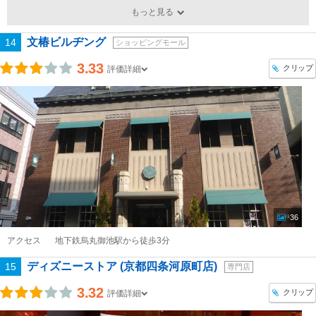
もっと見る
文椿ビルヂング
14
ショッピングモール
3.33
クリップ
評価詳細
36
アクセス
地下鉄烏丸御池駅から徒歩3分
ディズニーストア (京都四条河原町店)
15
専門店
3.32
クリップ
評価詳細