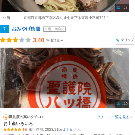
171
住所
京都府京都市下京区烏丸通七条下る東塩小路町721-1
おみやげ街道
7
市場・商店街
3.40
クリップ
評価詳細
110
満足度の高いクチコミ
クチコミ一覧
を見る
お土産いろいろ
旅行時期: 2023/11
by
よしめ
5.0