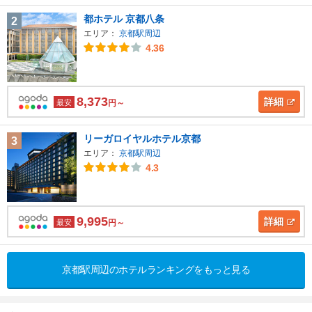
都ホテル 京都八条
2
エリア：
京都駅周辺
4.36
8,373
詳細
最安
円～
リーガロイヤルホテル京都
3
エリア：
京都駅周辺
4.3
9,995
詳細
最安
円～
京都駅周辺のホテルランキングをもっと見る