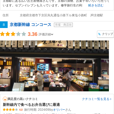
京都駅にある広いお土産物屋さんです。京都の漬物、お菓子等いろいろ売って
います。セブンイレブンも入っています。修学旅行生の利
続きを読む
住所
京都府京都市下京区烏丸通塩小路下ル東塩小路町 JR京都駅
京都新幹線 コンコース
8
市場・商店街
3.36
クリップ
評価詳細
60
満足度の高いクチコミ
クチコミ一覧
を見る
新幹線内で食べるお弁当選びに最適
旅行時期: 2024/09
by
オリバー
4.0