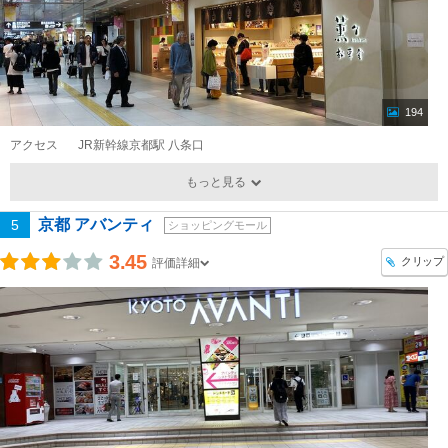
194
アクセス
JR新幹線京都駅 八条口
もっと見る
京都 アバンティ
5
ショッピングモール
3.45
クリップ
評価詳細