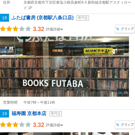
住所
京都府京都市下京区東塩小路高倉町8-3 新幹線京都駅アスティロー
ド 1F
ふたば書房 (京都駅八条口店)
18
専門店
3.32
クリップ
評価詳細
29
営業時間
午前7時～午後11時
福寿園 京都本店
19
専門店
3.32
クリップ
評価詳細