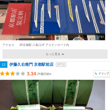
57
アクセス
JR京都駅 八条口1F アスティロード内
もっと見る
伊藤久右衛門 京都駅前店
12
専門店
3.34
クリップ
評価詳細