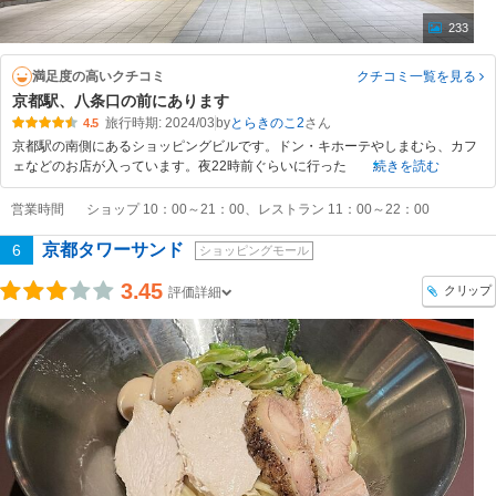
233
満足度の高いクチコミ
クチコミ一覧
を見る
京都駅、八条口の前にあります
旅行時期: 2024/03
by
とらきのこ2
4.5
京都駅の南側にあるショッピングビルです。ドン・キホーテやしまむら、カフ
ェなどのお店が入っています。夜22時前ぐらいに行った
続きを読む
営業時間
ショップ 10：00～21：00、レストラン 11：00～22：00
京都タワーサンド
6
ショッピングモール
3.45
クリップ
評価詳細