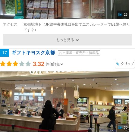
23
アクセス
京都駅地下（JR線中央改札口を出てエスカレーターでB1階へ降り
てすぐ）
もっと見る
ギフトキヨスク京都
17
お土産屋・直売所・特産品
3.32
クリップ
評価詳細
30