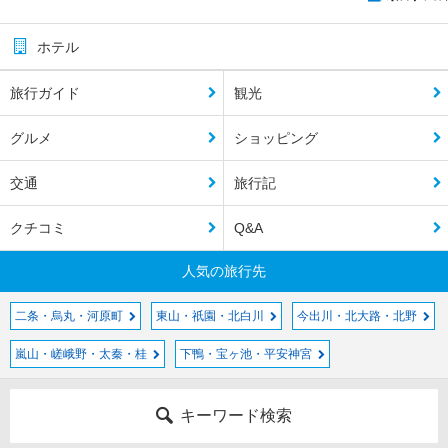
ホテル
旅行ガイド
観光
グルメ
ショッピング
交通
旅行記
クチコミ
Q&A
人気の旅行先
二条・烏丸・河原町
東山・祇園・北白川
今出川・北大路・北野
嵐山・嵯峨野・太秦・桂
下鴨・宝ヶ池・平安神宮
キーワード検索