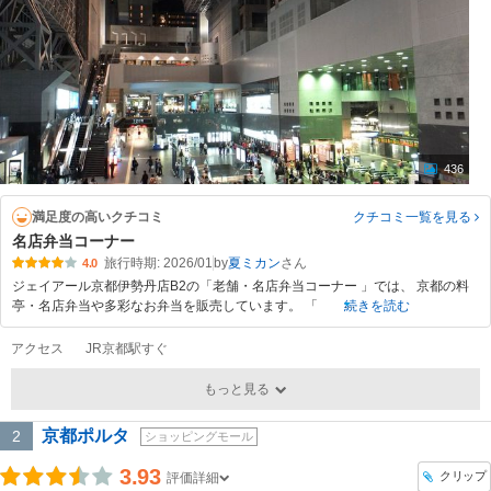
436
満足度の高いクチコミ
クチコミ一覧
を見る
名店弁当コーナー
旅行時期: 2026/01
by
夏ミカン
4.0
ジェイアール京都伊勢丹店B2の「老舗・名店弁当コーナー 」では、 京都の料
亭・名店弁当や多彩なお弁当を販売しています。 「
続きを読む
アクセス
JR京都駅すぐ
もっと見る
京都ポルタ
2
ショッピングモール
3.93
クリップ
評価詳細