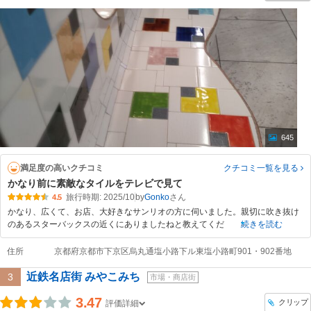
645
満足度の高いクチコミ
クチコミ一覧
を見る
かなり前に素敵なタイルをテレビで見て
旅行時期: 2025/10
by
Gonko
4.5
かなり、広くて、お店、大好きなサンリオの方に伺いました。親切に吹き抜け
のあるスターバックスの近くにありましたねと教えてくだ
続きを読む
住所
京都府京都市下京区烏丸通塩小路下ル東塩小路町901・902番地
近鉄名店街 みやこみち
3
市場・商店街
3.47
クリップ
評価詳細