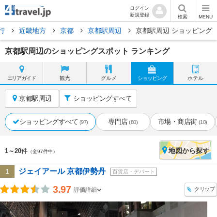
ログイン
新規登録
検索
MENU
行
近畿地方
京都
京都駅周辺
京都駅周辺 ショッピング
京都駅周辺のショッピングスポット ランキング
エリア
ガイド
観光
グルメ
ショッピング
ホテル
京都駅周辺
ショッピングすべて
ショッピングすべて
専門店
市場・商店街
(97)
(80)
(10)
地図
から探す
1～20
件
（全97件中）
ジェイアール 京都伊勢丹
1
百貨店・デパート
3.97
クリップ
評価詳細