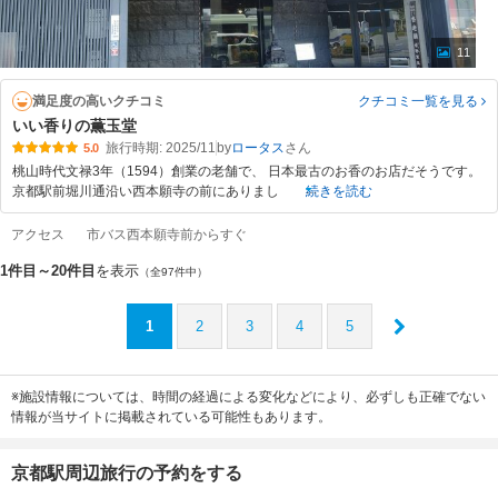
11
満足度の高いクチコミ
クチコミ一覧
を見る
いい香りの薫玉堂
旅行時期: 2025/11
by
ロータス
5.0
桃山時代文禄3年（1594）創業の老舗で、 日本最古のお香のお店だそうです。
京都駅前堀川通沿い西本願寺の前にありまし
続きを読む
アクセス
市バス西本願寺前からすぐ
1件目～20件目
を表示
（全97件中）
1
2
3
4
5
※施設情報については、時間の経過による変化などにより、必ずしも正確でない
情報が当サイトに掲載されている可能性もあります。
京都駅周辺旅行の予約をする