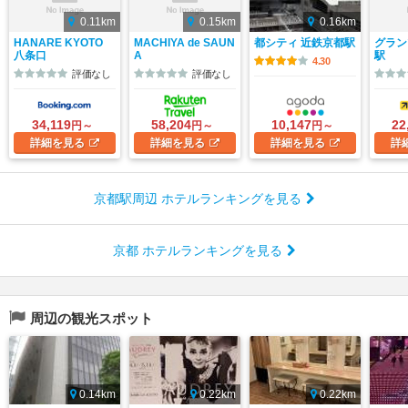
0.11km
0.15km
0.16km
HANARE KYOTO
MACHIYA de SAUN
都シティ 近鉄京都駅
グラン
八条口
A
駅
4.30
評価なし
評価なし
34,119
58,204
10,147
22
円～
円～
円～
詳細
を見る
詳細
を見る
詳細
を見る
詳
京都駅周辺 ホテルランキングを見る
京都 ホテルランキングを見る
周辺の観光スポット
0.14km
0.22km
0.22km