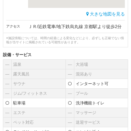
大きな地図を見る
ＪＲ/近鉄電車/地下鉄烏丸線 京都駅より徒歩2分
アクセス
※施設情報については、時間の経過による変化などにより、必ずしも正確でない情
報が当サイトに掲載されている可能性があります。
設備・サービス
―
温泉
―
大浴場
―
露天風呂
―
混浴あり
―
サウナ
インターネット可
―
ジム/フィットネス
―
プール
駐車場
洗浄機能トイレ
―
エステ
―
マッサージ
―
ペット対応
―
送迎サービス