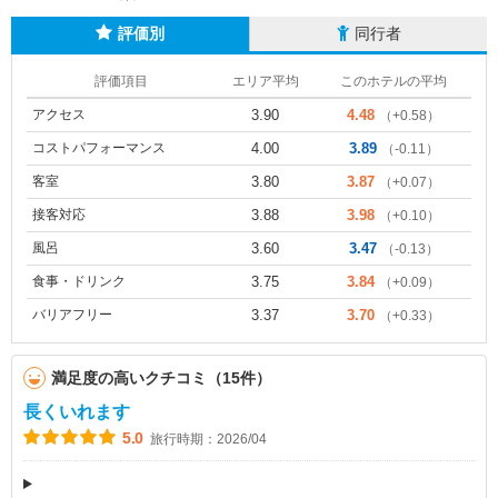
評価別
同行者
評価項目
エリア平均
このホテルの平均
アクセス
3.90
4.48
（+0.58）
コストパフォーマンス
4.00
3.89
（-0.11）
客室
3.80
3.87
（+0.07）
接客対応
3.88
3.98
（+0.10）
風呂
3.60
3.47
（-0.13）
食事・ドリンク
3.75
3.84
（+0.09）
バリアフリー
3.37
3.70
（+0.33）
満足度の高いクチコミ（15件）
長くいれます
5.0
旅行時期：2026/04