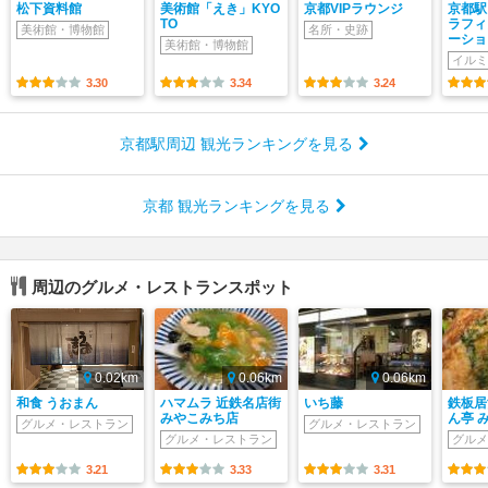
松下資料館
美術館「えき」KYO
京都VIPラウンジ
京都駅
TO
ラフィ
美術館・博物館
名所・史跡
ーション
美術館・博物館
イルミ
3.30
3.34
3.24
京都駅周辺 観光ランキングを見る
京都 観光ランキングを見る
周辺のグルメ・レストランスポット
0.02km
0.06km
0.06km
和食 うおまん
ハマムラ 近鉄名店街
いち藤
鉄板居
みやこみち店
ん亭 
グルメ・レストラン
グルメ・レストラン
グルメ・レストラン
グルメ
3.21
3.33
3.31