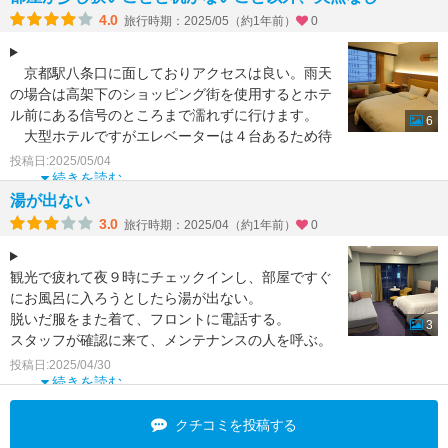
4.0
旅行時期：2025/05（約1年前）
0
京都駅八条口に面しておりアクセスは良い。雨天
の場合は高架下のショッピング街を使用するとホテ
ル前にある信号のところまで濡れずに行けます。
6
大型ホテルですがエレベーターは４台あるため待
ち時間は気にな
投稿日:2025/05/04
続きを読む
湯が出ない
3.0
旅行時期：2025/04（約1年前）
0
観光で疲れて夜９時にチェックインし、部屋ですぐ
にお風呂に入ろうとしたら湯が出ない。
脱いだ服をまた着て、フロントに電話する。
3
スタッフが確認に来て、メンテナンスの人を呼ぶ。
その人が湯が出ないこ
投稿日:2025/04/30
続きを読む
クチコミを投稿する