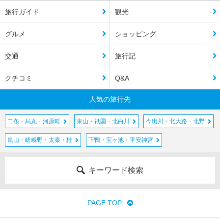
旅行ガイド
観光
グルメ
ショッピング
交通
旅行記
クチコミ
Q&A
人気の旅行先
二条・烏丸・河原町
東山・祇園・北白川
今出川・北大路・北野
嵐山・嵯峨野・太秦・桂
下鴨・宝ヶ池・平安神宮
キーワード検索
PAGE TOP