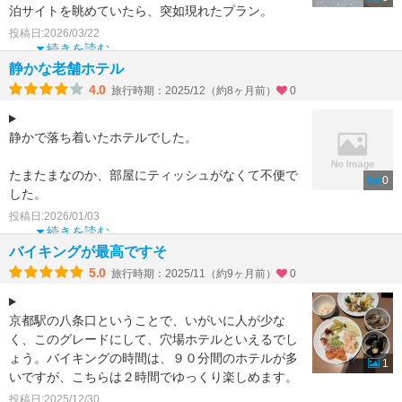
泊サイトを眺めていたら、突如現れたプラン。
前回のホテルと値段はあま
投稿日:2026/03/22
続きを読む
静かな老舗ホテル
4.0
旅行時期：2025/12（約8ヶ月前）
0
静かで落ち着いたホテルでした。
たまたまなのか、部屋にティッシュがなくて不便で
0
した。
投稿日:2026/01/03
ティースプーンがあることを期待して、翌朝のカッ
続きを読む
プスープを買った時に使い捨てのスプーンなどをも
バイキングが最高ですそ
らわなかっ
5.0
旅行時期：2025/11（約9ヶ月前）
0
京都駅の八条口ということで、いがいに人が少な
く、このグレードにして、穴場ホテルといえるでし
ょう。バイキングの時間は、９０分間のホテルが多
1
いですが、こちらは２時間でゆっくり楽しめます。
空間の利用の仕方が
投稿日:2025/12/30