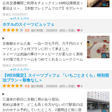
公共交通機関ご利用＆チェックイン16時以降限定＜
2
素泊まり＞、【本館プレミアムフロア】モデレート
ダブ
投稿日:2026/05/27
続きを読む
ホテルのスイーツビュッフェ
3.5
旅行時期：2026/03（約5ヶ月前）
0
京都都ホテル八条、一泊一万七千円、六千円のスイ
ーツビュッフェ付プランに行って来ました
スイーツは勿論の事ローストビーフが柔らかく美味
6
その場で生クリームをつめてくれるシュークリーム
やダックワースがもち
投稿日:2026/03/25
続きを読む
【WEB限定】スイーツブッフェ 「いちごとさくら」特別宿
泊プラン＜朝食なし＞
4.5
旅行時期：2026/03（約5ヶ月前）
0
三連休の初日に京都に用があり宿泊。
初めは連休で、どこも高く仕方がないので駅前のほ
かのホテル予約していたところ、2週間ほど前に宿
5