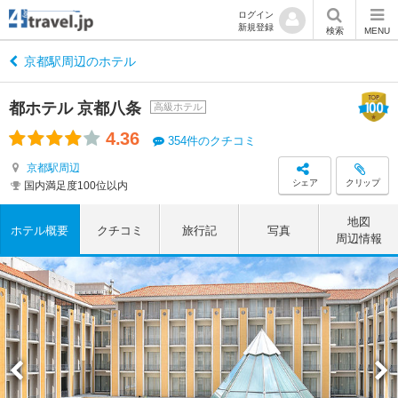
ログイン
新規登録
検索
MENU
京都駅周辺のホテル
都ホテル 京都八条
高級ホテル
4.36
354件のクチコミ
京都駅周辺
シェア
クリップ
国内満足度100位以内
地図
ホテル概要
クチコミ
旅行記
写真
周辺情報