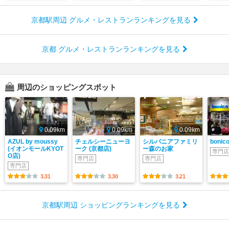
京都駅周辺 グルメ・レストランランキングを見る
京都 グルメ・レストランランキングを見る
周辺のショッピングスポット
0.09km
0.09km
0.09km
AZUL by moussy
チェルシーニューヨ
シルバニアファミリ
bonic
(イオンモールKYOT
ーク (京都店)
ー森のお家
専門店
O店)
専門店
専門店
専門店
3.31
3.30
3.21
京都駅周辺 ショッピングランキングを見る