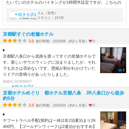
たいていのホテルのバイキングが1時間半設定ですが、こちらの
ホテルは２時間なので、落ち着いてお食事ができます。サラダが
by
さん（女性）
momota
魚介中心でとても美味しいです。あと、オープンキッチンの麺コ
続きを読む
京都駅周辺 クチコミ：157件
ーナーは、変わるのですが、
京都駅すぐの老舗ホテル
3.0
旅行時期：2026/06（約2ヶ月前）
0
京都駅八条口から道路を渡ってすぐの老舗ホテルで
す。新しいサウスウィングに泊まりましたが、それ
でも古さは否めないです。壁紙が剥がれかけていた
2
りドアの音鳴りがあったりしました。
コネクティングルームに泊
投稿日:2026/06/07
続きを読む
京都ホテルめぐり 都ホテル京都八条 JR八条口から徒歩
約5分
3.5
旅行時期：2026/04（約4ヶ月前）
0
ヤフートラベル手配(契約は一休)2名2泊素泊まり26
400円、【ゴールデンウィークは2連泊がおすすめ】