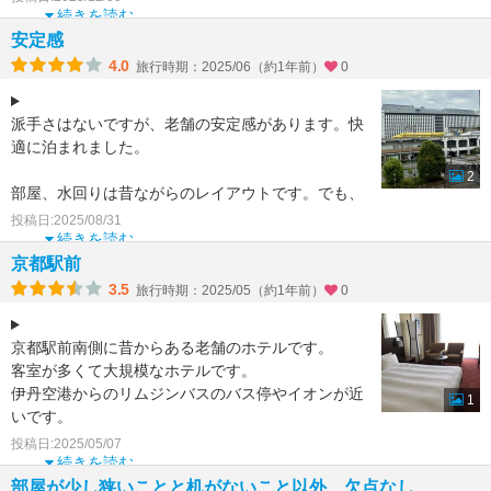
続きを読む
安定感
4.0
旅行時期：2025/06（約1年前）
0
派手さはないですが、老舗の安定感があります。快
適に泊まれました。
2
部屋、水回りは昔ながらのレイアウトです。でも、
綺麗に保たれていて快適でした。タオルは今治、ベ
投稿日:2025/08/31
ッドの寝心地も良いです。
続きを読む
各階に、
京都駅前
3.5
旅行時期：2025/05（約1年前）
0
京都駅前南側に昔からある老舗のホテルです。
客室が多くて大規模なホテルです。
伊丹空港からのリムジンバスのバス停やイオンが近
1
いです。
私が宿泊したサウスウイングは落ち着いた雰囲気の
投稿日:2025/05/07
部屋で、広さも
続きを読む
部屋が少し狭いことと机がないこと以外、欠点なし